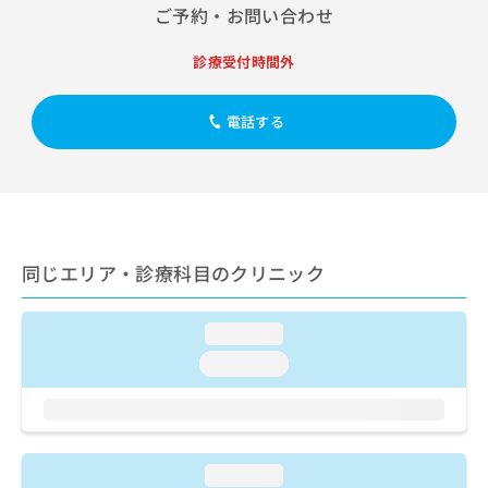
出
稿
クリ
資
ご予約・お問い合わせ
稿
ニッ
の
料
クナ
の
お
の
診療受付時間外
ビサ
お
問
ご
イト
問
い
請
への
い
合
お問
求
電話する
合
合せ
わ
は
フォ
わ
せ
こ
ーム
せ
は
ち
とな
は
こ
ら
りま
こ
ち
す。
ち
ら
クリ
無
ら
ニッ
同じエリア・診療科目のクリニック
料
クの
資
情
予
料
報
約・
loading...
の
症状
拡
のご
loading...
ご
充
相談
請
の
など
求
お
はで
は
申
きま
こ
せん
し
ので
ち
loading...
込