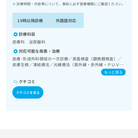
ッ
は
診療時間・内容等について、事前に必ず医療機関にご確認ください。
ク
こ
ナ
ち
19時以降診療
外国語対応
ビ
ら
に
関
診療科目
広
す
広
皮膚科 泌尿器科
告
る
告
代
対応可能な疾患・治療
お
出
理
問
皮膚･形成外科領域の一次診療／真菌検査（顕微鏡検査）／
稿
店
皮膚生検／凍結療法／光線療法（紫外線・赤外線・ＰＵＶ
い
の
Ａ）／皮膚悪性腫瘍化学療法／良性腫瘍又は母斑その他の切
合
の
お
もっと見る
除・縫合手術／アトピー性皮膚炎の治療／腎･泌尿器系領域
わ
方
問
クチコミ
の一次診療／尿失禁の治療
せ
い
は
は
合
こ
クチコミを見る
こ
わ
ち
ち
せ
ら
ら
は
こ
こち
ち
広
らは
広
ら
告
マイ
告
出
ナビ