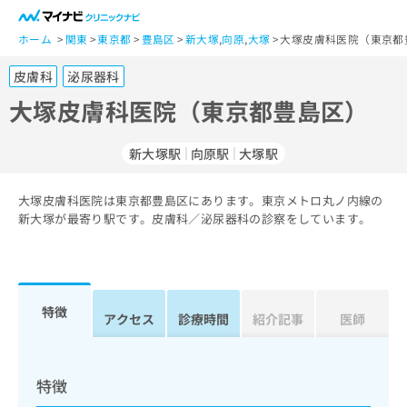
一
般
ホーム
関東
東京都
豊島区
新大塚
,
向原
,
大塚
大塚皮膚科医院（東京都
ユ
皮膚科
泌尿器科
ー
ザ
大塚皮膚科医院（東京都豊島区）
ー
の
新大塚駅
向原駅
大塚駅
方
は
こ
大塚皮膚科医院は東京都豊島区にあります。東京メトロ丸ノ内線の
新大塚が最寄り駅です。皮膚科／泌尿器科の診察をしています。
ち
ら
医
マ
療
イ
特徴
アクセス
診療時間
紹介記事
医師
関
ナ
係
ビ
者
ク
の
リ
特徴
方
ニ