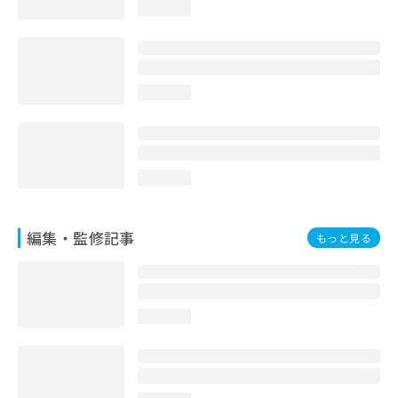
loading...
お
問
い
合
わ
loading...
せ
は
こ
ち
ら
loading...
編集・監修記事
もっと見る
loading...