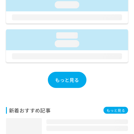
ご了
ら
み
loading...
承く
は
ださ
こ
無
い。
ち
料
ら
情
報
loading...
拡
掲
loading...
充
載
の
情
お
報
申
の
し
修
込
正
もっと見る
み
は
は
こ
こ
ち
ち
ら
ら
新着おすすめ記事
もっと見る
そ
の
他
の