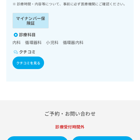
ッ
は
診療時間・内容等について、事前に必ず医療機関にご確認ください。
ク
こ
ナ
ち
マイナンバー保
ビ
険証
ら
に
関
診療科目
広
す
広
内科 循環器科 小児科 循環器内科
告
る
告
代
クチコミ
お
出
理
問
稿
クチコミを見る
店
い
の
合
の
お
わ
方
問
せ
い
は
は
合
こ
こ
わ
ち
ち
せ
ら
ら
は
ご予約・お問い合わせ
こ
こち
ち
広
らは
診療受付時間外
広
ら
告
マイ
告
出
ナビ