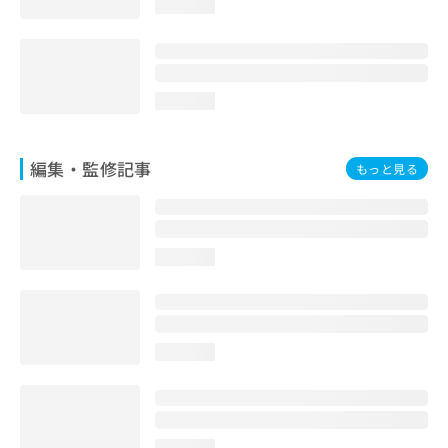
loading...
お
問
い
合
わ
loading...
せ
は
こ
編集・監修記事
もっと見る
ち
ら
loading...
loading...
loading...