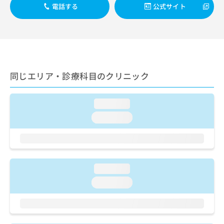
出
稿
クリ
資
電話する
公式サイト
稿
ニッ
の
料
クナ
の
お
の
ビサ
お
問
ご
イト
問
い
請
への
い
合
お問
求
合
合せ
わ
は
フォ
わ
同じエリア・診療科目のクリニック
せ
こ
ーム
せ
は
ち
とな
は
こ
ら
りま
こ
loading...
ち
す。
ち
ら
クリ
loading...
無
ら
ニッ
料
クの
資
情
予
料
報
約・
の
症状
拡
のご
ご
loading...
充
相談
請
の
loading...
など
求
お
はで
は
申
きま
こ
せん
し
ので
ち
込