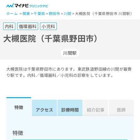
一
般
ホーム
関東
千葉県
野田市
川間
大槻医院（千葉県野田市 川間駅）
ユ
内科
循環器科
小児科
ー
ザ
大槻医院（千葉県野田市）
ー
の
川間駅
方
は
こ
大槻医院は千葉県野田市にあります。東武鉄道野田線の川間が最寄
り駅です。内科／循環器科／小児科の診察をしています。
ち
ら
医
マ
療
イ
特徴
アクセス
診療時間
紹介記事
医師
関
ナ
係
ビ
者
ク
の
リ
特徴
方
ニ