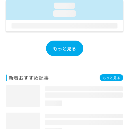
ご了
ら
み
loading...
承く
は
ださ
loading...
こ
無
い。
ち
料
ら
情
報
拡
掲
充
載
もっと見る
の
情
お
報
申
の
し
修
込
正
新着おすすめ記事
もっと見る
み
は
は
こ
こ
ち
ち
ら
ら
loading...
そ
の
他
の