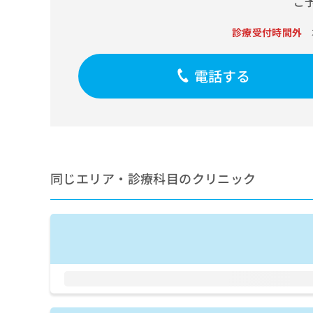
ご
せ
こち
ち
らは
は
マイ
こ
診療受付時間外
ら
ナビ
ち
クリ
ら
ニッ
電話する
クナ
広
ビサ
広
資
イト
告
告
への
料
出
出
お問
の
稿
合せ
稿
ご
の
フォ
の
請
お
ーム
お
求
問
とな
同じエリア・診療科目のクリニック
問
りま
は
い
い
す。
こ
合
合
クリ
ち
わ
ニッ
わ
ら
せ
クの
せ
は
予
は
約・
こ
こ
無
症状
ち
ち
のご
料
ら
相談
ら
情
など
報
はで