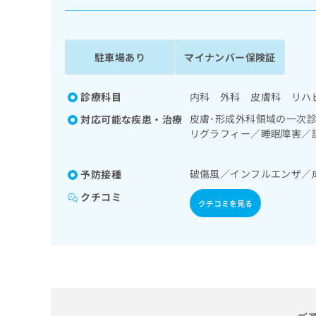
係
ク
者
リ
の
ニ
ッ
方
駐車場あり
マイナンバー保険証
ク
は
ナ
こ
ビ
診療科目
内科 外科 皮膚科 リハ
ち
に
皮膚･形成外科領域の一次
対応可能な疾患・治療
関
ら
リグラフィー／睡眠障害／
す
（睡眠時無呼吸症候群治療
る
領域の一次診療／ホルター
お
広
破傷風／インフルエンザ／
予防接種
泌･代謝･栄養領域の一次
広
問
告
告
傷領域の一次診療／漢方薬
い
クチコミ
クチコミを見る
出
代
合
稿
わ
理
の
せ
店
お
は
の
問
こ
い
方
ち
合
ら
は
わ
こ