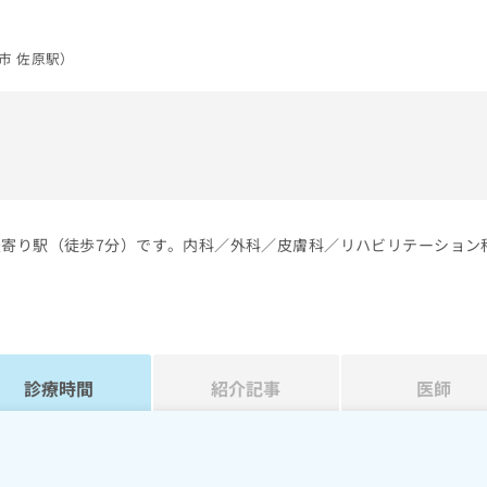
市 佐原駅）
）
最寄り駅（徒歩7分）です。内科／外科／皮膚科／リハビリテーション
診療時間
紹介記事
医師