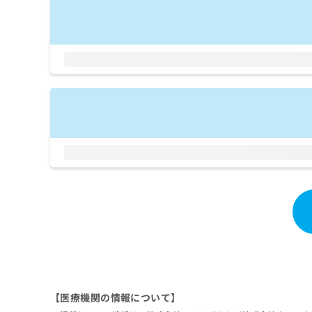
拡
資
きま
充
料
せん
の
ので
の
ご了
お
ご
承く
申
請
ださ
し
求
い。
込
は
み
こ
は
ち
こ
ら
ち
ら
無
料
掲
情
載
報
情
拡
報
充
の
の
修
お
正
申
は
し
【医療機関の情報について】
こ
込