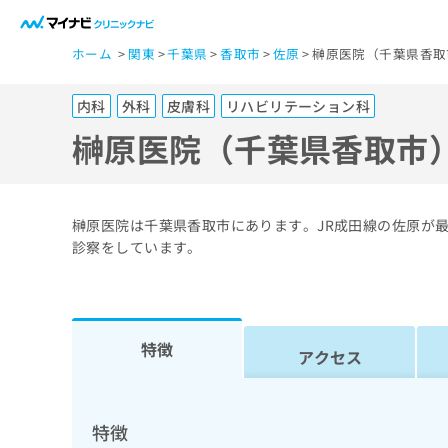
一
ホーム
関東
千葉県
香取市
佐原
榊原医院（千葉県香取
般
ユ
内科
外科
皮膚科
リハビリテーション科
ー
ザ
榊原医院（千葉県香取市
ー
の
方
榊原医院は千葉県香取市にあります。JR成田線の佐原が
は
診察をしています。
こ
ち
ら
特徴
アクセス
医
マ
療
イ
ナ
関
特徴
ビ