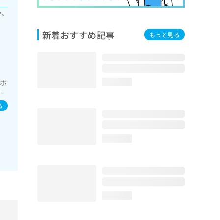
い。
新着おすすめ記事
もっと見る
眠ポ
loading...
法
器系
る
内分
外
loading...
loading...