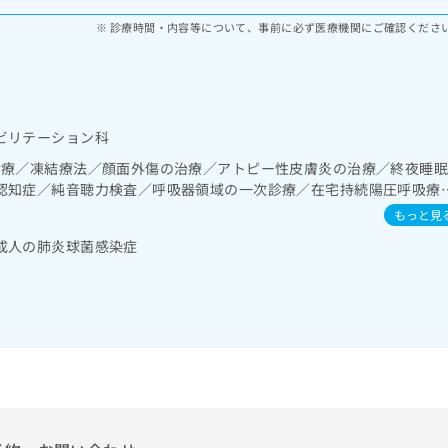
診療時間・内容等について、事前に必ず医療機関にご確認くださ
ビリテーション科
診療／凍結療法／顔面外傷の治療／アトピー性皮膚炎の治療／終夜睡
認知症／純音聴力検査／呼吸器領域の一次診療／在宅持続陽圧呼吸療
）／消化器系領域の一次診療／肝･胆道・膵臓領域の一次診療／循環
もっと見
型心電図検査／腎･泌尿器系領域の一次診療／乳腺領域の一次診療／
成人の肺炎球菌感染症
診療／インスリン療法／血液・免疫系領域の一次診療／筋・骨格系及び
の処方