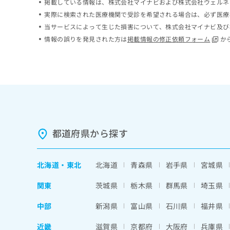
掲載している情報は、株式会社マイナビおよび株式会社ウェルネ
ち
み
実際に検索された医療機関で受診を希望される場合は、必ず医療
ら
は
当サービスによって生じた損害について、株式会社マイナビ及び
こ
情報の誤りを発見された方は
掲載情報の修正依頼フォーム
か
ち
そ
ら
の
他
の
お
問
い
合
わ
都道府県から探す
せ
は
こ
北海道
・
東北
北海道
青森県
岩手県
宮城県
ち
ら
関東
茨城県
栃木県
群馬県
埼玉県
中部
新潟県
富山県
石川県
福井県
近畿
滋賀県
京都府
大阪府
兵庫県