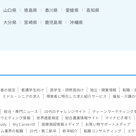
山口県
徳島県
香川県
愛媛県
高知県
大分県
宮崎県
鹿児島県
沖縄県
験者の就活
看護学生向け
医学生・研修医向け
独立・開業情報
転職・
ミドル・シニアの求人
障害者に特化した求人紹介サービス
福祉・介護の
総合・専門ニュース
10代のチャレンジサイト
ティーンマーケティング
ウエディング情報
世界遺産検定
総合農業情報サイト
マイナビ子育て
tudy
My CareerID
医療施設情報メディア
お買い物サポートメディア
ーム業界の転職
20代・第二新卒
新卒紹介
転職コンサルティング
エグ