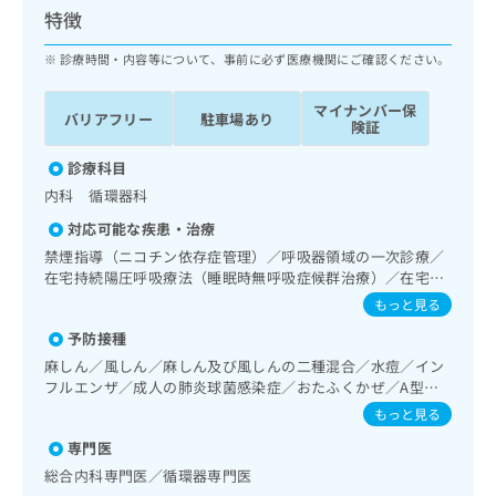
ッ
は
特徴
ク
こ
ナ
診療時間・内容等について、事前に必ず医療機関にご確認ください。
ち
ビ
ら
に
マイナンバー保
バリアフリー
駐車場あり
関
険証
広
す
広
告
る
診療科目
告
代
お
出
内科 循環器科
理
問
稿
対応可能な疾患・治療
店
い
の
合
の
禁煙指導（ニコチン依存症管理）／呼吸器領域の一次診療／
お
わ
在宅持続陽圧呼吸療法（睡眠時無呼吸症候群治療）／在宅酸
方
問
素療法／消化器系領域の一次診療／上部消化管内視鏡検査／
せ
い
は
もっと見る
循環器系領域の一次診療／ホルター型心電図検査／インスリ
は
合
こ
予防接種
ン療法／糖尿病患者教育（食事療法、運動療法、自己血糖測
こ
わ
ち
定）／CT撮影／漢方薬の処方
ち
麻しん／風しん／麻しん及び風しんの二種混合／水痘／イン
せ
ら
フルエンザ／成人の肺炎球菌感染症／おたふくかぜ／A型肝
ら
は
炎／B型肝炎
こ
もっと見る
こち
ち
広
専門医
らは
広
ら
告
マイ
総合内科専門医／循環器専門医
告
出
ナビ