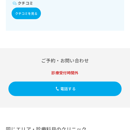
出
稿
クリ
クチコミ
資
稿
ニッ
の
料
クナ
の
クチコミを見る
お
の
ビサ
お
問
ご
イト
問
い
請
への
い
合
お問
求
合
合せ
わ
は
フォ
わ
せ
こ
ーム
せ
は
ち
とな
は
こ
ら
りま
こ
ご予約・お問い合わせ
ち
す。
ち
ら
クリ
無
ら
ニッ
診療受付時間外
料
クの
資
情
予
料
報
約・
電話する
の
症状
拡
のご
ご
充
相談
請
の
など
求
お
はで
は
申
きま
こ
せん
し
ので
ち
込
同じエリア・診療科目のクリニック