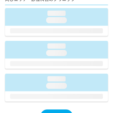
ご了
ら
み
承く
は
ださ
こ
loading...
無
い。
ち
料
loading...
ら
情
報
拡
掲
充
載
の
情
loading...
お
報
loading...
申
の
し
修
込
正
み
は
は
こ
loading...
こ
ち
ち
ら
loading...
ら
そ
の
他
の