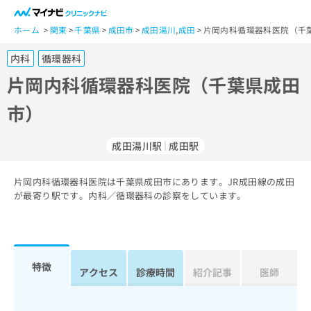
一
般
ホーム
関東
千葉県
成田市
成田湯川
,
成田
片岡内科循環器科医院（千
ユ
内科
循環器科
ー
ザ
片岡内科循環器科医院（千葉県成田
ー
市）
の
方
は
成田湯川駅
成田駅
こ
ち
片岡内科循環器科医院は千葉県成田市にあります。JR成田線の成田
ら
が最寄り駅です。内科／循環器科の診察をしています。
医
マ
療
イ
関
ナ
係
ビ
特徴
アクセス
診療時間
紹介記事
医師
者
ク
の
リ
方
ニ