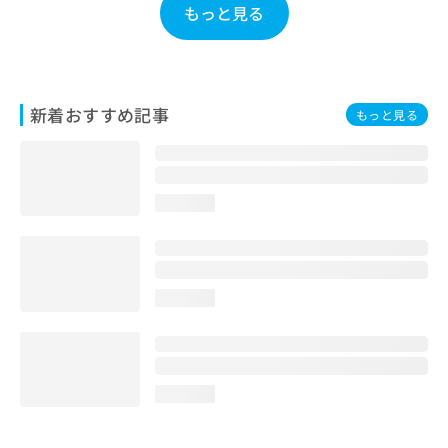
もっと見る
お
問
い
合
わ
新着おすすめ記事
せ
もっと見る
は
こ
ち
ら
loading...
loading...
loading...