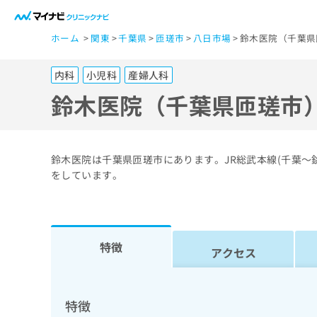
一
ホーム
関東
千葉県
匝瑳市
八日市場
鈴木医院（千葉県
般
ユ
内科
小児科
産婦人科
ー
ザ
鈴木医院（千葉県匝瑳市
ー
の
方
鈴木医院は千葉県匝瑳市にあります。JR総武本線(千葉～
は
をしています。
こ
ち
ら
特徴
アクセス
医
マ
療
イ
ナ
関
特徴
ビ