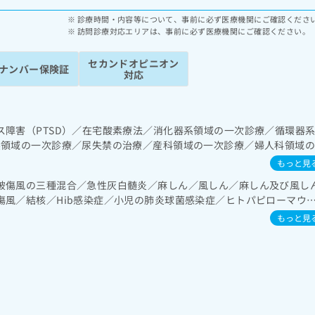
診療時間・内容等について、事前に必ず医療機関にご確認くださ
訪問診療対応エリアは、事前に必ず医療機関にご確認ください。
セカンドオピニオン
ナンバー保険証
対応
ス障害（PTSD）／在宅酸素療法／消化器系領域の一次診療／循環器
系領域の一次診療／尿失禁の治療／産科領域の一次診療／婦人科領域
乳腺領域の一次診療／内分泌･代謝･栄養領域の一次診療／内分泌機能
もっと見
病患者教育（食事療法、運動療法、自己血糖測定）／血液・免疫系領
破傷風の三種混合／急性灰白髄炎／麻しん／風しん／麻しん及び風し
次診療／小児呼吸器疾患／小児アレルギー疾患／乳幼児の育児相談／
傷風／結核／Hib感染症／小児の肺炎球菌感染症／ヒトパピローマウ
膜外麻酔／脊椎麻酔／画像診断管理（専ら画像診断を担当する医師に
ルエンザ／成人の肺炎球菌感染症／おたふくかぜ／A型肝炎／B型肝炎
病理診断を担当する医師による診断）／漢方薬の処方／在宅における
もっと見