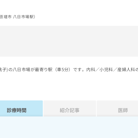
匝瑳市 八日市場駅）
）
銚子)の八日市場が最寄り駅（車5分）です。内科／小児科／産婦人科
診療時間
紹介記事
医師