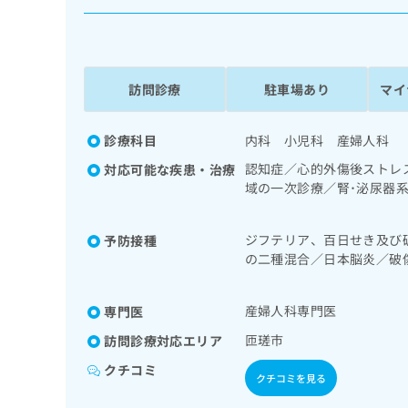
係
ク
者
リ
の
ニ
ッ
方
ク
訪問診療
駐車場あり
マイ
は
ナ
こ
ビ
ち
診療科目
内科 小児科 産婦人科
に
関
ら
認知症／心的外傷後ストレ
対応可能な疾患・治療
す
域の一次診療／腎･泌尿器
る
次診療／更年期障害治療／
お
広
査／インスリン療法／糖尿
広
問
ジフテリア、百日せき及び
予防接種
の一次診療／小児領域の一
告
告
い
の二種混合／日本脳炎／破
尿症の治療／全身麻酔／硬
出
代
合
ルス感染症／水痘／インフ
る読影）／病理診断（専ら
稿
わ
理
ロタウイルス感染症
取り
の
せ
産婦人科専門医
専門医
店
お
は
の
問
匝瑳市
訪問診療対応エリア
こ
い
方
ち
クチコミ
合
ら
クチコミを見る
は
わ
こ