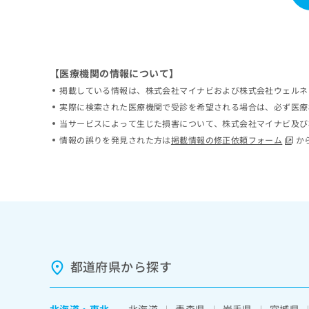
ち
み
ら
は
こ
ち
そ
ら
【医療機関の情報について】
の
掲載している情報は、株式会社マイナビおよび株式会社ウェルネ
他
の
実際に検索された医療機関で受診を希望される場合は、必ず医療
お
当サービスによって生じた損害について、株式会社マイナビ及び
問
情報の誤りを発見された方は
掲載情報の修正依頼フォーム
か
い
合
わ
せ
は
こ
ち
ら
都道府県から探す