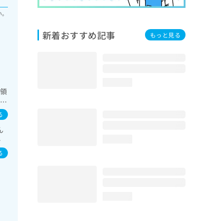
い。
新着おすすめ記事
もっと見る
loading...
系領
の一
検
る
域
ん
夜
イ
loading...
よ
／
看
る
loading...