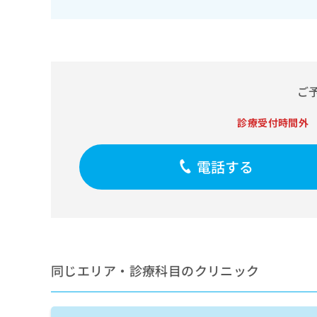
せ
こち
ち
らは
は
マイ
こ
ら
ナビ
ち
クリ
ら
ニッ
クナ
広
ビサ
ご
広
資
イト
告
告
への
料
出
診療受付時間外
出
お問
の
稿
合せ
稿
ご
の
フォ
の
請
お
ーム
電話する
お
求
問
とな
問
りま
は
い
い
す。
こ
合
合
クリ
ち
わ
ニッ
わ
ら
せ
クの
せ
は
予
は
約・
こ
こ
無
症状
同じエリア・診療科目のクリニック
ち
ち
のご
料
ら
相談
ら
情
など
報
はで