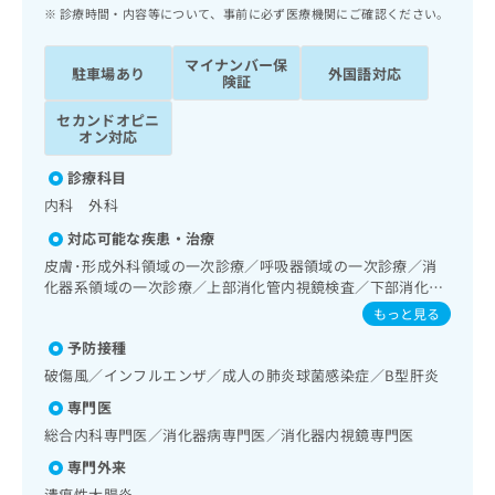
ッ
は
診療時間・内容等について、事前に必ず医療機関にご確認ください。
ク
こ
ナ
ち
マイナンバー保
駐車場あり
外国語対応
ビ
険証
ら
に
セカンドオピニ
関
広
オン対応
す
広
告
る
告
診療科目
代
お
出
内科 外科
理
問
稿
店
い
の
対応可能な疾患・治療
合
の
お
皮膚･形成外科領域の一次診療／呼吸器領域の一次診療／消
わ
方
問
化器系領域の一次診療／上部消化管内視鏡検査／下部消化管
せ
い
は
内視鏡検査／ホルター型心電図検査／内分泌機能検査／イン
もっと見る
は
合
こ
スリン療法／糖尿病による合併症に対する継続的な管理及び
こ
わ
予防接種
指導／画像診断管理（専ら画像診断を担当する医師による読
ち
ち
せ
影）／漢方薬の処方
破傷風／インフルエンザ／成人の肺炎球菌感染症／B型肝炎
ら
ら
は
専門医
こ
こち
ち
総合内科専門医／消化器病専門医／消化器内視鏡専門医
広
らは
広
ら
告
マイ
専門外来
告
出
ナビ
潰瘍性大腸炎