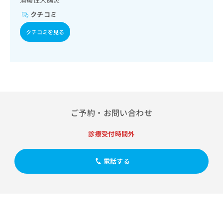
出
稿
クリ
資
稿
ニッ
の
クチコミ
料
クナ
の
お
の
ビサ
クチコミを見る
お
問
ご
イト
問
い
請
への
い
合
お問
求
合
合せ
わ
は
フォ
わ
せ
こ
ーム
せ
は
ち
とな
は
こ
ら
りま
こ
ち
す。
ご予約・お問い合わせ
ち
ら
クリ
無
ら
ニッ
料
クの
診療受付時間外
資
情
予
料
報
約・
の
症状
拡
電話する
のご
ご
充
相談
請
の
など
求
お
はで
は
申
きま
こ
せん
し
ので
ち
込