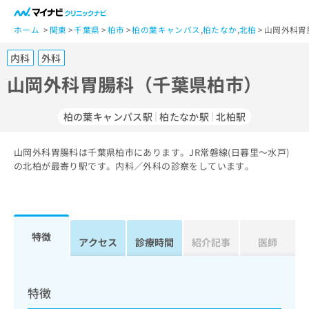
一
般
ホーム
関東
千葉県
柏市
柏の葉キャンパス
,
柏たなか
,
北柏
山岡外科胃
ユ
内科
外科
ー
ザ
山岡外科胃腸科（千葉県柏市）
ー
の
柏の葉キャンパス駅
柏たなか駅
北柏駅
方
は
こ
山岡外科胃腸科は千葉県柏市にあります。JR常磐線(日暮里～水戸)
の北柏が最寄り駅です。内科／外科の診察をしています。
ち
ら
医
マ
療
イ
特徴
アクセス
診療時間
紹介記事
医師
関
ナ
係
ビ
者
ク
の
リ
特徴
方
ニ