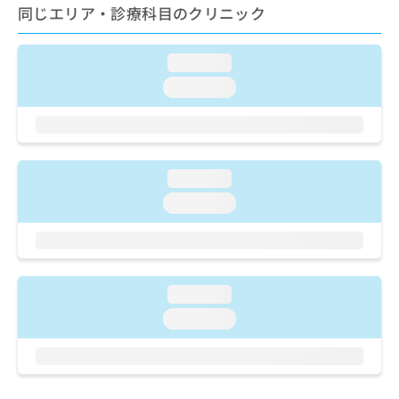
ご了
ら
み
同じエリア・診療科目のクリニック
承く
は
ださ
こ
無
い。
ち
loading...
料
ら
情
loading...
報
拡
掲
充
載
の
情
お
報
loading...
申
の
loading...
し
修
込
正
み
は
は
こ
こ
ち
loading...
ち
ら
ら
loading...
そ
の
他
の