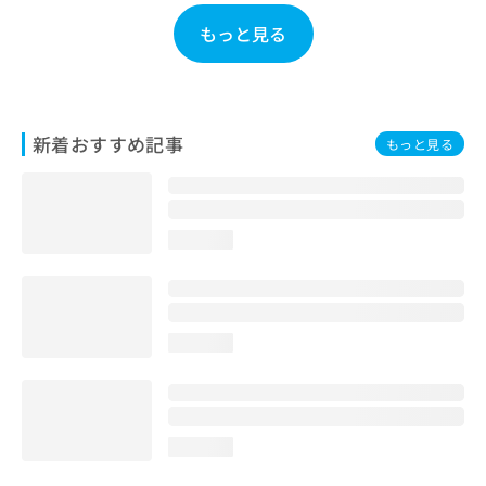
お
もっと見る
問
い
合
わ
せ
新着おすすめ記事
は
もっと見る
こ
ち
ら
loading...
loading...
loading...