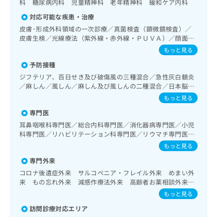
科 糖尿病内科 児童精神科 老年精神科 緩和ケア内科
出
稿
クリ
資
稿
ニッ
の
料
対応可能な疾患・治療
クナ
の
お
の
ビサ
皮膚･形成外科領域の一次診療／真菌検査（顕微鏡検査）／
お
問
ご
イト
皮膚生検／光線療法（紫外線・赤外線・ＰＵＶＡ）／顔面外
問
い
請
への
傷の治療／アトピー性皮膚炎の治療／神経･脳血管領域の一
もっと見る
い
合
お問
求
次診療／抗血栓療法／精神科・神経科領域の一次診療／臨床
合
合せ
わ
は
予防接種
心理・神経心理検査／心身医学療法／終夜睡眠ポリグラフィ
フォ
わ
せ
こ
ー／禁煙指導（ニコチン依存症管理）／思春期のうつ病又は
ジフテリア、百日せき及び破傷風の三種混合／急性灰白髄炎
ーム
せ
は
ち
躁うつ病／睡眠障害／神経症性障害（強迫性障害、不安障
／麻しん／風しん／麻しん及び風しんの二種混合／日本脳炎
とな
は
こ
ら
害、パニック障害等）／認知症／発達障害（自閉症、学習障
りま
／破傷風／結核／Hib感染症／小児の肺炎球菌感染症／ヒト
もっと見る
こ
ち
害等）／耳鼻咽喉領域の一次診療／喉頭ファイバースコピー
す。
パピローマウイルス感染症／水痘／インフルエンザ／成人の
ち
ら
クリ
／純音聴力検査／補聴器適合検査／電気味覚検査／小児聴力
専門医
肺炎球菌感染症／おたふくかぜ／A型肝炎／B型肝炎／ロタウ
無
ら
ニッ
障害診療／摂食機能障害の治療／呼吸器領域の一次診療／在
イルス感染症／髄膜炎菌感染症
料
耳鼻咽喉科専門医／総合内科専門医／消化器病専門医／小児
クの
宅持続陽圧呼吸療法（睡眠時無呼吸症候群治療）／在宅酸素
資
科専門医／リハビリテーション科専門医／リウマチ専門医／
情
予
療法／消化器系領域の一次診療／上部消化管内視鏡検査／
料
乳腺専門医／気管食道科専門医
報
約・
もっと見る
肝･胆道・膵臓領域の一次診療／循環器系領域の一次診療／
の
症状
拡
ホルター型心電図検査／腎･泌尿器系領域の一次診療／尿失
のご
専門外来
ご
充
禁の治療／乳腺炎重症化予防ケア・指導／更年期障害治療／
相談
請
コロナ後遺症外来 サルコペニア・フレイル外来 めまい外
の
乳腺領域の一次診療／内分泌･代謝･栄養領域の一次診療／内
など
求
来 もの忘れ外来 減感作療法外来 高齢者お薬相談外来
お
はで
分泌機能検査／インスリン療法／糖尿病患者教育（食事療
は
高齢者息切れ外来 女性外来 小児発達障害外来 身体障害
申
きま
もっと見る
法、運動療法、自己血糖測定）／糖尿病による合併症に対す
者認定外来 睡眠時無呼吸症外来 中耳炎術後外来 聴覚情
こ
せん
し
る継続的な管理及び指導／血液・免疫系領域の一次診療／ア
訪問診療対応エリア
報処理障害外来 難聴外来 認知症外来 発熱外来 片頭痛
ので
ち
込
レルギーの減感作療法／摂食機能療法／呼吸器リハビリテー