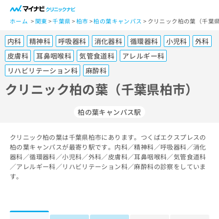
一
般
ホーム
関東
千葉県
柏市
柏の葉キャンパス
クリニック柏の葉（千葉県
ユ
内科
精神科
呼吸器科
消化器科
循環器科
小児科
外科
ー
ザ
皮膚科
耳鼻咽喉科
気管食道科
アレルギー科
ー
リハビリテーション科
麻酔科
の
クリニック柏の葉（千葉県柏市）
方
は
こ
柏の葉キャンパス駅
ち
ら
クリニック柏の葉は千葉県柏市にあります。つくばエクスプレスの
柏の葉キャンパスが最寄り駅です。内科／精神科／呼吸器科／消化
医
マ
器科／循環器科／小児科／外科／皮膚科／耳鼻咽喉科／気管食道科
療
イ
／アレルギー科／リハビリテーション科／麻酔科の診察をしていま
関
ナ
す。
係
ビ
者
ク
の
リ
方
ニ