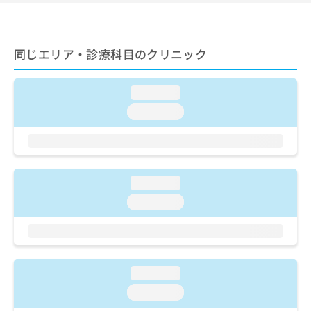
お
問
い
合
同じエリア・診療科目のクリニック
わ
せ
loading...
は
こ
loading...
ち
ら
loading...
loading...
loading...
loading...