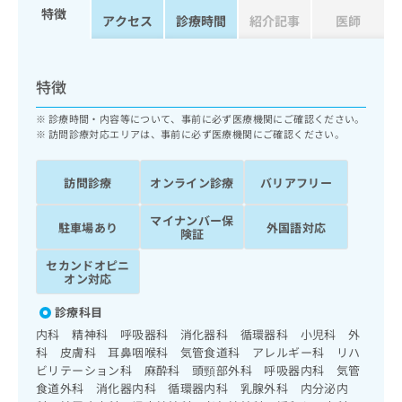
ッ
は
特徴
アクセス
診療時間
紹介記事
医師
ク
こ
ナ
ち
ビ
ら
に
特徴
関
広
す
広
診療時間・内容等について、事前に必ず医療機関にご確認ください。
告
る
訪問診療対応エリアは、事前に必ず医療機関にご確認ください。
告
代
お
出
理
問
稿
訪問診療
オンライン診療
バリアフリー
店
い
の
合
の
お
マイナンバー保
わ
駐車場あり
外国語対応
方
問
険証
せ
い
は
は
合
セカンドオピニ
こ
こ
オン対応
わ
ち
ち
せ
ら
診療科目
ら
は
内科 精神科 呼吸器科 消化器科 循環器科 小児科 外
こ
こち
科 皮膚科 耳鼻咽喉科 気管食道科 アレルギー科 リハ
ち
広
らは
ビリテーション科 麻酔科 頭頸部外科 呼吸器内科 気管
広
ら
告
マイ
食道外科 消化器内科 循環器内科 乳腺外科 内分泌内
告
出
ナビ