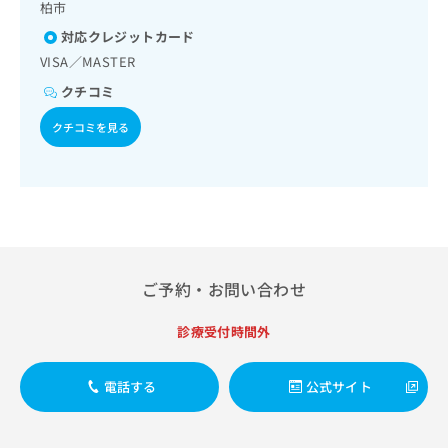
ご了
外来 補聴器外来 味覚嗅覚障害外来 嚥下障害外来
ら
柏市
み
ション／廃用症候群リハビリテーション／がん患者リハビリ
承く
は
テーション／認知症患者リハビリテーション／小児領域の一
ださ
対応クレジットカード
次診療／小児循環器疾患／小児呼吸器疾患／小児腎疾患／小
こ
無
い。
VISA／MASTER
児神経疾患／小児アレルギー疾患／小児自己免疫疾患／小児
ち
料
内分泌疾患／小児先天性代謝疾患／小児血液疾患／乳幼児の
ら
クチコミ
情
育児相談／夜尿症の治療／小児食物アレルギー負荷検査／医
報
療用麻薬によるがん疼痛治療／がんに伴う精神症状のケア／
クチコミを見る
拡
掲
漢方薬の処方／鍼灸治療／外来における化学療法／在宅にお
充
載
ける看取り
の
情
お
報
申
の
し
修
込
正
み
は
ご予約・お問い合わせ
は
こ
こ
ち
診療受付時間外
ち
ら
ら
そ
電話する
公式サイト
の
他
の