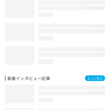
loading...
loading...
loading...
新着インタビュー記事
もっと見る
loading...