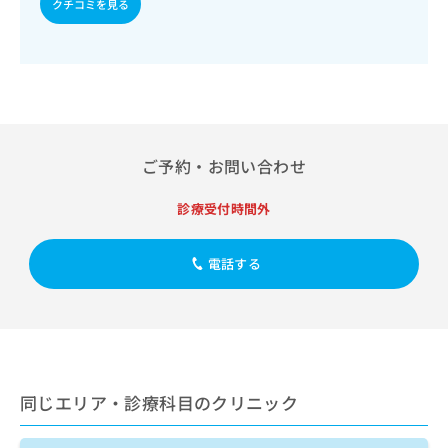
クチコミを見る
出
稿
クリ
資
稿
ニッ
の
料
クナ
の
お
の
ビサ
お
問
ご
イト
問
い
請
への
い
合
お問
求
合
合せ
わ
は
フォ
わ
せ
こ
ーム
ご予約・お問い合わせ
せ
は
ち
とな
は
こ
ら
りま
こ
ち
診療受付時間外
す。
ち
ら
クリ
無
ら
ニッ
料
クの
電話する
資
情
予
料
報
約・
の
症状
拡
のご
ご
充
相談
請
の
など
求
お
はで
は
申
同じエリア・診療科目のクリニック
きま
こ
せん
し
ので
ち
込