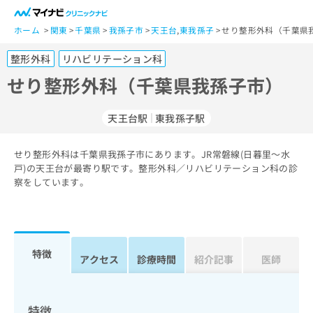
一
般
ホーム
関東
千葉県
我孫子市
天王台
,
東我孫子
せり整形外科（千葉県
ユ
整形外科
リハビリテーション科
ー
ザ
せり整形外科（千葉県我孫子市）
ー
の
天王台駅
東我孫子駅
方
は
こ
せり整形外科は千葉県我孫子市にあります。JR常磐線(日暮里～水
戸)の天王台が最寄り駅です。整形外科／リハビリテーション科の診
ち
察をしています。
ら
医
マ
療
イ
関
ナ
特徴
アクセス
診療時間
紹介記事
医師
係
ビ
者
ク
の
リ
方
ニ
特徴