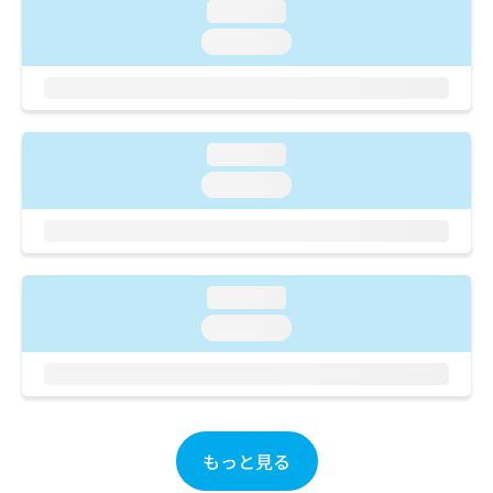
ご了
ら
み
loading...
承く
は
ださ
loading...
こ
無
い。
ち
料
ら
情
報
拡
掲
loading...
充
載
loading...
の
情
お
報
申
の
し
修
込
正
loading...
み
は
は
こ
loading...
こ
ち
ち
ら
ら
そ
の
もっと見る
他
の