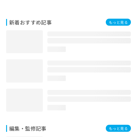
お
問
い
新着おすすめ記事
合
もっと見る
わ
せ
は
こ
loading...
ち
ら
loading...
loading...
編集・監修記事
もっと見る