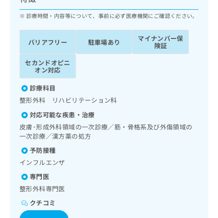
ッ
は
ク
診療時間・内容等について、事前に必ず医療機関にご確認ください。
こ
ナ
ち
ビ
ら
マイナンバー保
バリアフリー
駐車場あり
に
険証
関
広
セカンドオピニ
す
広
告
オン対応
る
告
代
お
出
診療科目
理
問
稿
整形外科 リハビリテーション科
店
い
の
合
の
お
対応可能な疾患・治療
わ
方
問
皮膚･形成外科領域の一次診療／筋・骨格系及び外傷領域の
せ
い
は
一次診療／漢方薬の処方
は
合
こ
予防接種
こ
わ
ち
ち
せ
インフルエンザ
ら
ら
は
専門医
こ
整形外科専門医
こち
ち
広
らは
広
ら
告
クチコミ
マイ
告
出
ナビ