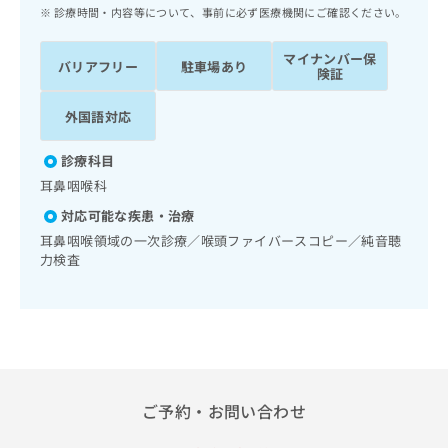
ッ
は
診療時間・内容等について、事前に必ず医療機関にご確認ください。
ク
こ
ナ
ち
マイナンバー保
バリアフリー
駐車場あり
ビ
険証
ら
に
関
外国語対応
広
す
広
告
る
告
診療科目
代
お
出
耳鼻咽喉科
理
問
稿
店
い
の
対応可能な疾患・治療
合
の
お
耳鼻咽喉領域の一次診療／喉頭ファイバースコピー／純音聴
わ
方
問
力検査
せ
い
は
は
合
こ
こ
わ
ち
ち
せ
ら
ら
は
こ
こち
ち
広
らは
ご予約・お問い合わせ
広
ら
告
マイ
告
出
ナビ