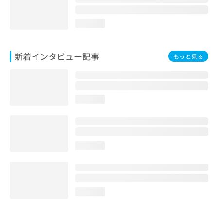
loading...
新着インタビュー記事
もっと見る
loading...
loading...
loading...