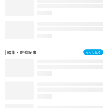
お
問
い
loading...
合
わ
せ
は
loading...
こ
ち
ら
編集・監修記事
もっと見る
loading...
loading...