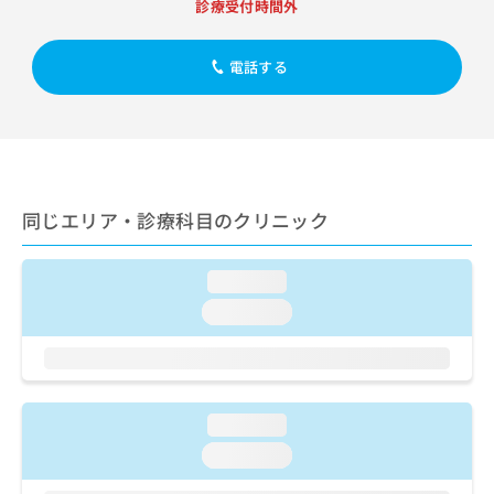
出
診療受付時間外
稿
クリ
資
稿
ニッ
の
料
クナ
の
お
の
ビサ
電話する
お
問
ご
イト
問
い
請
への
い
合
お問
求
合
合せ
わ
は
フォ
わ
せ
こ
ーム
せ
は
ち
とな
は
こ
ら
りま
同じエリア・診療科目のクリニック
こ
ち
す。
ち
ら
クリ
無
ら
ニッ
loading...
料
クの
資
情
予
loading...
料
報
約・
の
症状
拡
のご
ご
充
相談
請
の
など
求
お
はで
loading...
は
申
きま
loading...
こ
せん
し
ので
ち
込