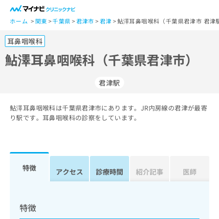
一
般
ホーム
関東
千葉県
君津市
君津
鮎澤耳鼻咽喉科（千葉県君津市 君津
ユ
耳鼻咽喉科
ー
ザ
鮎澤耳鼻咽喉科（千葉県君津市）
ー
の
君津駅
方
は
こ
鮎澤耳鼻咽喉科は千葉県君津市にあります。JR内房線の君津が最寄
り駅です。耳鼻咽喉科の診察をしています。
ち
ら
医
マ
療
イ
特徴
アクセス
診療時間
紹介記事
医師
関
ナ
係
ビ
者
ク
の
リ
特徴
方
ニ