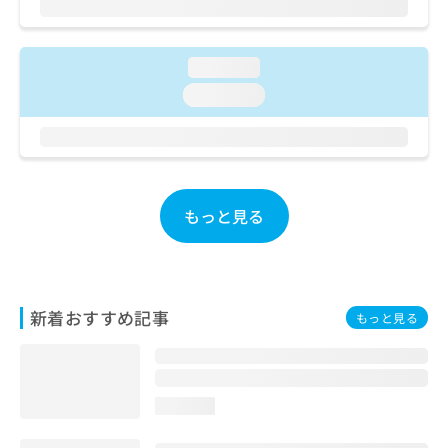
ご了
ら
み
承く
は
ださ
こ
無
い。
loading...
ち
料
ら
情
loading...
報
拡
掲
充
載
の
情
お
報
申
もっと見る
の
し
修
込
正
み
は
は
こ
こ
新着おすすめ記事
ち
もっと見る
ち
ら
ら
そ
の
loading...
他
の