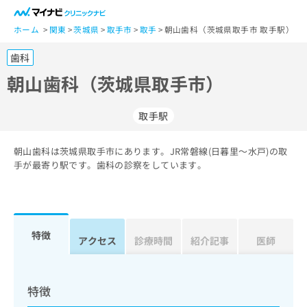
一
般
ホーム
関東
茨城県
取手市
取手
朝山歯科（茨城県取手市 取手駅）
ユ
歯科
ー
ザ
朝山歯科（茨城県取手市）
ー
の
取手駅
方
は
こ
朝山歯科は茨城県取手市にあります。JR常磐線(日暮里～水戸)の取
手が最寄り駅です。歯科の診察をしています。
ち
ら
医
マ
療
イ
特徴
アクセス
診療時間
紹介記事
医師
関
ナ
係
ビ
者
ク
の
リ
特徴
方
ニ