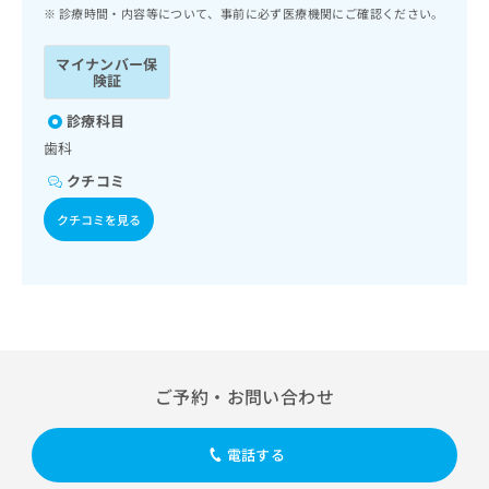
ッ
は
診療時間・内容等について、事前に必ず医療機関にご確認ください。
ク
こ
ナ
ち
マイナンバー保
ビ
険証
ら
に
関
診療科目
広
す
広
歯科
告
る
告
代
クチコミ
お
出
理
問
稿
クチコミを見る
店
い
の
合
の
お
わ
方
問
せ
い
は
は
合
こ
こ
わ
ち
ち
せ
ら
ら
は
ご予約・お問い合わせ
こ
こち
ち
広
らは
広
ら
告
電話する
マイ
告
出
ナビ