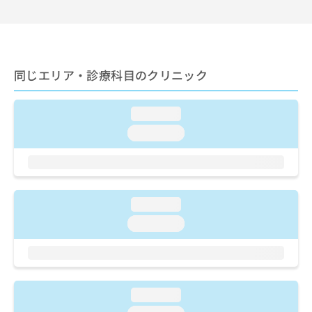
出
稿
クリ
資
稿
ニッ
の
料
クナ
の
お
の
ビサ
お
問
ご
イト
問
い
請
への
同じエリア・診療科目のクリニック
い
合
お問
求
合
合せ
わ
は
フォ
わ
せ
こ
ーム
loading...
せ
は
ち
とな
は
こ
loading...
ら
りま
こ
ち
す。
ち
ら
クリ
無
ら
ニッ
料
クの
資
情
予
loading...
料
報
約・
の
症状
拡
loading...
のご
ご
充
相談
請
の
など
求
お
はで
は
申
きま
こ
せん
し
loading...
ので
ち
込