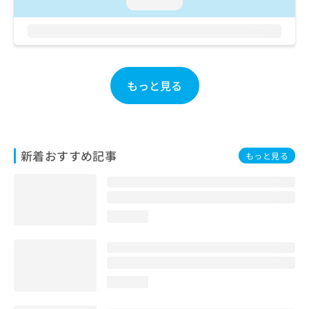
ご了
loading...
ら
み
承く
は
ださ
こ
無
い。
ち
料
ら
情
報
もっと見る
拡
掲
充
載
の
情
お
報
申
の
新着おすすめ記事
もっと見る
し
修
込
正
み
は
は
こ
こ
ち
loading...
ち
ら
ら
そ
の
loading...
他
の