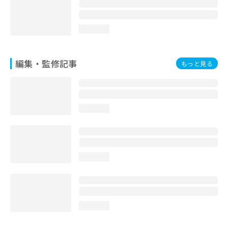
お
問
い
loading...
合
わ
せ
編集・監修記事
もっと見る
は
こ
ち
ら
loading...
loading...
loading...