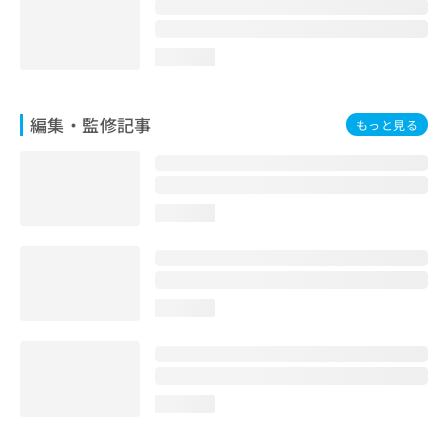
お
問
い
loading...
合
わ
せ
編集・監修記事
もっと見る
は
こ
ち
ら
loading...
loading...
loading...