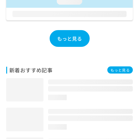
ご了
loading...
ら
み
承く
は
ださ
こ
無
い。
ち
料
ら
情
報
もっと見る
拡
掲
充
載
の
情
お
報
申
の
新着おすすめ記事
もっと見る
し
修
込
正
み
は
は
こ
こ
ち
loading...
ち
ら
ら
そ
の
loading...
他
の