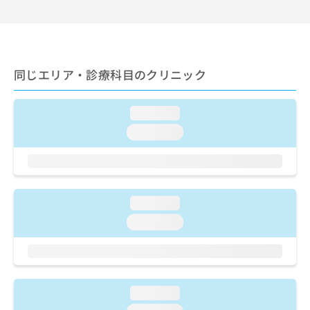
出
稿
クリ
資
稿
ニッ
の
料
クナ
の
お
の
ビサ
お
問
ご
イト
問
い
請
への
同じエリア・診療科目のクリニック
い
合
お問
求
合
合せ
わ
は
フォ
わ
せ
こ
ーム
loading...
せ
は
ち
とな
は
こ
loading...
ら
りま
こ
ち
す。
ち
ら
クリ
無
ら
ニッ
料
クの
資
情
予
loading...
料
報
約・
の
症状
拡
loading...
のご
ご
充
相談
請
の
など
求
お
はで
は
申
きま
こ
せん
し
loading...
ので
ち
込