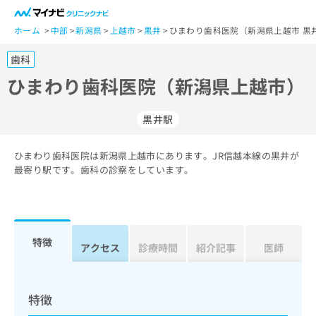
一
般
ホーム
中部
新潟県
上越市
黒井
ひまわり歯科医院（新潟県上越市 黒
ユ
歯科
ー
ザ
ひまわり歯科医院（新潟県上越市）
ー
の
黒井駅
方
は
こ
ひまわり歯科医院は新潟県上越市にあります。JR信越本線の黒井が
最寄り駅です。歯科の診察をしています。
ち
ら
医
マ
療
イ
特徴
アクセス
診療時間
紹介記事
医師
関
ナ
係
ビ
者
ク
の
リ
特徴
方
ニ