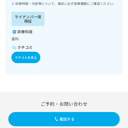
ッ
は
診療時間・内容等について、事前に必ず医療機関にご確認ください。
ク
こ
ナ
ち
マイナンバー保
ビ
険証
ら
に
関
診療科目
広
す
広
歯科
告
る
告
代
クチコミ
お
出
理
問
稿
クチコミを見る
店
い
の
合
の
お
わ
方
問
せ
い
は
は
合
こ
こ
わ
ち
ち
せ
ら
ら
は
ご予約・お問い合わせ
こ
こち
ち
広
らは
広
ら
告
電話する
マイ
告
出
ナビ