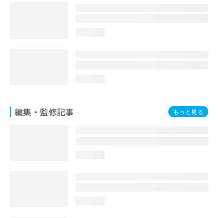
お
問
い
loading...
合
わ
せ
は
こ
loading...
ち
ら
編集・監修記事
もっと見る
loading...
loading...