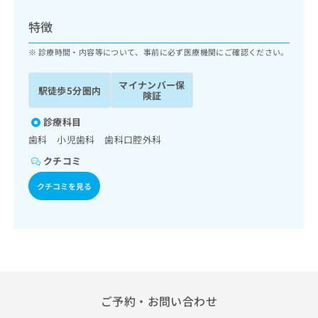
ッ
は
ク
こ
特徴
ナ
ち
ビ
診療時間・内容等について、事前に必ず医療機関にご確認ください。
ら
に
関
マイナンバー保
広
駅徒歩5分圏内
す
広
険証
告
る
告
代
お
診療科目
出
理
問
稿
歯科 小児歯科 歯科口腔外科
店
い
の
クチコミ
合
の
お
わ
方
問
クチコミを見る
せ
い
は
は
合
こ
こ
わ
ち
ち
せ
ら
ら
は
こ
こち
ち
広
らは
広
ら
告
ご予約・お問い合わせ
マイ
告
出
ナビ