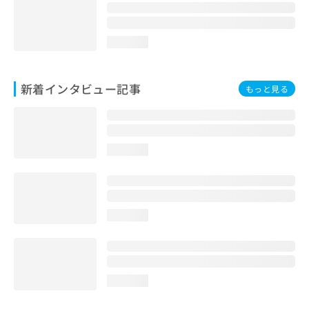
loading...
新着インタビュー記事
もっと見る
loading...
loading...
loading...