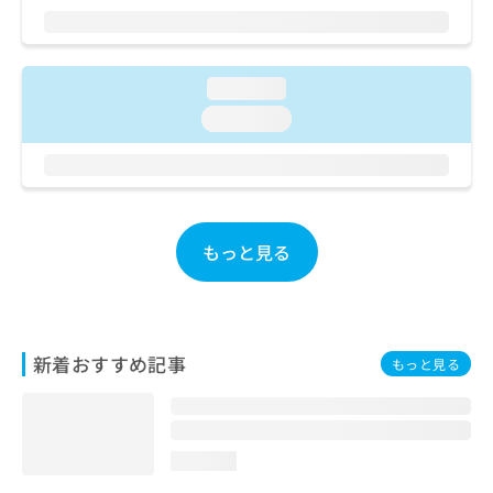
ご了
ら
み
承く
は
ださ
こ
無
い。
ち
料
loading...
ら
情
loading...
報
拡
掲
充
載
の
情
お
報
申
の
もっと見る
し
修
込
正
み
は
は
こ
こ
ち
新着おすすめ記事
もっと見る
ち
ら
ら
そ
の
loading...
他
の