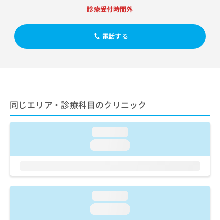
出
稿
クリ
資
診療受付時間外
稿
ニッ
の
料
クナ
の
お
の
ビサ
お
問
ご
電話する
イト
問
い
請
への
い
合
お問
求
合
合せ
わ
は
フォ
わ
せ
こ
ーム
せ
は
ち
とな
は
こ
ら
りま
こ
ち
同じエリア・診療科目のクリニック
す。
ち
ら
クリ
無
ら
ニッ
料
クの
loading...
資
情
予
料
loading...
報
約・
の
症状
拡
のご
ご
充
相談
請
の
など
求
お
はで
は
申
loading...
きま
こ
せん
し
loading...
ので
ち
込