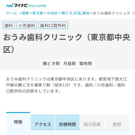
一
般
ホーム
関東
東京都
中央区
勝どき
,
月島
,
築地
おうみ歯科クリニック（
ユ
歯科
小児歯科
歯科口腔外科
ー
ザ
おうみ歯科クリニック（東京都中央
ー
区）
の
方
は
勝どき駅
月島駅
築地駅
こ
ち
おうみ歯科クリニックは東京都中央区にあります。都営地下鉄大江
ら
戸線の勝どきが最寄り駅（徒歩1分）です。歯科／小児歯科／歯科
口腔外科の診察をしています。
医
マ
療
イ
関
ナ
係
ビ
者
ク
特徴
アクセス
診療時間
紹介記事
医師
の
リ
方
ニ