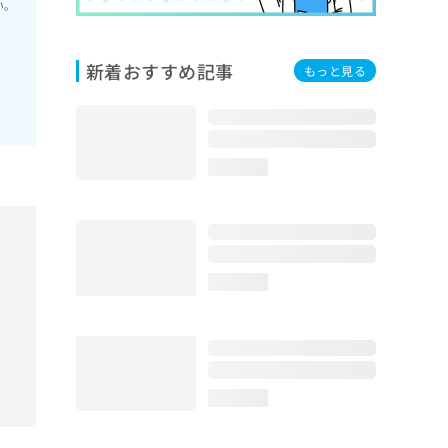
い。
新着おすすめ記事
もっと見る
loading...
loading...
loading...