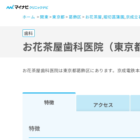
一
ホーム
関東
東京都
葛飾区
お花茶屋
,
堀切菖蒲園
,
京成立
般
ユ
歯科
ー
ザ
お花茶屋歯科医院（東京
ー
の
方
お花茶屋歯科医院は東京都葛飾区にあります。京成電鉄本
は
こ
ち
ら
特徴
アクセス
医
マ
療
イ
特徴
ナ
関
ビ