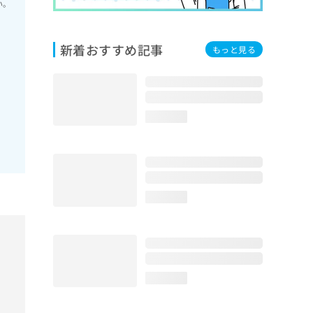
い。
新着おすすめ記事
もっと見る
loading...
loading...
loading...