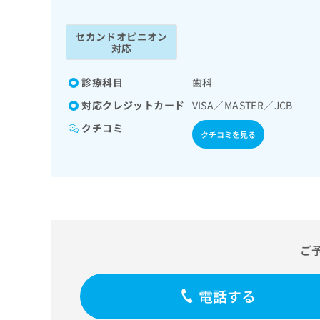
係
ク
者
リ
セカンドオピニオン
の
ニ
対応
ッ
方
ク
は
ナ
診療科目
歯科
こ
ビ
対応クレジットカード
VISA／MASTER／JCB
ち
に
関
ら
クチコミ
クチコミを見る
す
る
お
広
広
問
告
告
い
出
代
合
稿
わ
理
の
せ
店
ご
お
は
の
問
こ
い
方
ち
電話する
合
ら
は
わ
こ