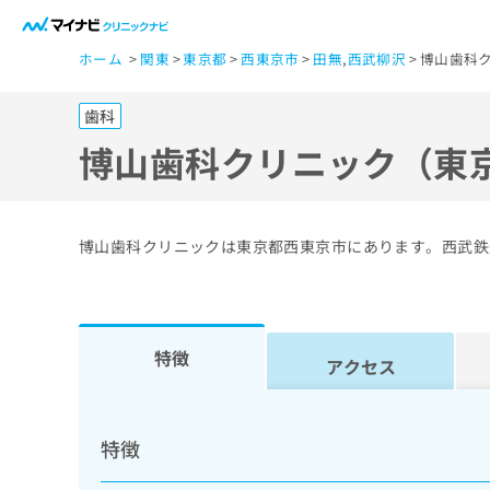
一
ホーム
関東
東京都
西東京市
田無
,
西武柳沢
博山歯科
般
ユ
歯科
ー
ザ
博山歯科クリニック（東
ー
の
方
博山歯科クリニックは東京都西東京市にあります。西武鉄
は
こ
ち
ら
特徴
アクセス
医
マ
療
イ
特徴
ナ
関
ビ