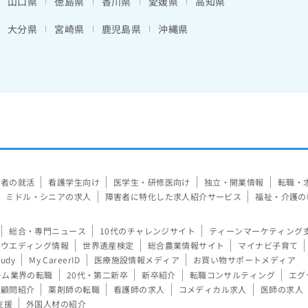
山口県
徳島県
香川県
愛媛県
高知県
大分県
宮崎県
鹿児島県
沖縄県
験者の就活
看護学生向け
医学生・研修医向け
独立・開業情報
転職・
ミドル・シニアの求人
障害者に特化した求人紹介サービス
福祉・介護の
総合・専門ニュース
10代のチャレンジサイト
ティーンマーケティング
ウエディング情報
世界遺産検定
総合農業情報サイト
マイナビ子育て
tudy
My CareerID
医療施設情報メディア
お買い物サポートメディア
ーム業界の転職
20代・第二新卒
新卒紹介
転職コンサルティング
エグ
顧問紹介
薬剤師の転職
看護師の求人
コメディカル求人
医師の求人
支援
外国人材の紹介