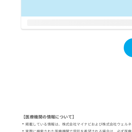
拡
資
きま
充
料
せん
の
ので
の
ご了
お
ご
承く
申
請
ださ
し
求
い。
込
は
み
こ
は
ち
こ
ら
ち
ら
無
料
掲
情
載
報
情
拡
報
充
の
の
修
お
【医療機関の情報について】
正
申
掲載している情報は、株式会社マイナビおよび株式会社ウェルネ
は
し
こ
実際に検索された医療機関で受診を希望される場合は、必ず医療
込