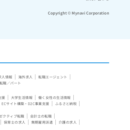
Copyright © Mynavi Corporation
求人情報
海外求人
転職エージェント
転職／パート
支援
大学生活情報
働く女性の生活情報
ECサイト構築・D2C事業支援
ふるさと納税
ゼクティブ転職
会計士の転職
保育士の求人
無期雇用派遣
介護の求人