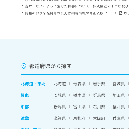
ち
み
当サービスによって生じた損害について、株式会社マイナビ及び
ら
は
情報の誤りを発見された方は
掲載情報の修正依頼フォーム
か
こ
ち
そ
ら
の
他
の
お
問
い
都道府県から探す
合
わ
せ
北海道
・
東北
北海道
青森県
岩手県
宮城県
は
こ
関東
茨城県
栃木県
群馬県
埼玉県
ち
ら
中部
新潟県
富山県
石川県
福井県
近畿
滋賀県
京都府
大阪府
兵庫県