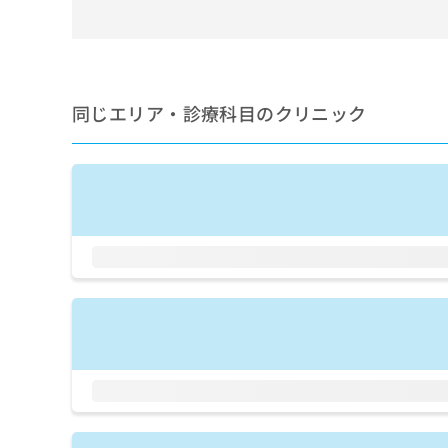
せ
こち
ち
らは
は
マイ
こ
ら
ナビ
ち
クリ
ら
ニッ
クナ
同じエリア・診療科目のクリニック
広
ビサ
広
資
イト
告
告
への
料
出
出
お問
の
稿
合せ
稿
ご
の
フォ
の
請
お
ーム
お
求
問
とな
問
りま
は
い
い
す。
こ
合
合
クリ
ち
わ
ニッ
わ
ら
せ
クの
せ
は
予
は
約・
こ
こ
無
症状
ち
ち
のご
料
ら
相談
ら
情
など
報
はで