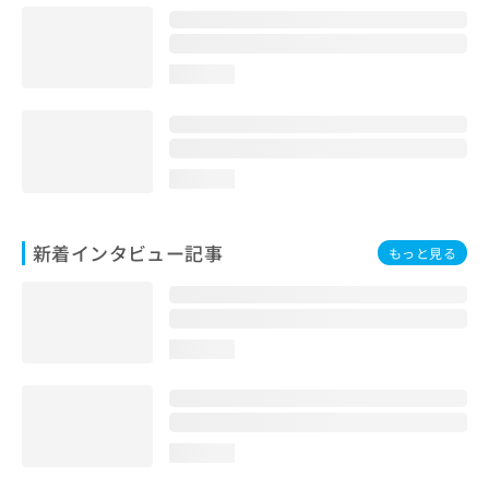
loading...
loading...
新着インタビュー記事
もっと見る
loading...
loading...