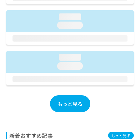
ご了
ら
み
承く
は
ださ
こ
無
loading...
い。
ち
料
loading...
ら
情
報
拡
掲
充
載
の
情
loading...
お
報
loading...
申
の
し
修
込
正
み
は
は
こ
こ
ち
もっと見る
ち
ら
ら
そ
の
他
新着おすすめ記事
もっと見る
の