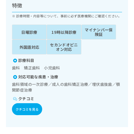
ッ
は
特徴
ク
こ
ナ
診療時間・内容等について、事前に必ず医療機関にご確認ください。
ち
ビ
ら
に
マイナンバー保
日曜診療
19時以降診療
関
険証
広
す
広
告
セカンドオピニ
る
告
外国語対応
オン対応
代
お
出
理
問
稿
診療科目
店
い
の
歯科 矯正歯科 小児歯科
合
の
お
わ
方
問
対応可能な疾患・治療
せ
い
は
歯科領域の一次診療／成人の歯科矯正治療／埋伏歯抜歯／顎
は
合
こ
関節症治療
こ
わ
ち
クチコミ
ち
せ
ら
ら
は
クチコミを見る
こ
こち
ち
広
らは
広
ら
告
マイ
告
出
ナビ