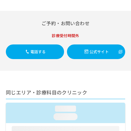
出
稿
クリ
資
稿
ニッ
の
料
クナ
の
お
の
ビサ
お
問
ご
イト
ご予約・お問い合わせ
問
い
請
への
い
合
お問
求
診療受付時間外
合
合せ
わ
は
フォ
わ
せ
こ
ーム
せ
は
ち
電話する
公式サイト
とな
は
こ
ら
りま
こ
ち
す。
ち
ら
クリ
無
ら
ニッ
料
クの
資
情
予
料
報
約・
同じエリア・診療科目のクリニック
の
症状
拡
のご
ご
充
相談
請
の
など
loading...
求
お
はで
は
申
loading...
きま
こ
せん
し
ので
ち
込