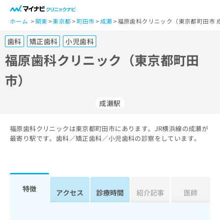
一
般
ホーム
関東
東京都
町田市
成瀬
福原歯科クリニック（東京都町田市 
ユ
歯科
矯正歯科
小児歯科
ー
ザ
福原歯科クリニック（東京都町田
ー
市）
の
方
は
成瀬駅
こ
ち
福原歯科クリニックは東京都町田市にあります。JR横浜線の成瀬が
ら
最寄り駅です。歯科／矯正歯科／小児歯科の診察をしています。
医
マ
療
イ
関
ナ
係
ビ
特徴
アクセス
診療時間
紹介記事
医師
者
ク
の
リ
方
ニ