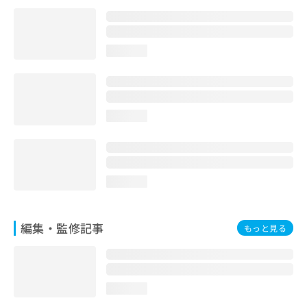
お
問
い
合
loading...
わ
せ
は
こ
loading...
ち
ら
loading...
編集・監修記事
もっと見る
loading...