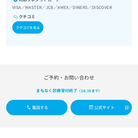
出
稿
クリ
資
VISA／MASTER／JCB／AMEX／DINERS／DISCOVER
稿
ニッ
の
料
クナ
の
お
の
クチコミ
ビサ
お
問
ご
イト
問
い
クチコミを見る
請
への
い
合
お問
求
合
合せ
わ
は
フォ
わ
せ
こ
ーム
せ
は
ち
とな
は
こ
ら
りま
こ
ち
す。
ち
ら
クリ
無
ら
ニッ
ご予約・お問い合わせ
料
クの
資
情
予
まもなく診療受付終了
料
（18:30まで）
報
約・
の
症状
拡
のご
ご
充
相談
電話する
公式サイト
請
の
など
求
お
はで
は
申
きま
こ
せん
し
ので
ち
込