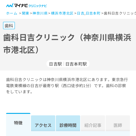
一
般
ホーム
関東
神奈川県
横浜市港北区
日吉
,
日吉本町
歯科日吉クリニッ
ユ
歯科
ー
ザ
歯科日吉クリニック（神奈川県横浜
ー
市港北区）
の
方
は
日吉駅
日吉本町駅
こ
ち
歯科日吉クリニックは神奈川県横浜市港北区にあります。東京急行
ら
電鉄東横線の日吉が最寄り駅（西口徒歩約1分）です。歯科の診察
をしています。
医
マ
療
イ
関
ナ
係
ビ
者
ク
特徴
アクセス
診療時間
紹介記事
医師
の
リ
方
ニ