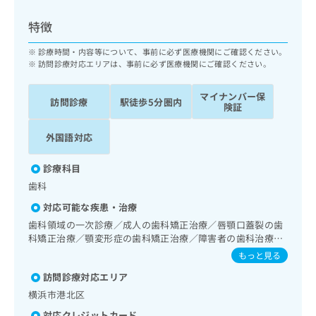
ッ
は
ク
こ
特徴
ナ
ち
ビ
診療時間・内容等について、事前に必ず医療機関にご確認ください。
ら
に
訪問診療対応エリアは、事前に必ず医療機関にご確認ください。
関
広
す
広
マイナンバー保
告
訪問診療
駅徒歩5分圏内
る
険証
告
代
お
出
理
問
稿
外国語対応
店
い
の
合
の
お
診療科目
わ
方
問
歯科
せ
い
は
は
合
対応可能な疾患・治療
こ
こ
わ
歯科領域の一次診療／成人の歯科矯正治療／唇顎口蓋裂の歯
ち
ち
せ
科矯正治療／顎変形症の歯科矯正治療／障害者の歯科治療／
ら
ら
は
摂食機能障害の治療／埋伏歯抜歯／顎関節症治療／口唇、舌
もっと見る
こ
若しくは口腔粘膜の炎症、外傷又は腫瘍の治療
こち
訪問診療対応エリア
ち
広
らは
広
ら
告
横浜市港北区
マイ
告
出
ナビ
対応クレジットカード