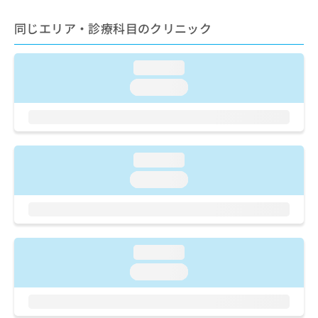
ご了
ら
み
承く
は
同じエリア・診療科目のクリニック
ださ
こ
無
い。
ち
料
ら
情
loading...
報
loading...
拡
掲
充
載
の
情
お
報
申
の
loading...
し
修
込
loading...
正
み
は
は
こ
こ
ち
ち
ら
ら
loading...
そ
loading...
の
他
の