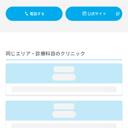
出
稿
クリ
資
稿
ニッ
の
料
クナ
の
電話する
公式サイト
お
の
ビサ
お
問
ご
イト
問
い
請
への
い
合
お問
求
合
合せ
わ
は
フォ
わ
せ
こ
ーム
せ
は
ち
とな
同じエリア・診療科目のクリニック
は
こ
ら
りま
こ
ち
す。
ち
ら
クリ
無
loading...
ら
ニッ
料
クの
loading...
資
情
予
料
報
約・
の
症状
拡
のご
ご
充
相談
請
の
など
loading...
求
お
はで
は
申
きま
loading...
こ
せん
し
ので
ち
込