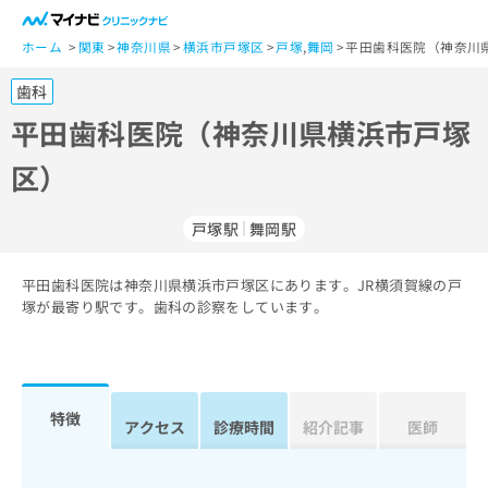
一
般
ホーム
関東
神奈川県
横浜市戸塚区
戸塚
,
舞岡
平田歯科医院（神奈川
ユ
歯科
ー
ザ
平田歯科医院（神奈川県横浜市戸塚
ー
区）
の
方
は
戸塚駅
舞岡駅
こ
ち
平田歯科医院は神奈川県横浜市戸塚区にあります。JR横須賀線の戸
ら
塚が最寄り駅です。歯科の診察をしています。
医
マ
療
イ
関
ナ
係
ビ
特徴
アクセス
診療時間
紹介記事
医師
者
ク
の
リ
方
ニ