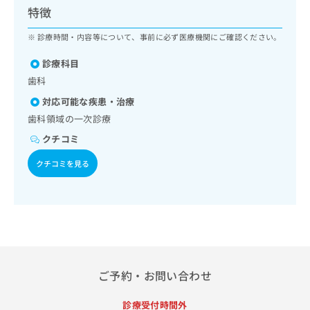
ッ
は
特徴
ク
こ
ナ
診療時間・内容等について、事前に必ず医療機関にご確認ください。
ち
ビ
ら
に
診療科目
関
歯科
広
す
広
告
対応可能な疾患・治療
る
告
代
お
歯科領域の一次診療
出
理
問
稿
クチコミ
店
い
の
合
の
お
クチコミを見る
わ
方
問
せ
い
は
は
合
こ
こ
わ
ち
ち
せ
ら
ら
は
こ
こち
ち
ご予約・お問い合わせ
広
らは
広
ら
告
マイ
告
出
ナビ
診療受付時間外