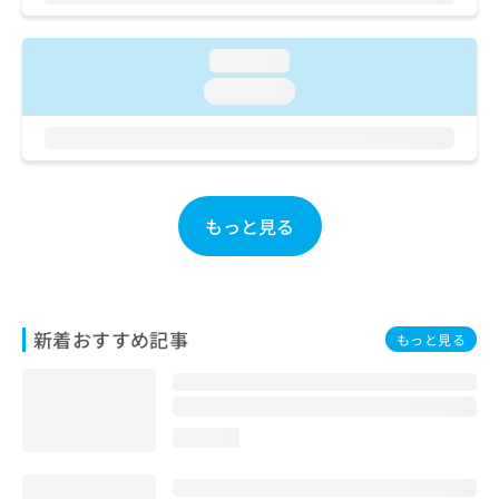
ご了
ら
み
承く
は
ださ
こ
無
い。
loading...
ち
料
loading...
ら
情
報
拡
掲
充
載
の
情
お
報
もっと見る
申
の
し
修
込
正
み
は
は
こ
新着おすすめ記事
もっと見る
こ
ち
ち
ら
ら
そ
loading...
の
他
の