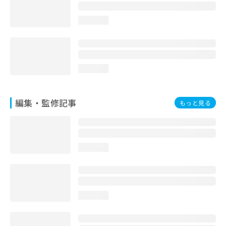
お
問
loading...
い
合
わ
せ
は
loading...
こ
ち
ら
編集・監修記事
もっと見る
loading...
loading...