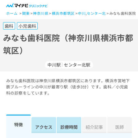
一
般
ホーム
関東
神奈川県
横浜市都筑区
中川
,
センター北
みなも歯科医院
ユ
歯科
小児歯科
ー
ザ
みなも歯科医院（神奈川県横浜市都
ー
筑区）
の
方
は
中川駅
センター北駅
こ
ち
みなも歯科医院は神奈川県横浜市都筑区にあります。横浜市営地下
ら
鉄ブルーラインの中川が最寄り駅（徒歩3分）です。歯科／小児歯
科の診察をしています。
医
マ
療
イ
関
ナ
係
ビ
者
ク
特徴
アクセス
診療時間
紹介記事
医師
の
リ
方
ニ