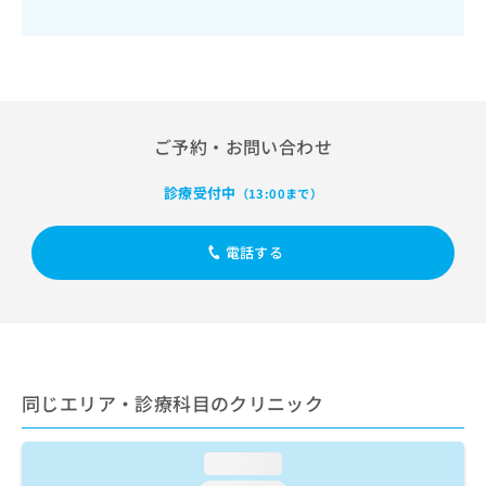
出
稿
クリ
資
稿
ニッ
の
料
クナ
の
お
の
ビサ
お
問
ご
イト
問
い
請
への
い
合
お問
求
合
合せ
わ
は
ご予約・お問い合わせ
フォ
わ
せ
こ
ーム
せ
は
ち
診療受付中
とな
（13:00まで）
は
こ
ら
りま
こ
ち
す。
ち
ら
クリ
電話する
無
ら
ニッ
料
クの
資
情
予
料
報
約・
の
症状
拡
のご
ご
充
相談
請
の
など
同じエリア・診療科目のクリニック
求
お
はで
は
申
きま
こ
せん
し
loading...
ので
ち
込