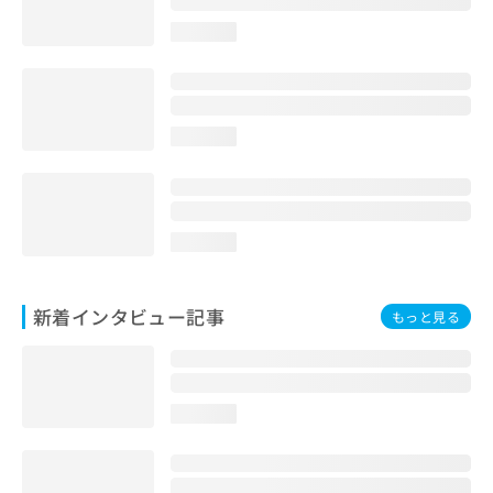
loading...
loading...
loading...
新着インタビュー記事
もっと見る
loading...