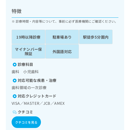
ッ
は
ク
こ
特徴
ナ
ち
ビ
診療時間・内容等について、事前に必ず医療機関にご確認ください。
ら
に
関
広
19時以降診療
駐車場あり
駅徒歩5分圏内
す
広
告
る
告
代
マイナンバー保
お
出
外国語対応
険証
理
問
稿
店
い
の
診療科目
合
の
お
歯科 小児歯科
わ
方
問
せ
い
は
対応可能な疾患・治療
は
合
こ
歯科領域の一次診療
こ
わ
ち
ち
対応クレジットカード
せ
ら
ら
は
VISA／MASTER／JCB／AMEX
こ
クチコミ
こち
ち
広
らは
広
ら
告
クチコミを見る
マイ
告
出
ナビ