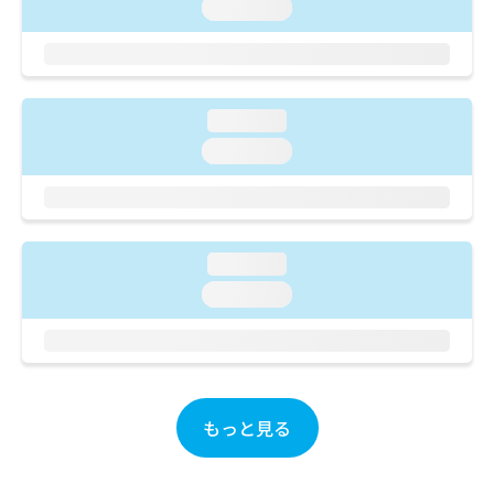
ご了
ら
loading...
み
承く
は
ださ
こ
無
い。
ち
料
ら
情
loading...
報
拡
掲
loading...
充
載
の
情
お
報
申
の
し
修
loading...
込
正
loading...
み
は
は
こ
こ
ち
ち
ら
ら
そ
もっと見る
の
他
の