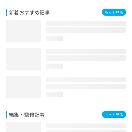
お
問
新着おすすめ記事
もっと見る
い
合
わ
せ
loading...
は
こ
ち
ら
loading...
loading...
編集・監修記事
もっと見る