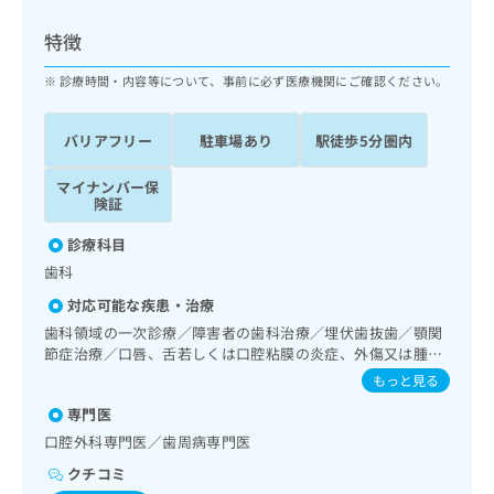
ッ
は
ク
こ
特徴
ナ
ち
ビ
診療時間・内容等について、事前に必ず医療機関にご確認ください。
ら
に
関
広
バリアフリー
駐車場あり
駅徒歩5分圏内
す
広
告
る
告
代
マイナンバー保
お
出
険証
理
問
稿
店
い
の
診療科目
合
の
お
歯科
わ
方
問
せ
い
は
対応可能な疾患・治療
は
合
こ
歯科領域の一次診療／障害者の歯科治療／埋伏歯抜歯／顎関
こ
わ
ち
節症治療／口唇、舌若しくは口腔粘膜の炎症、外傷又は腫瘍
ち
せ
の治療
ら
もっと見る
ら
は
こ
専門医
こち
ち
広
口腔外科専門医／歯周病専門医
らは
広
ら
告
マイ
クチコミ
告
出
ナビ