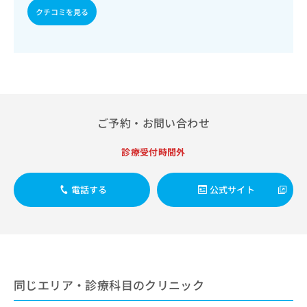
出
稿
クリ
資
クチコミを見る
稿
ニッ
の
料
クナ
の
お
の
ビサ
お
問
ご
イト
問
い
請
への
い
合
お問
求
合
合せ
わ
は
フォ
わ
せ
こ
ーム
せ
は
ち
ご予約・お問い合わせ
とな
は
こ
ら
りま
こ
ち
す。
診療受付時間外
ち
ら
クリ
無
ら
ニッ
料
クの
資
電話する
公式サイト
情
予
料
報
約・
の
症状
拡
のご
ご
充
相談
請
の
など
求
お
はで
は
申
きま
同じエリア・診療科目のクリニック
こ
せん
し
ので
ち
込