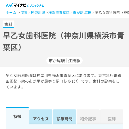
一
般
ホーム
関東
神奈川県
横浜市青葉区
市が尾
,
江田
早乙女歯科医院（神
ユ
歯科
ー
ザ
早乙女歯科医院（神奈川県横浜市青
ー
葉区）
の
方
は
市が尾駅
江田駅
こ
ち
早乙女歯科医院は神奈川県横浜市青葉区にあります。東京急行電鉄
ら
田園都市線の市が尾が最寄り駅（徒歩1分）です。歯科の診察をし
ています。
医
マ
療
イ
関
ナ
係
ビ
者
ク
特徴
アクセス
診療時間
紹介記事
医師
の
リ
方
ニ