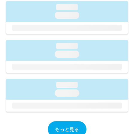
ご了
ら
み
承く
loading...
は
ださ
こ
loading...
無
い。
ち
料
ら
情
報
拡
掲
充
loading...
載
の
情
loading...
お
報
申
の
し
修
込
正
み
は
loading...
は
こ
loading...
こ
ち
ち
ら
ら
そ
の
他
もっと見る
の