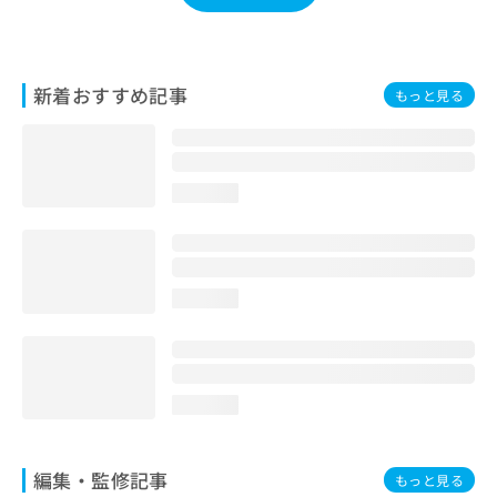
お
問
い
合
新着おすすめ記事
もっと見る
わ
せ
は
こ
ち
loading...
ら
loading...
loading...
編集・監修記事
もっと見る