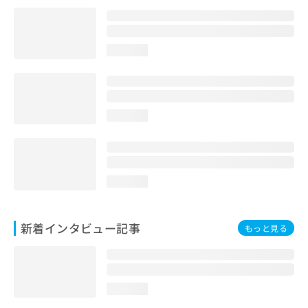
loading...
loading...
loading...
新着インタビュー記事
もっと見る
loading...