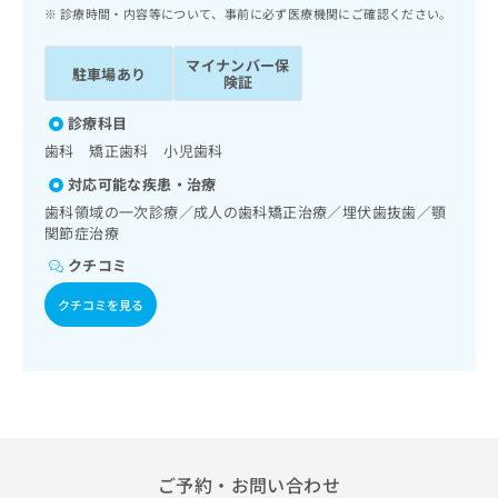
ッ
は
診療時間・内容等について、事前に必ず医療機関にご確認ください。
ク
こ
ナ
ち
マイナンバー保
駐車場あり
ビ
険証
ら
に
関
診療科目
広
す
広
歯科 矯正歯科 小児歯科
告
る
告
代
対応可能な疾患・治療
お
出
理
問
歯科領域の一次診療／成人の歯科矯正治療／埋伏歯抜歯／顎
稿
店
関節症治療
い
の
合
の
お
クチコミ
わ
方
問
せ
い
クチコミを見る
は
は
合
こ
こ
わ
ち
ち
せ
ら
ら
は
こ
こち
ち
広
らは
広
ら
告
マイ
告
ご予約・お問い合わせ
出
ナビ