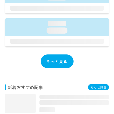
ご了
ら
み
承く
は
ださ
こ
無
い。
ち
料
ら
loading...
情
報
loading...
拡
掲
充
載
の
情
お
報
申
の
し
修
もっと見る
込
正
み
は
は
こ
こ
ち
ち
ら
新着おすすめ記事
もっと見る
ら
そ
の
他
loading...
の