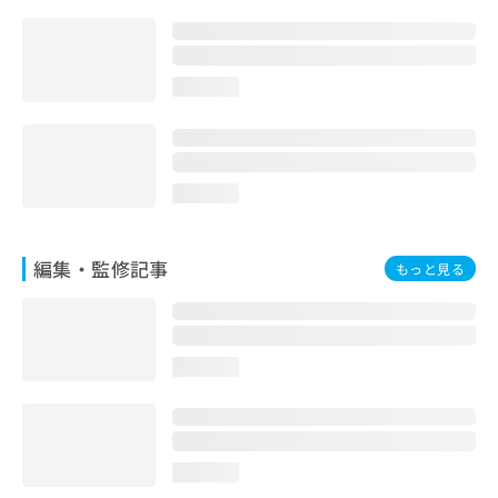
お
問
い
合
loading...
わ
せ
は
こ
ち
loading...
ら
編集・監修記事
もっと見る
loading...
loading...