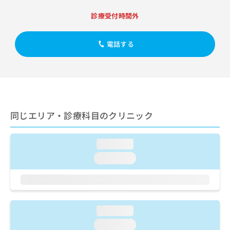
出
稿
クリ
資
稿
ニッ
の
診療受付時間外
料
クナ
の
お
の
ビサ
お
問
ご
イト
問
電話する
い
請
への
い
合
お問
求
合
合せ
わ
は
フォ
わ
せ
こ
ーム
せ
は
ち
とな
は
こ
ら
りま
こ
ち
す。
同じエリア・診療科目のクリニック
ち
ら
クリ
無
ら
ニッ
料
クの
資
情
loading...
予
料
報
約・
loading...
の
症状
拡
のご
ご
充
相談
請
の
など
求
お
はで
は
申
きま
loading...
こ
せん
し
ので
ち
込
loading...