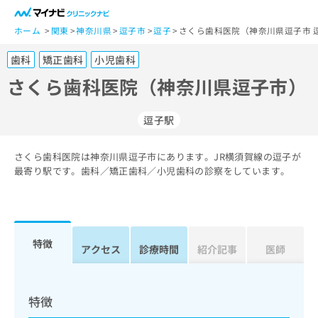
一
般
ホーム
関東
神奈川県
逗子市
逗子
さくら歯科医院（神奈川県逗子市 
ユ
歯科
矯正歯科
小児歯科
ー
ザ
さくら歯科医院（神奈川県逗子市）
ー
の
逗子駅
方
は
こ
さくら歯科医院は神奈川県逗子市にあります。JR横須賀線の逗子が
最寄り駅です。歯科／矯正歯科／小児歯科の診察をしています。
ち
ら
医
マ
療
イ
特徴
アクセス
診療時間
紹介記事
医師
関
ナ
係
ビ
者
ク
の
リ
特徴
方
ニ