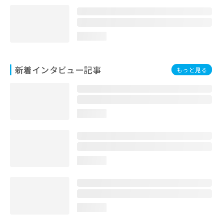
loading...
新着インタビュー記事
もっと見る
loading...
loading...
loading...