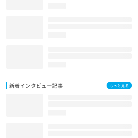
loading...
loading...
loading...
新着インタビュー記事
もっと見る
loading...