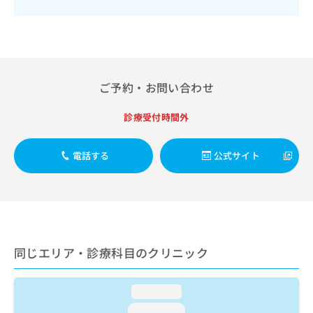
出
稿
クリ
資
稿
ニッ
の
料
クナ
の
お
の
ビサ
お
問
ご
イト
問
い
請
への
い
合
お問
求
ご予約・お問い合わせ
合
合せ
わ
は
フォ
わ
せ
こ
ーム
せ
診療受付時間外
は
ち
とな
は
こ
ら
りま
こ
ち
す。
電話する
公式サイト
ち
ら
クリ
無
ら
ニッ
料
クの
資
情
予
料
報
約・
の
症状
拡
のご
ご
充
相談
請
の
同じエリア・診療科目のクリニック
など
求
お
はで
は
申
きま
こ
せん
loading...
し
ので
ち
込
loading...