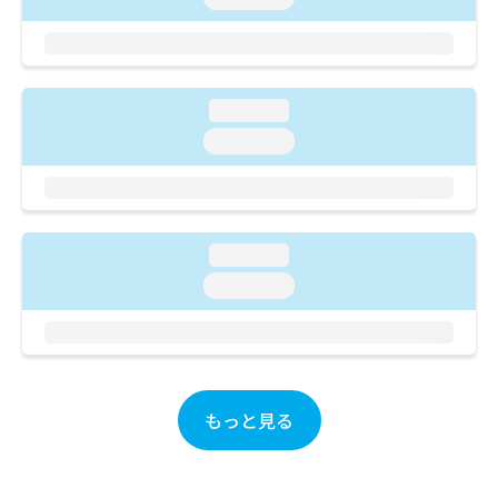
ご了
ら
み
承く
は
ださ
こ
無
い。
ち
料
ら
情
loading...
報
loading...
拡
掲
充
載
の
情
お
報
申
の
loading...
し
修
込
正
loading...
み
は
は
こ
こ
ち
ち
ら
ら
もっと見る
そ
の
他
の