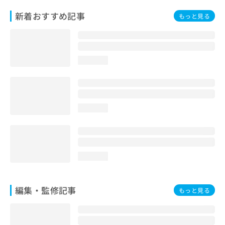
お
新着おすすめ記事
もっと見る
問
い
合
わ
せ
loading...
は
こ
ち
ら
loading...
loading...
編集・監修記事
もっと見る