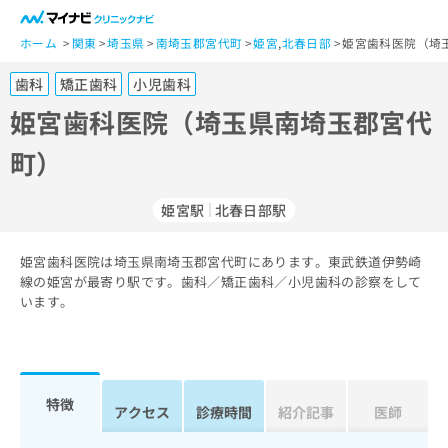
一
般
ホーム
関東
埼玉県
南埼玉郡宮代町
姫宮
,
北春日部
姫宮歯科医院（埼
ユ
歯科
矯正歯科
小児歯科
ー
ザ
姫宮歯科医院（埼玉県南埼玉郡宮代
ー
町）
の
方
は
姫宮駅
北春日部駅
こ
ち
姫宮歯科医院は埼玉県南埼玉郡宮代町にあります。東武鉄道伊勢崎
ら
線の姫宮が最寄り駅です。歯科／矯正歯科／小児歯科の診察をして
います。
医
マ
療
イ
関
ナ
係
ビ
者
ク
特徴
アクセス
診療時間
紹介記事
医師
の
リ
方
ニ