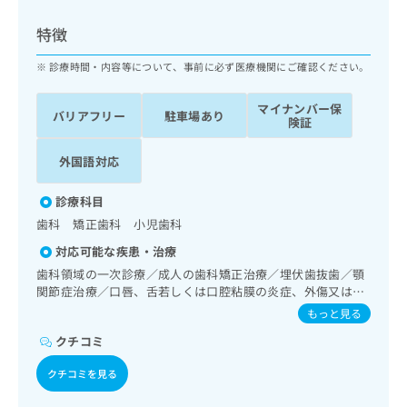
ッ
は
ク
こ
特徴
ナ
ち
ビ
診療時間・内容等について、事前に必ず医療機関にご確認ください。
ら
に
関
マイナンバー保
広
バリアフリー
駐車場あり
す
広
険証
告
る
告
代
お
出
外国語対応
理
問
稿
店
い
の
診療科目
合
の
お
歯科 矯正歯科 小児歯科
わ
方
問
せ
い
は
対応可能な疾患・治療
は
合
こ
歯科領域の一次診療／成人の歯科矯正治療／埋伏歯抜歯／顎
こ
わ
ち
関節症治療／口唇、舌若しくは口腔粘膜の炎症、外傷又は腫
ち
せ
瘍の治療
ら
もっと見る
ら
は
こ
クチコミ
こち
ち
広
らは
クチコミを見る
広
ら
告
マイ
告
出
ナビ