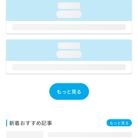
ご了
ら
み
loading...
承く
は
ださ
loading...
こ
無
い。
ち
料
ら
情
報
拡
掲
loading...
充
載
の
情
loading...
お
報
申
の
し
修
込
正
み
は
は
もっと見る
こ
こ
ち
ち
ら
ら
そ
新着おすすめ記事
もっと見る
の
他
の