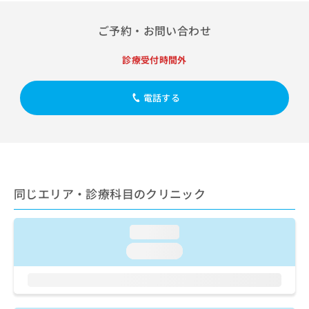
出
稿
クリ
資
稿
ニッ
の
料
ご予約・お問い合わせ
クナ
の
お
の
ビサ
お
問
ご
イト
問
診療受付時間外
い
請
への
い
合
お問
求
合
合せ
わ
は
電話する
フォ
わ
せ
こ
ーム
せ
は
ち
とな
は
こ
ら
りま
こ
ち
す。
ち
ら
クリ
無
ら
ニッ
料
クの
資
同じエリア・診療科目のクリニック
情
予
料
報
約・
の
症状
拡
のご
ご
loading...
充
相談
請
の
loading...
など
求
お
はで
は
申
きま
こ
せん
し
ので
ち
込