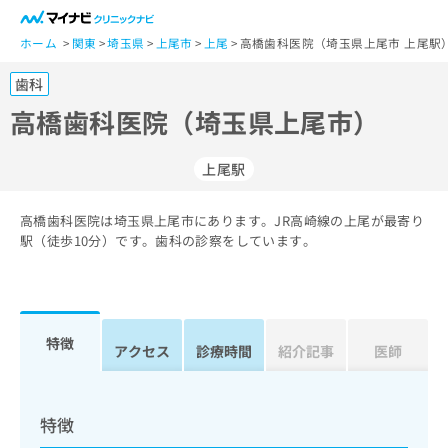
一
般
ホーム
関東
埼玉県
上尾市
上尾
高橋歯科医院（埼玉県上尾市 上尾駅
ユ
歯科
ー
ザ
高橋歯科医院（埼玉県上尾市）
ー
の
上尾駅
方
は
こ
高橋歯科医院は埼玉県上尾市にあります。JR高崎線の上尾が最寄り
駅（徒歩10分）です。歯科の診察をしています。
ち
ら
医
マ
療
イ
特徴
アクセス
診療時間
紹介記事
医師
関
ナ
係
ビ
者
ク
の
リ
特徴
方
ニ