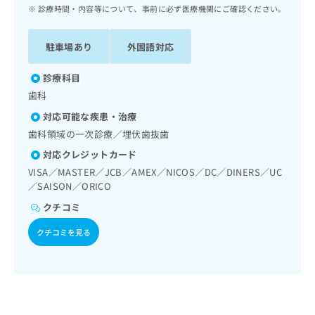
ッ
は
診療時間・内容等について、事前に必ず医療機関にご確認ください。
ク
こ
ナ
ち
駐車場あり
外国語対応
ビ
ら
に
関
診療科目
広
す
広
歯科
告
る
告
代
対応可能な疾患・治療
お
出
理
問
歯科領域の一次診療／埋伏歯抜歯
稿
店
い
の
対応クレジットカード
合
の
お
VISA／MASTER／JCB／AMEX／NICOS／DC／DINERS／UC
わ
方
問
／SAISON／ORICO
せ
い
は
は
合
クチコミ
こ
こ
わ
ち
ち
クチコミを見る
せ
ら
ら
は
こ
こち
ち
広
らは
広
ら
告
マイ
告
出
ナビ