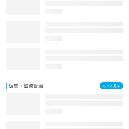
お
問
loading...
い
合
わ
せ
は
loading...
こ
ち
ら
loading...
編集・監修記事
もっと見る
loading...