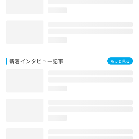
loading...
loading...
新着インタビュー記事
もっと見る
loading...
loading...