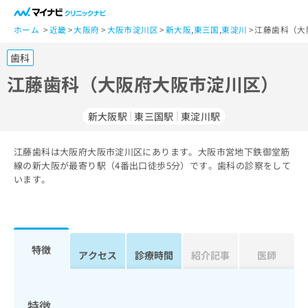
一
般
ホーム
近畿
大阪府
大阪市淀川区
新大阪
,
東三国
,
東淀川
江藤歯科（大
ユ
歯科
ー
ザ
江藤歯科（大阪府大阪市淀川区）
ー
の
新大阪駅
東三国駅
東淀川駅
方
は
こ
江藤歯科は大阪府大阪市淀川区にあります。大阪市営地下鉄御堂筋
線の新大阪が最寄り駅（4番出口徒歩5分）です。歯科の診察をして
ち
います。
ら
医
マ
療
イ
関
ナ
特徴
アクセス
診療時間
紹介記事
医師
係
ビ
者
ク
の
リ
方
ニ
特徴