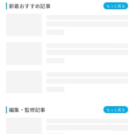
お
新着おすすめ記事
もっと見る
問
い
合
わ
loading...
せ
は
こ
ち
ら
loading...
loading...
編集・監修記事
もっと見る