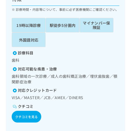
ッ
は
ク
診療時間・内容等について、事前に必ず医療機関にご確認ください。
こ
ナ
ち
ビ
ら
マイナンバー保
19時以降診療
駅徒歩5分圏内
に
険証
関
広
す
広
外国語対応
告
る
告
代
お
出
診療科目
理
問
稿
歯科
店
い
の
合
の
お
対応可能な疾患・治療
わ
方
問
歯科領域の一次診療／成人の歯科矯正治療／埋伏歯抜歯／顎
せ
い
は
関節症治療
は
合
こ
対応クレジットカード
こ
わ
ち
ち
せ
VISA／MASTER／JCB／AMEX／DINERS
ら
ら
は
クチコミ
こ
こち
ち
広
クチコミを見る
らは
広
ら
告
マイ
告
出
ナビ