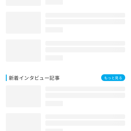
loading...
loading...
loading...
新着インタビュー記事
もっと見る
loading...