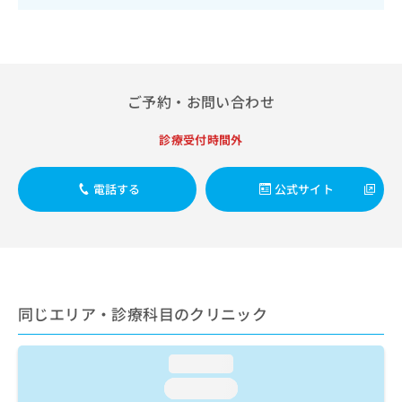
出
稿
クリ
資
稿
ニッ
の
料
クナ
の
お
の
ビサ
お
問
ご
イト
問
い
請
への
い
合
お問
ご予約・お問い合わせ
求
合
合せ
わ
は
フォ
わ
せ
こ
診療受付時間外
ーム
せ
は
ち
とな
は
こ
ら
りま
こ
ち
電話する
公式サイト
す。
ち
ら
クリ
無
ら
ニッ
料
クの
資
情
予
料
報
約・
の
症状
拡
のご
ご
充
同じエリア・診療科目のクリニック
相談
請
の
など
求
お
はで
は
申
きま
loading...
こ
せん
し
loading...
ので
ち
込