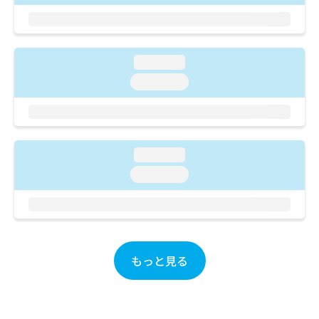
ご了
ら
み
承く
は
ださ
こ
無
い。
ち
料
loading...
ら
情
報
loading...
拡
掲
充
載
の
情
お
報
申
の
loading...
し
修
loading...
込
正
み
は
は
こ
こ
ち
ち
ら
ら
もっと見る
そ
の
他
の