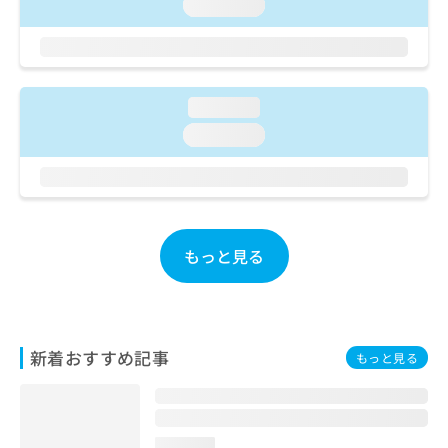
ご了
loading...
ら
み
承く
は
ださ
こ
無
い。
ち
料
ら
情
loading...
報
拡
loading...
掲
充
載
の
情
お
報
申
の
し
修
込
もっと見る
正
み
は
は
こ
こ
ち
ち
ら
ら
新着おすすめ記事
もっと見る
そ
の
他
の
loading...