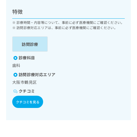
ッ
は
ク
こ
特徴
ナ
ち
ビ
診療時間・内容等について、事前に必ず医療機関にご確認ください。
ら
に
訪問診療対応エリアは、事前に必ず医療機関にご確認ください。
関
広
す
広
告
訪問診療
る
告
代
お
出
理
診療科目
問
稿
店
い
の
歯科
合
の
お
訪問診療対応エリア
わ
方
問
大阪市鶴見区
せ
い
は
は
合
こ
クチコミ
こ
わ
ち
ち
せ
クチコミを見る
ら
ら
は
こ
こち
ち
広
らは
広
ら
告
マイ
告
出
ナビ