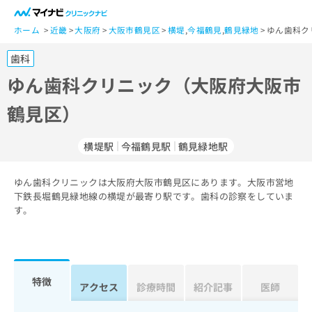
一
般
ホーム
近畿
大阪府
大阪市鶴見区
横堤
,
今福鶴見
,
鶴見緑地
ゆん歯科ク
ユ
歯科
ー
ザ
ゆん歯科クリニック（大阪府大阪市
ー
鶴見区）
の
方
は
横堤駅
今福鶴見駅
鶴見緑地駅
こ
ち
ゆん歯科クリニックは大阪府大阪市鶴見区にあります。大阪市営地
ら
下鉄長堀鶴見緑地線の横堤が最寄り駅です。歯科の診察をしていま
す。
医
マ
療
イ
関
ナ
係
ビ
者
ク
特徴
アクセス
診療時間
紹介記事
医師
の
リ
方
ニ