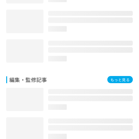
お
問
い
合
わ
loading...
せ
は
こ
ち
loading...
ら
編集・監修記事
もっと見る
loading...
loading...