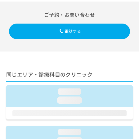
出
稿
クリ
資
稿
ニッ
の
料
クナ
ご予約・お問い合わせ
の
お
の
ビサ
お
問
ご
イト
問
い
請
への
電話する
い
合
お問
求
合
合せ
わ
は
フォ
わ
せ
こ
ーム
せ
は
ち
とな
は
こ
ら
りま
こ
ち
す。
ち
ら
クリ
同じエリア・診療科目のクリニック
無
ら
ニッ
料
クの
資
情
予
料
loading...
報
約・
の
症状
拡
loading...
のご
ご
充
相談
請
の
など
求
お
はで
は
申
きま
こ
せん
し
loading...
ので
ち
込