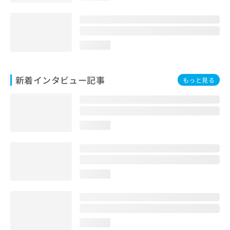
loading...
新着インタビュー記事
もっと見る
loading...
loading...
loading...