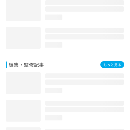
お
問
い
loading...
合
わ
せ
は
こ
loading...
ち
ら
編集・監修記事
もっと見る
loading...
loading...