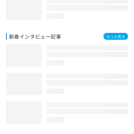
loading...
新着インタビュー記事
もっと見る
loading...
loading...
loading...