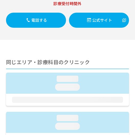
出
稿
クリ
資
診療受付時間外
稿
ニッ
の
料
クナ
の
お
の
ビサ
お
電話する
公式サイト
問
ご
イト
問
い
請
への
い
合
お問
求
合
合せ
わ
は
フォ
わ
せ
こ
ーム
せ
は
ち
とな
は
こ
ら
りま
同じエリア・診療科目のクリニック
こ
ち
す。
ち
ら
クリ
無
ら
ニッ
料
loading...
クの
資
情
予
loading...
料
報
約・
の
症状
拡
のご
ご
充
相談
請
の
など
求
お
はで
loading...
は
申
きま
こ
せん
し
loading...
ので
ち
込