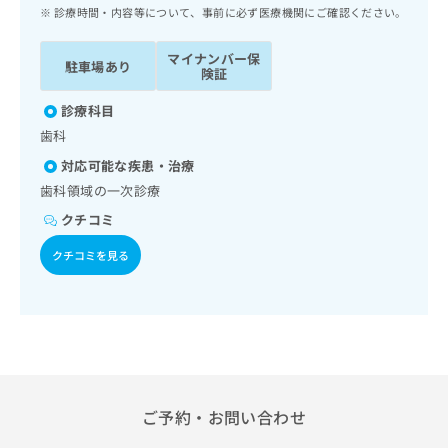
ッ
は
診療時間・内容等について、事前に必ず医療機関にご確認ください。
ク
こ
ナ
ち
マイナンバー保
駐車場あり
ビ
険証
ら
に
関
診療科目
広
す
広
歯科
告
る
告
代
対応可能な疾患・治療
お
出
理
問
歯科領域の一次診療
稿
店
い
の
クチコミ
合
の
お
わ
方
問
クチコミを見る
せ
い
は
は
合
こ
こ
わ
ち
ち
せ
ら
ら
は
こ
こち
ち
広
らは
広
ら
ご予約・お問い合わせ
告
マイ
告
出
ナビ