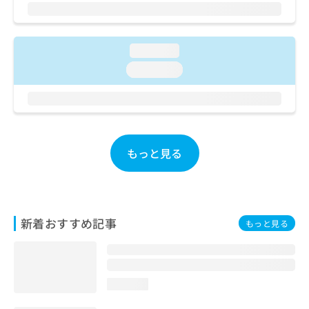
ご了
ら
み
承く
は
ださ
こ
無
い。
ち
料
loading...
ら
情
loading...
報
拡
掲
充
載
の
情
お
報
申
の
もっと見る
し
修
込
正
み
は
は
こ
こ
ち
新着おすすめ記事
もっと見る
ち
ら
ら
そ
の
loading...
他
の