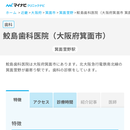
一
般
ホーム
近畿
大阪府
箕面市
箕面萱野
鮫島歯科医院（大阪府箕面市 箕
ユ
歯科
ー
ザ
鮫島歯科医院（大阪府箕面市）
ー
の
箕面萱野駅
方
は
こ
鮫島歯科医院は大阪府箕面市にあります。北大阪急行電鉄南北線の
箕面萱野が最寄り駅です。歯科の診察をしています。
ち
ら
医
マ
療
イ
特徴
アクセス
診療時間
紹介記事
医師
関
ナ
係
ビ
者
ク
の
リ
特徴
方
ニ