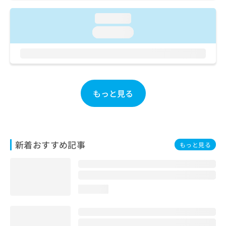
ご了
ら
み
承く
は
loading...
ださ
こ
無
い。
loading...
ち
料
ら
情
報
拡
掲
充
載
の
情
もっと見る
お
報
申
の
し
修
込
正
み
は
新着おすすめ記事
もっと見る
は
こ
こ
ち
ち
ら
ら
loading...
そ
の
他
の