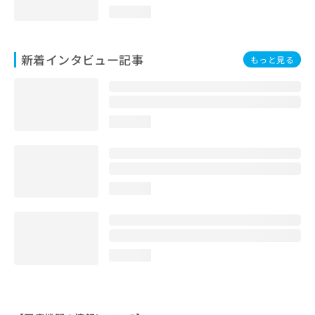
loading...
新着インタビュー記事
もっと見る
loading...
loading...
loading...