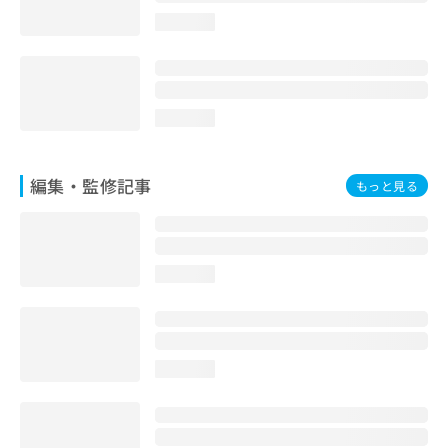
お
loading...
問
い
合
わ
せ
loading...
は
こ
ち
編集・監修記事
もっと見る
ら
loading...
loading...