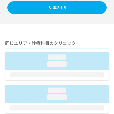
出
稿
クリ
資
稿
ニッ
の
電話する
料
クナ
の
お
の
ビサ
お
問
ご
イト
問
い
請
への
い
合
お問
求
合
合せ
わ
は
フォ
わ
せ
こ
ーム
せ
同じエリア・診療科目のクリニック
は
ち
とな
は
こ
ら
りま
こ
ち
す。
loading...
ち
ら
クリ
無
ら
ニッ
loading...
料
クの
資
情
予
料
報
約・
の
症状
拡
のご
ご
充
相談
loading...
請
の
など
求
お
loading...
はで
は
申
きま
こ
せん
し
ので
ち
込