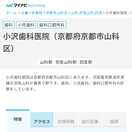
一
般
ホーム
近畿
京都府
京都市山科区
山科
,
京阪山科
,
四宮
小沢歯科医院（
ユ
歯科
小児歯科
歯科口腔外科
ー
ザ
小沢歯科医院（京都府京都市山科
ー
区）
の
方
は
山科駅
京阪山科駅
四宮駅
こ
ち
小沢歯科医院は京都府京都市山科区にあります。京阪電気鉄道京津
ら
線の京阪山科が最寄り駅です。歯科／小児歯科／歯科口腔外科の診
察をしています。
医
マ
療
イ
関
ナ
係
ビ
者
ク
特徴
アクセス
診療時間
紹介記事
医師
の
リ
方
ニ