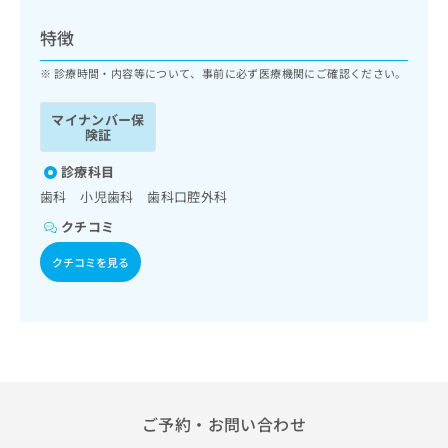
ッ
は
ク
こ
特徴
ナ
ち
ビ
診療時間・内容等について、事前に必ず医療機関にご確認ください。
ら
に
関
マイナンバー保
広
す
広
険証
告
る
告
代
お
診療科目
出
理
問
稿
歯科 小児歯科 歯科口腔外科
店
い
の
クチコミ
合
の
お
わ
方
問
クチコミを見る
せ
い
は
は
合
こ
こ
わ
ち
ち
せ
ら
ら
は
こ
こち
ち
広
らは
広
ら
告
ご予約・お問い合わせ
マイ
告
出
ナビ