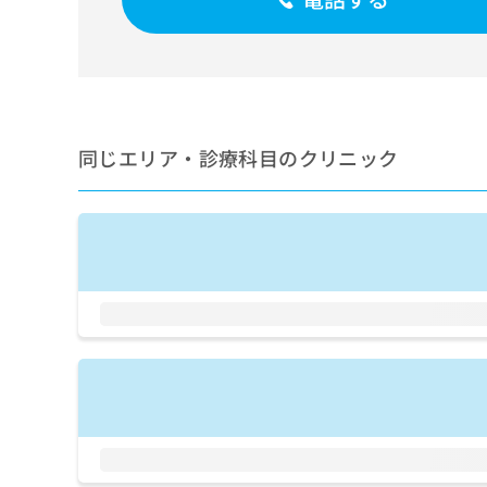
せ
こち
ち
らは
は
マイ
こ
ら
ナビ
ち
クリ
ら
ニッ
クナ
広
ビサ
広
資
イト
同じエリア・診療科目のクリニック
告
告
への
料
出
出
お問
の
稿
合せ
稿
ご
の
フォ
の
請
お
ーム
お
求
問
とな
問
りま
は
い
い
す。
こ
合
合
クリ
ち
わ
ニッ
わ
ら
せ
クの
せ
は
予
は
約・
こ
こ
無
症状
ち
ち
のご
料
ら
相談
ら
情
など
報
はで