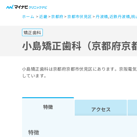
一
ホーム
近畿
京都府
京都市伏見区
丹波橋
,
近鉄丹波橋
,
桃
般
ユ
矯正歯科
ー
ザ
小島矯正歯科（京都府京
ー
の
方
小島矯正歯科は京都府京都市伏見区にあります。京阪電気
は
しています。
こ
ち
ら
特徴
アクセス
医
マ
療
イ
ナ
関
特徴
ビ