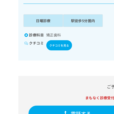
係
ク
者
リ
の
ニ
ッ
方
日曜診療
駅徒歩5分圏内
ク
は
ナ
こ
ビ
診療科目
矯正歯科
ち
に
クチコミ
関
ら
クチコミを見る
す
る
お
広
広
問
告
告
い
出
代
合
稿
わ
理
の
せ
ご
店
お
は
の
問
こ
まもなく診療受
い
方
ち
合
ら
は
わ
電話する
こ