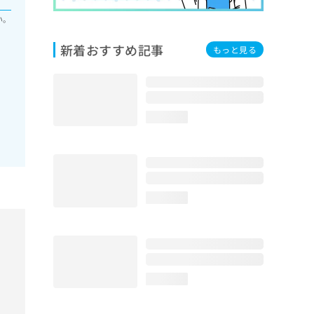
い。
新着おすすめ記事
もっと見る
loading...
loading...
loading...