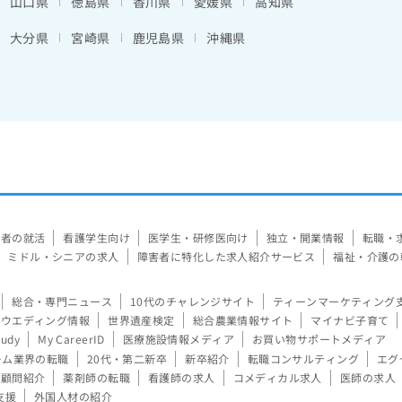
山口県
徳島県
香川県
愛媛県
高知県
大分県
宮崎県
鹿児島県
沖縄県
験者の就活
看護学生向け
医学生・研修医向け
独立・開業情報
転職・
ミドル・シニアの求人
障害者に特化した求人紹介サービス
福祉・介護の
総合・専門ニュース
10代のチャレンジサイト
ティーンマーケティング
ウエディング情報
世界遺産検定
総合農業情報サイト
マイナビ子育て
tudy
My CareerID
医療施設情報メディア
お買い物サポートメディア
ーム業界の転職
20代・第二新卒
新卒紹介
転職コンサルティング
エグ
顧問紹介
薬剤師の転職
看護師の求人
コメディカル求人
医師の求人
支援
外国人材の紹介