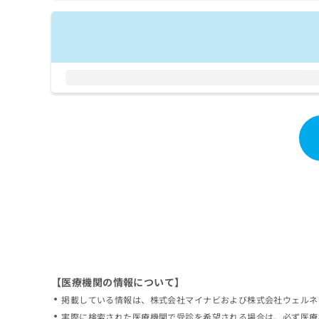
拡
資
きま
充
料
せん
の
ので
の
ご了
お
ご
承く
申
請
ださ
し
求
い。
込
は
み
こ
は
ち
こ
ら
ち
ら
無
料
掲
情
載
報
情
拡
報
充
の
の
修
お
【医療機関の情報について】
正
申
掲載している情報は、株式会社マイナビおよび株式会社ウェルネ
は
し
こ
実際に検索された医療機関で受診を希望される場合は、必ず医療
込