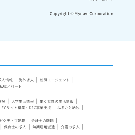
Copyright © Mynavi Corporation
求人情報
海外求人
転職エージェント
転職／パート
支援
大学生活情報
働く女性の生活情報
ECサイト構築・D2C事業支援
ふるさと納税
ゼクティブ転職
会計士の転職
保育士の求人
無期雇用派遣
介護の求人