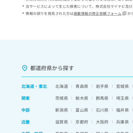
ち
み
当サービスによって生じた損害について、株式会社マイナビ及び
ら
は
情報の誤りを発見された方は
掲載情報の修正依頼フォーム
か
こ
ち
そ
ら
の
他
の
お
問
い
都道府県から探す
合
わ
せ
北海道
・
東北
北海道
青森県
岩手県
宮城県
は
こ
関東
茨城県
栃木県
群馬県
埼玉県
ち
ら
中部
新潟県
富山県
石川県
福井県
近畿
滋賀県
京都府
大阪府
兵庫県