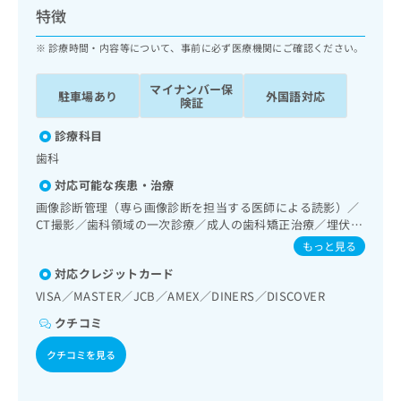
ッ
は
特徴
ク
こ
ナ
診療時間・内容等について、事前に必ず医療機関にご確認ください。
ち
ビ
ら
に
マイナンバー保
駐車場あり
外国語対応
関
険証
広
す
広
告
る
診療科目
告
代
お
出
歯科
理
問
稿
対応可能な疾患・治療
店
い
の
合
の
画像診断管理（専ら画像診断を担当する医師による読影）／
お
わ
CT撮影／歯科領域の一次診療／成人の歯科矯正治療／埋伏歯
方
問
抜歯／顎関節症治療／口唇、舌若しくは口腔粘膜の炎症、外
せ
い
は
もっと見る
傷又は腫瘍の治療
は
合
こ
対応クレジットカード
こ
わ
ち
ち
VISA／MASTER／JCB／AMEX／DINERS／DISCOVER
せ
ら
ら
は
クチコミ
こ
こち
ち
広
クチコミを見る
らは
広
ら
告
マイ
告
出
ナビ