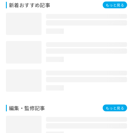
お
新着おすすめ記事
もっと見る
問
い
合
わ
loading...
せ
は
こ
ち
ら
loading...
loading...
編集・監修記事
もっと見る