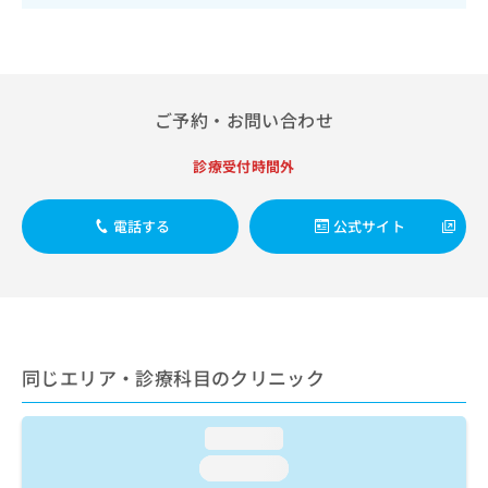
出
稿
クリ
資
稿
ニッ
の
料
クナ
の
お
の
ビサ
お
問
ご
イト
問
い
請
への
い
ご予約・お問い合わせ
合
お問
求
合
合せ
わ
は
フォ
わ
せ
こ
診療受付時間外
ーム
せ
は
ち
とな
は
こ
ら
りま
こ
電話する
公式サイト
ち
す。
ち
ら
クリ
無
ら
ニッ
料
クの
資
情
予
料
報
約・
の
症状
拡
のご
ご
充
同じエリア・診療科目のクリニック
相談
請
の
など
求
お
はで
は
申
きま
loading...
こ
せん
し
loading...
ので
ち
込