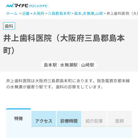
一
般
ホーム
近畿
大阪府
三島郡島本町
島本
,
水無瀬
,
山崎
井上歯科医院（大
ユ
歯科
ー
ザ
井上歯科医院（大阪府三島郡島本
ー
町）
の
方
は
島本駅
水無瀬駅
山崎駅
こ
ち
井上歯科医院は大阪府三島郡島本町にあります。阪急電鉄京都本線
ら
の水無瀬が最寄り駅です。歯科の診察をしています。
医
マ
療
イ
関
ナ
係
ビ
特徴
アクセス
診療時間
紹介記事
医師
者
ク
の
リ
方
ニ