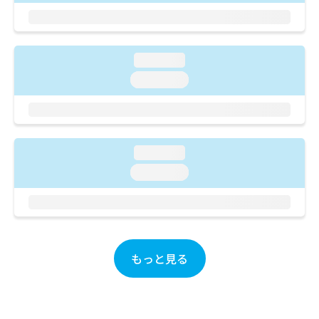
ご了
ら
み
承く
は
ださ
こ
無
い。
ち
料
loading...
ら
情
loading...
報
拡
掲
充
載
の
情
お
報
申
loading...
の
し
修
loading...
込
正
み
は
は
こ
こ
ち
ち
ら
ら
もっと見る
そ
の
他
の