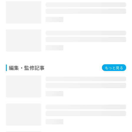
お
問
い
loading...
合
わ
せ
は
こ
loading...
ち
ら
編集・監修記事
もっと見る
loading...
loading...