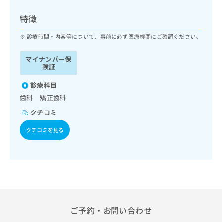
ッ
は
ク
こ
特徴
ナ
ち
ビ
診療時間・内容等について、事前に必ず医療機関にご確認ください。
ら
に
関
マイナンバー保
広
す
広
険証
告
る
告
代
お
診療科目
出
理
問
稿
歯科 矯正歯科
店
い
の
クチコミ
合
の
お
わ
方
問
クチコミを見る
せ
い
は
は
合
こ
こ
わ
ち
ち
せ
ら
ら
は
こ
こち
ち
広
らは
広
ら
告
ご予約・お問い合わせ
マイ
告
出
ナビ