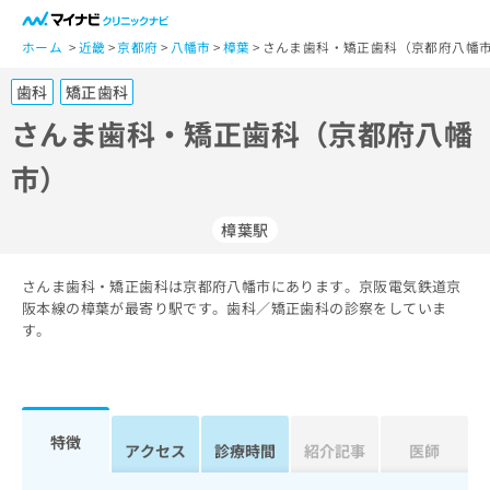
一
般
ホーム
近畿
京都府
八幡市
樟葉
さんま歯科・矯正歯科（京都府八幡市
ユ
歯科
矯正歯科
ー
ザ
さんま歯科・矯正歯科（京都府八幡
ー
市）
の
方
は
樟葉駅
こ
ち
さんま歯科・矯正歯科は京都府八幡市にあります。京阪電気鉄道京
ら
阪本線の樟葉が最寄り駅です。歯科／矯正歯科の診察をしていま
す。
医
マ
療
イ
関
ナ
係
ビ
者
ク
特徴
アクセス
診療時間
紹介記事
医師
の
リ
方
ニ