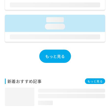
ご了
ら
み
承く
は
ださ
こ
無
い。
ち
料
loading...
ら
情
loading...
報
拡
掲
充
載
の
情
お
報
申
の
もっと見る
し
修
込
正
み
は
は
こ
こ
ち
新着おすすめ記事
もっと見る
ち
ら
ら
そ
の
loading...
他
の