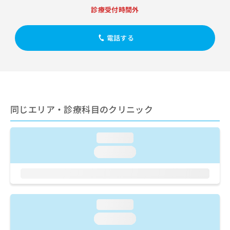
出
稿
クリ
資
診療受付時間外
稿
ニッ
の
料
クナ
の
お
の
ビサ
お
問
ご
電話する
イト
問
い
請
への
い
合
お問
求
合
合せ
わ
は
フォ
わ
せ
こ
ーム
せ
は
ち
とな
は
こ
ら
りま
こ
ち
同じエリア・診療科目のクリニック
す。
ち
ら
クリ
無
ら
ニッ
料
クの
loading...
資
情
予
料
loading...
報
約・
の
症状
拡
のご
ご
充
相談
請
の
など
求
お
はで
は
申
loading...
きま
こ
せん
し
loading...
ので
ち
込