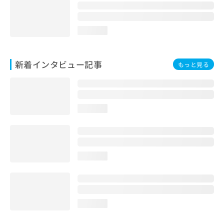
loading...
新着インタビュー記事
もっと見る
loading...
loading...
loading...