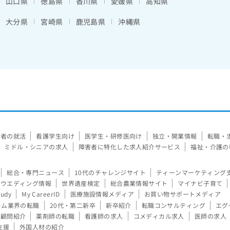
山口県
徳島県
香川県
愛媛県
高知県
大分県
宮崎県
鹿児島県
沖縄県
験者の就活
看護学生向け
医学生・研修医向け
独立・開業情報
転職・
ミドル・シニアの求人
障害者に特化した求人紹介サービス
福祉・介護の
総合・専門ニュース
10代のチャレンジサイト
ティーンマーケティング
ウエディング情報
世界遺産検定
総合農業情報サイト
マイナビ子育て
tudy
My CareerID
医療施設情報メディア
お買い物サポートメディア
ーム業界の転職
20代・第二新卒
新卒紹介
転職コンサルティング
エグ
顧問紹介
薬剤師の転職
看護師の求人
コメディカル求人
医師の求人
支援
外国人材の紹介