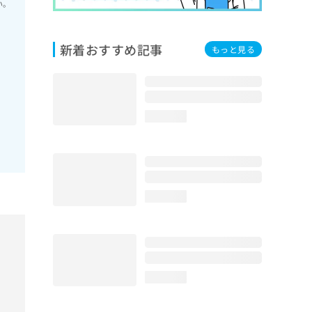
い。
新着おすすめ記事
もっと見る
loading...
loading...
loading...