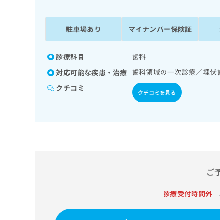
係
ク
者
リ
の
ニ
駐車場あり
マイナンバー保険証
ッ
方
ク
は
ナ
診療科目
歯科
こ
ビ
歯科領域の一次診療／埋伏
対応可能な疾患・治療
ち
に
関
ら
クチコミ
クチコミを見る
す
る
お
広
広
問
告
告
い
出
代
合
稿
わ
理
の
せ
店
ご
お
は
の
問
こ
い
診療受付時間外
方
ち
合
ら
は
わ
こ