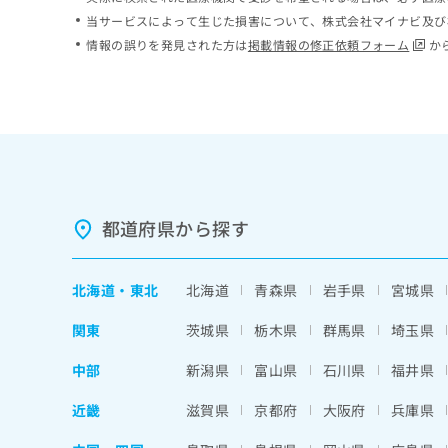
ち
み
当サービスによって生じた損害について、株式会社マイナビ及び
ら
は
情報の誤りを発見された方は
掲載情報の修正依頼フォーム
か
こ
ち
そ
ら
の
他
の
お
問
い
都道府県から探す
合
わ
せ
北海道
・
東北
北海道
青森県
岩手県
宮城県
は
こ
関東
茨城県
栃木県
群馬県
埼玉県
ち
ら
中部
新潟県
富山県
石川県
福井県
近畿
滋賀県
京都府
大阪府
兵庫県