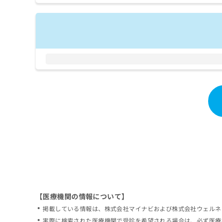
拡
資
きま
充
料
せん
の
ので
の
ご了
お
ご
承く
申
請
ださ
し
求
い。
込
は
み
こ
は
ち
こ
ら
ち
ら
無
料
掲
情
載
報
情
拡
報
充
の
の
修
お
【医療機関の情報について】
正
申
掲載している情報は、株式会社マイナビおよび株式会社ウェルネ
は
し
こ
実際に検索された医療機関で受診を希望される場合は、必ず医療
込