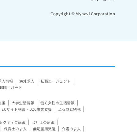
Copyright © Mynavi Corporation
求人情報
海外求人
転職エージェント
転職／パート
支援
大学生活情報
働く女性の生活情報
ECサイト構築・D2C事業支援
ふるさと納税
ゼクティブ転職
会計士の転職
保育士の求人
無期雇用派遣
介護の求人