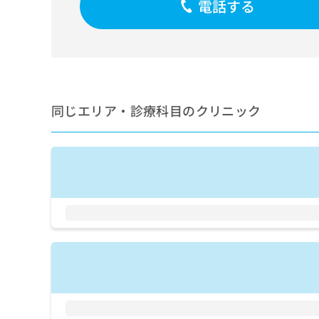
電話する
せ
こち
ち
らは
は
マイ
こ
ら
ナビ
ち
クリ
ら
ニッ
クナ
広
ビサ
広
資
イト
告
同じエリア・診療科目のクリニック
告
への
料
出
出
お問
の
稿
合せ
稿
ご
の
フォ
の
請
お
ーム
お
求
問
とな
問
りま
は
い
い
す。
こ
合
合
クリ
ち
わ
ニッ
わ
ら
せ
クの
せ
は
予
は
約・
こ
こ
無
症状
ち
ち
のご
料
ら
相談
ら
情
など
報
はで