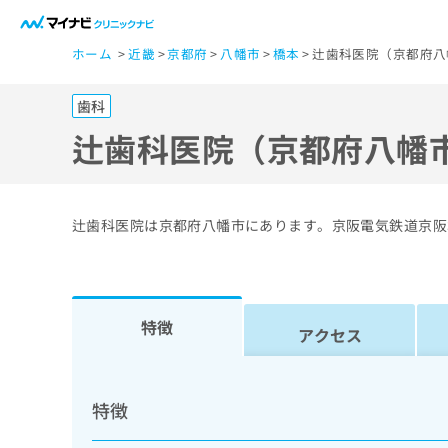
一
ホーム
近畿
京都府
八幡市
橋本
辻歯科医院（京都府八
般
ユ
歯科
ー
ザ
辻歯科医院（京都府八幡
ー
の
方
辻歯科医院は京都府八幡市にあります。京阪電気鉄道京阪
は
こ
ち
ら
特徴
アクセス
医
マ
療
イ
特徴
ナ
関
ビ