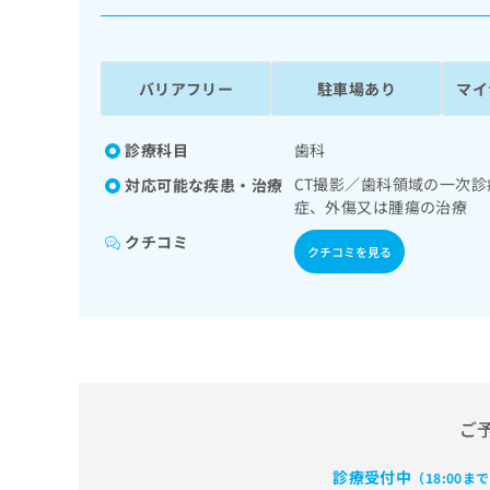
係
ク
者
リ
の
ニ
ッ
方
バリアフリー
駐車場あり
マイ
ク
は
ナ
こ
ビ
診療科目
歯科
ち
に
CT撮影／歯科領域の一次
対応可能な疾患・治療
関
ら
症、外傷又は腫瘍の治療
す
る
クチコミ
クチコミを見る
お
広
広
問
告
告
い
出
代
合
稿
わ
理
の
せ
店
お
は
の
問
こ
ご
い
方
ち
合
ら
は
わ
診療受付中
（18:00ま
こ