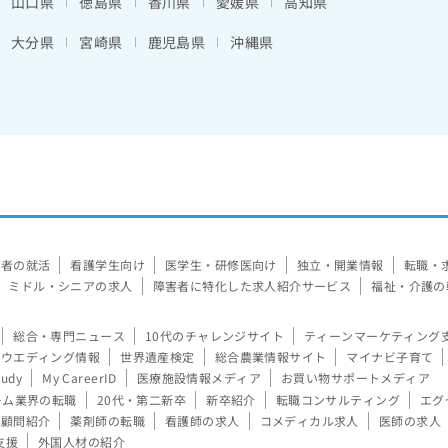
山口県
徳島県
香川県
愛媛県
高知県
大分県
宮崎県
鹿児島県
沖縄県
験者の就活
看護学生向け
医学生・研修医向け
独立・開業情報
転職・
ミドル・シニアの求人
障害者に特化した求人紹介サービス
福祉・介護の
総合・専門ニュース
10代のチャレンジサイト
ティーンマーケティング
ウエディング情報
世界遺産検定
総合農業情報サイト
マイナビ子育て
tudy
My CareerID
医療施設情報メディア
お買い物サポートメディア
ーム業界の転職
20代・第二新卒
新卒紹介
転職コンサルティング
エグ
顧問紹介
薬剤師の転職
看護師の求人
コメディカル求人
医師の求人
支援
外国人材の紹介