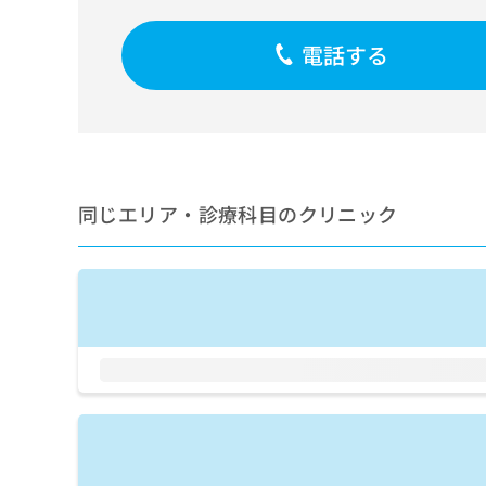
せ
こち
ち
らは
は
マイ
こ
電話する
ら
ナビ
ち
クリ
ら
ニッ
クナ
広
ビサ
広
資
イト
告
告
への
料
出
出
お問
の
稿
合せ
稿
同じエリア・診療科目のクリニック
ご
の
フォ
の
請
お
ーム
お
求
問
とな
問
りま
は
い
い
す。
こ
合
合
クリ
ち
わ
ニッ
わ
ら
せ
クの
せ
は
予
は
約・
こ
こ
無
症状
ち
ち
のご
料
ら
相談
ら
情
など
報
はで