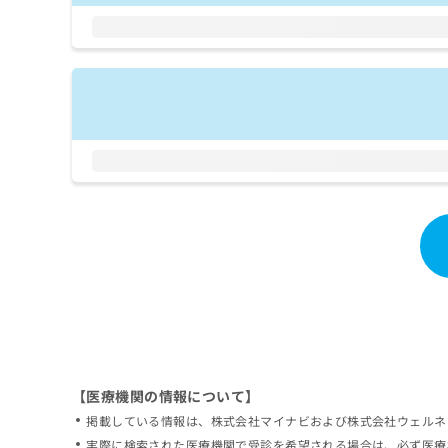
拡
資
きま
充
料
せん
の
ので
の
ご了
お
ご
承く
申
請
ださ
し
求
い。
込
は
み
こ
は
ち
こ
ら
ち
ら
無
料
掲
情
載
報
情
拡
報
充
の
の
修
お
【医療機関の情報について】
正
申
掲載している情報は、株式会社マイナビおよび株式会社ウェルネ
は
し
こ
実際に検索された医療機関で受診を希望される場合は、必ず医療
込