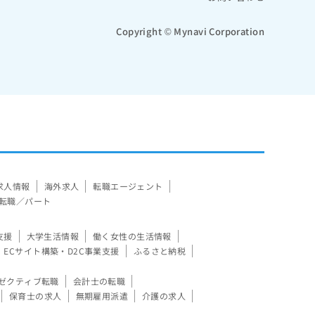
Copyright © Mynavi Corporation
求人情報
海外求人
転職エージェント
転職／パート
支援
大学生活情報
働く女性の生活情報
ECサイト構築・D2C事業支援
ふるさと納税
ゼクティブ転職
会計士の転職
保育士の求人
無期雇用派遣
介護の求人