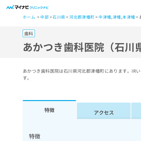
一
ホーム
中部
石川県
河北郡津幡町
中津幡
,
津幡
,
本津幡
般
ユ
歯科
ー
ザ
あかつき歯科医院（石川
ー
の
方
あかつき歯科医院は石川県河北郡津幡町にあります。IR
は
す。
こ
ち
ら
特徴
アクセス
医
マ
療
イ
ナ
関
特徴
ビ