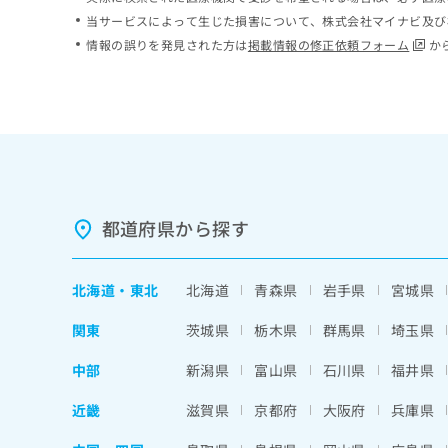
ち
み
当サービスによって生じた損害について、株式会社マイナビ及び
ら
は
情報の誤りを発見された方は
掲載情報の修正依頼フォーム
か
こ
ち
そ
ら
の
他
の
お
問
い
都道府県から探す
合
わ
せ
北海道
・
東北
北海道
青森県
岩手県
宮城県
は
こ
関東
茨城県
栃木県
群馬県
埼玉県
ち
ら
中部
新潟県
富山県
石川県
福井県
近畿
滋賀県
京都府
大阪府
兵庫県