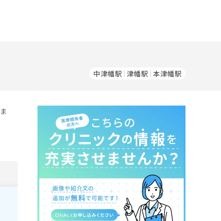
中津幡駅
津幡駅
本津幡駅
いま