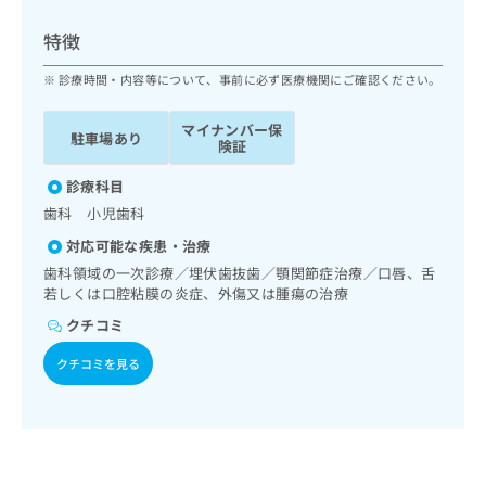
ッ
は
ク
こ
特徴
ナ
ち
ビ
診療時間・内容等について、事前に必ず医療機関にご確認ください。
ら
に
関
マイナンバー保
広
駐車場あり
す
広
険証
告
る
告
代
お
診療科目
出
理
問
稿
歯科 小児歯科
店
い
の
対応可能な疾患・治療
合
の
お
わ
歯科領域の一次診療／埋伏歯抜歯／顎関節症治療／口唇、舌
方
問
せ
若しくは口腔粘膜の炎症、外傷又は腫瘍の治療
い
は
は
合
こ
クチコミ
こ
わ
ち
ち
せ
クチコミを見る
ら
ら
は
こ
こち
ち
広
らは
広
ら
告
マイ
告
出
ナビ