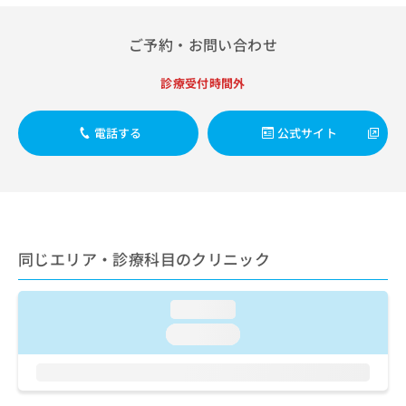
出
稿
クリ
資
稿
ニッ
の
料
クナ
の
ご予約・お問い合わせ
お
の
ビサ
お
問
ご
イト
問
い
請
診療受付時間外
への
い
合
お問
求
合
合せ
わ
は
フォ
わ
電話する
公式サイト
せ
こ
ーム
せ
は
ち
とな
は
こ
ら
りま
こ
ち
す。
ち
ら
クリ
無
ら
ニッ
料
クの
資
情
予
同じエリア・診療科目のクリニック
料
報
約・
の
症状
拡
のご
ご
充
loading...
相談
請
の
など
loading...
求
お
はで
は
申
きま
こ
せん
し
ので
ち
込