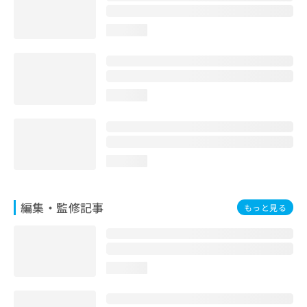
お
問
loading...
い
合
わ
せ
は
loading...
こ
ち
ら
loading...
編集・監修記事
もっと見る
loading...