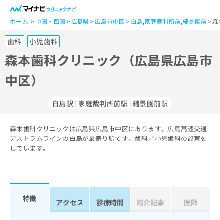
一
般
ホーム
中国・四国
広島県
広島市中区
白島
,
家庭裁判所前
,
縮景園前
森
ユ
歯科
小児歯科
ー
ザ
森本歯科クリニック（広島県広島市
ー
中区）
の
方
は
白島駅
家庭裁判所前駅
縮景園前駅
こ
ち
森本歯科クリニックは広島県広島市中区にあります。広島高速交通
ら
アストラムラインの白島が最寄り駅です。歯科／小児歯科の診察を
しています。
医
マ
療
イ
関
ナ
係
ビ
者
ク
特徴
アクセス
診療時間
紹介記事
医師
の
リ
方
ニ