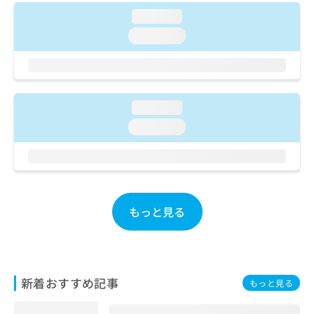
ご了
ら
み
承く
loading...
は
ださ
こ
loading...
無
い。
ち
料
ら
情
報
拡
掲
充
loading...
載
の
情
loading...
お
報
申
の
し
修
込
正
み
は
は
こ
もっと見る
こ
ち
ち
ら
ら
そ
新着おすすめ記事
の
もっと見る
他
の