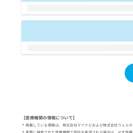
拡
資
きま
充
料
せん
の
ので
の
ご了
お
ご
承く
申
請
ださ
し
求
い。
込
は
み
こ
は
ち
こ
ら
ち
ら
無
料
掲
情
載
報
情
拡
報
充
の
の
修
お
【医療機関の情報について】
正
申
掲載している情報は、株式会社マイナビおよび株式会社ウェルネ
は
し
こ
実際に検索された医療機関で受診を希望される場合は、必ず医療
込