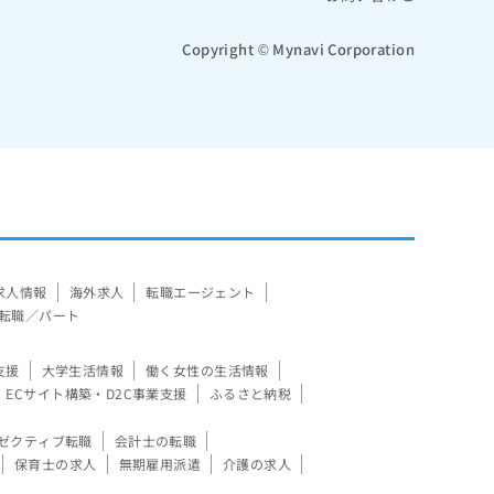
Copyright © Mynavi Corporation
求人情報
海外求人
転職エージェント
転職／パート
支援
大学生活情報
働く女性の生活情報
ECサイト構築・D2C事業支援
ふるさと納税
ゼクティブ転職
会計士の転職
保育士の求人
無期雇用派遣
介護の求人