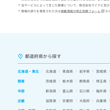
ち
み
当サービスによって生じた損害について、株式会社マイナビ及び
ら
は
情報の誤りを発見された方は
掲載情報の修正依頼フォーム
か
こ
ち
そ
ら
の
他
の
お
問
い
都道府県から探す
合
わ
せ
北海道
・
東北
北海道
青森県
岩手県
宮城県
は
こ
関東
茨城県
栃木県
群馬県
埼玉県
ち
ら
中部
新潟県
富山県
石川県
福井県
近畿
滋賀県
京都府
大阪府
兵庫県