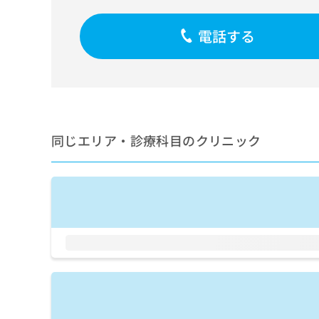
せ
こち
ち
らは
は
マイ
こ
電話する
ら
ナビ
ち
クリ
ら
ニッ
クナ
広
ビサ
広
資
イト
告
告
への
料
出
出
お問
の
稿
合せ
稿
同じエリア・診療科目のクリニック
ご
の
フォ
の
請
お
ーム
お
求
問
とな
問
りま
は
い
い
す。
こ
合
合
クリ
ち
わ
ニッ
わ
ら
せ
クの
せ
は
予
は
約・
こ
こ
無
症状
ち
ち
のご
料
ら
相談
ら
情
など
報
はで