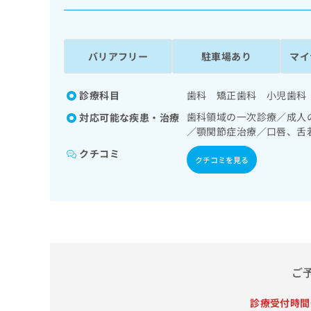
係
ク
者
リ
の
ニ
ッ
方
バリアフリー
駐車場あり
マイ
ク
は
ナ
こ
ビ
診療科目
歯科 矯正歯科 小児歯科
ち
に
歯科領域の一次診療／成人
対応可能な疾患・治療
関
ら
／顎関節症治療／口唇、舌
す
る
クチコミ
クチコミを見る
お
広
広
問
告
告
い
出
代
合
稿
わ
理
の
せ
店
お
は
の
問
こ
ご
い
方
ち
合
ら
は
わ
診療受付時間
こ