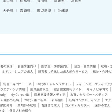
山口県
徳島県
香川県
愛媛県
高知県
大分県
宮崎県
鹿児島県
沖縄県
験者の就活
看護学生向け
医学生・研修医向け
独立・開業情報
転職・
ミドル・シニアの求人
障害者に特化した求人紹介サービス
福祉・介護の
総合・専門ニュース
10代のチャレンジサイト
ティーンマーケティング
ウエディング情報
世界遺産検定
総合農業情報サイト
マイナビ子育て
tudy
My CareerID
医療施設情報メディア
お買い物サポートメディア
ーム業界の転職
20代・第二新卒
新卒紹介
転職コンサルティング
エグ
顧問紹介
薬剤師の転職
看護師の求人
コメディカル求人
医師の求人
支援
外国人材の紹介