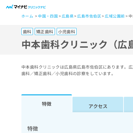
一
ホーム
中国・四国
広島県
広島市佐伯区
広域公園前
中
般
ユ
歯科
矯正歯科
小児歯科
ー
ザ
中本歯科クリニック（広
ー
の
方
中本歯科クリニックは広島県広島市佐伯区にあります。広
は
歯科／矯正歯科／小児歯科の診察をしています。
こ
ち
ら
特徴
アクセス
医
マ
療
イ
ナ
関
特徴
ビ