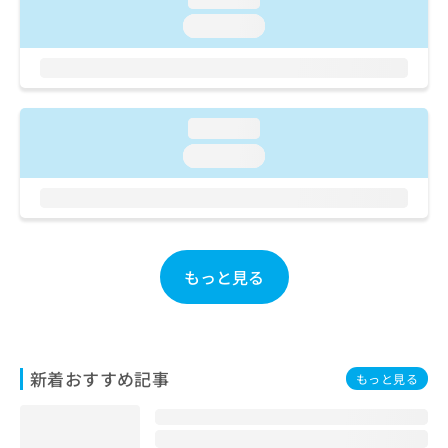
ご了
ら
み
承く
loading...
は
ださ
こ
無
い。
ち
料
ら
情
報
loading...
拡
掲
充
載
loading...
の
情
お
報
申
の
し
修
込
正
み
もっと見る
は
は
こ
こ
ち
ち
ら
ら
新着おすすめ記事
もっと見る
そ
の
他
の