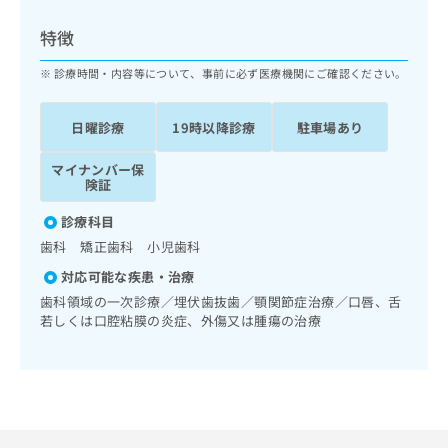
ッ
は
ク
こ
特徴
ナ
ち
ビ
診療時間・内容等について、事前に必ず医療機関にご確認ください。
ら
に
関
広
日曜診療
19時以降診療
駐車場あり
す
広
告
る
告
代
マイナンバー保
お
出
険証
理
問
稿
店
い
の
診療科目
合
の
お
歯科 矯正歯科 小児歯科
わ
方
問
せ
い
は
対応可能な疾患・治療
は
合
こ
歯科領域の一次診療／埋伏歯抜歯／顎関節症治療／口唇、舌
こ
わ
ち
若しくは口腔粘膜の炎症、外傷又は腫瘍の治療
ち
せ
ら
ら
は
こ
こち
ち
広
らは
広
ら
告
マイ
告
出
ナビ