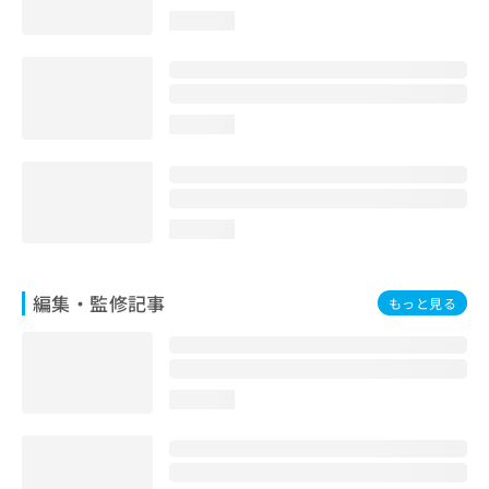
お
loading...
問
い
合
わ
せ
loading...
は
こ
ち
ら
loading...
編集・監修記事
もっと見る
loading...