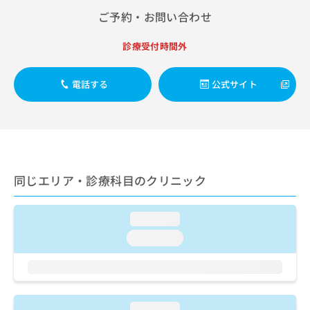
出
稿
クリ
資
ご予約・お問い合わせ
稿
ニッ
の
料
クナ
の
お
の
ビサ
お
診療受付時間外
問
ご
イト
問
い
請
への
い
合
お問
求
電話する
公式サイト
合
合せ
わ
は
フォ
わ
せ
こ
ーム
せ
は
ち
とな
は
こ
ら
りま
こ
ち
す。
ち
ら
クリ
無
ら
ニッ
同じエリア・診療科目のクリニック
料
クの
資
情
予
料
報
約・
の
症状
loading...
拡
のご
ご
充
loading...
相談
請
の
など
求
お
はで
は
申
きま
こ
せん
し
ので
ち
込
loading...