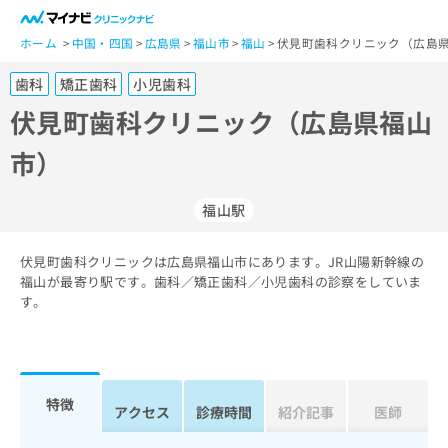
一
般
ホーム
中国・四国
広島県
福山市
福山
伏見町歯科クリニック（広島県
ユ
歯科
矯正歯科
小児歯科
ー
ザ
伏見町歯科クリニック（広島県福山
ー
市）
の
方
は
福山駅
こ
ち
伏見町歯科クリニックは広島県福山市にあります。JR山陽新幹線の
ら
福山が最寄り駅です。歯科／矯正歯科／小児歯科の診察をしていま
す。
医
マ
療
イ
関
ナ
係
ビ
者
ク
特徴
アクセス
診療時間
紹介記事
医師
の
リ
方
ニ