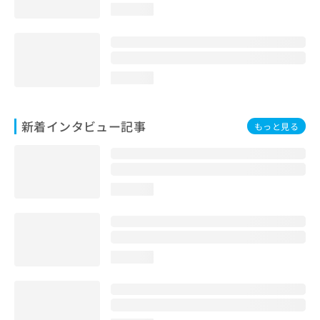
loading...
loading...
新着インタビュー記事
もっと見る
loading...
loading...