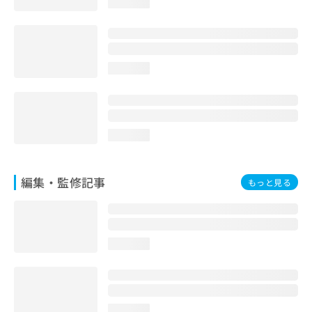
loading...
お
問
い
合
わ
loading...
せ
は
こ
ち
ら
loading...
編集・監修記事
もっと見る
loading...
loading...