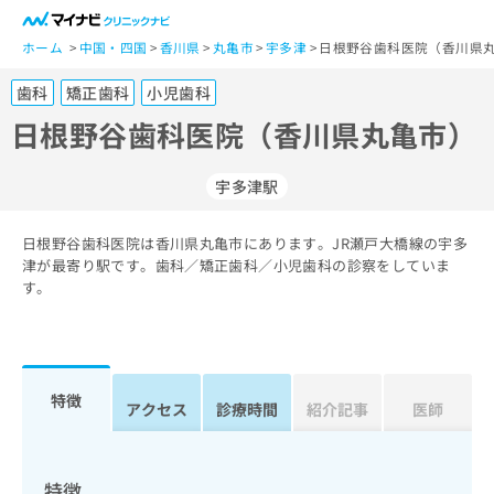
一
般
ホーム
中国・四国
香川県
丸亀市
宇多津
日根野谷歯科医院（香川県丸
ユ
歯科
矯正歯科
小児歯科
ー
ザ
日根野谷歯科医院（香川県丸亀市）
ー
の
宇多津駅
方
は
こ
日根野谷歯科医院は香川県丸亀市にあります。JR瀬戸大橋線の宇多
津が最寄り駅です。歯科／矯正歯科／小児歯科の診察をしていま
ち
す。
ら
医
マ
療
イ
関
ナ
特徴
アクセス
診療時間
紹介記事
医師
係
ビ
者
ク
の
リ
方
ニ
特徴