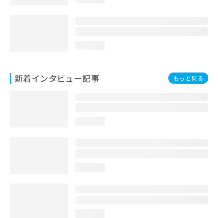
loading...
新着インタビュー記事
もっと見る
loading...
loading...
loading...