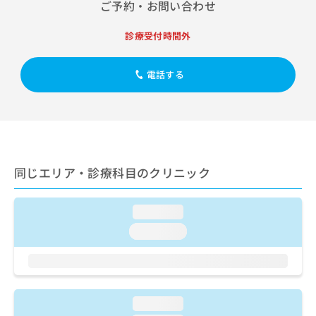
出
ご予約・お問い合わせ
稿
クリ
資
稿
ニッ
の
料
クナ
の
お
診療受付時間外
の
ビサ
お
問
ご
イト
問
い
請
への
い
電話する
合
お問
求
合
合せ
わ
は
フォ
わ
せ
こ
ーム
せ
は
ち
とな
は
こ
ら
りま
こ
ち
す。
ち
ら
クリ
無
同じエリア・診療科目のクリニック
ら
ニッ
料
クの
資
情
予
料
報
約・
loading...
の
症状
拡
loading...
のご
ご
充
相談
請
の
など
求
お
はで
は
申
きま
こ
せん
し
loading...
ので
ち
込