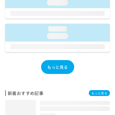
ご了
ら
み
loading...
承く
は
ださ
こ
無
い。
ち
料
ら
情
loading...
報
拡
掲
loading...
充
載
の
情
お
報
申
の
し
修
込
正
もっと見る
み
は
は
こ
こ
ち
ち
ら
ら
新着おすすめ記事
もっと見る
そ
の
他
の