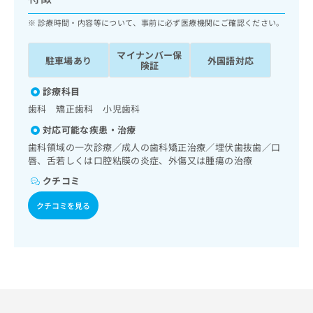
ッ
は
ク
診療時間・内容等について、事前に必ず医療機関にご確認ください。
こ
ナ
ち
ビ
ら
マイナンバー保
駐車場あり
外国語対応
に
険証
関
広
す
診療科目
広
告
る
告
歯科 矯正歯科 小児歯科
代
お
出
対応可能な疾患・治療
理
問
稿
店
い
歯科領域の一次診療／成人の歯科矯正治療／埋伏歯抜歯／口
の
唇、舌若しくは口腔粘膜の炎症、外傷又は腫瘍の治療
合
の
お
わ
方
問
クチコミ
せ
い
は
は
合
クチコミを見る
こ
こ
わ
ち
ち
せ
ら
ら
は
こ
こち
ち
広
らは
広
ら
告
マイ
告
出
ナビ