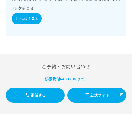
出
稿
クリ
資
稿
ニッ
クチコミ
の
料
クナ
の
お
の
ビサ
クチコミを見る
お
問
ご
イト
問
い
請
への
い
合
お問
求
合
合せ
わ
は
フォ
わ
せ
こ
ーム
せ
は
ち
とな
は
こ
ら
りま
こ
ち
す。
ご予約・お問い合わせ
ち
ら
クリ
無
ら
ニッ
料
クの
診療受付中
（13:00まで）
資
情
予
料
報
約・
の
症状
拡
電話する
公式サイト
のご
ご
充
相談
請
の
など
求
お
はで
は
申
きま
こ
せん
し
ので
ち
込