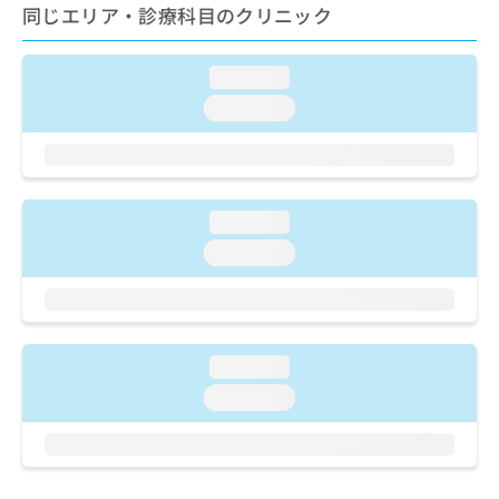
ご了
ら
み
同じエリア・診療科目のクリニック
承く
は
ださ
こ
無
い。
loading...
ち
料
ら
情
loading...
報
拡
掲
充
載
の
情
お
報
loading...
申
の
loading...
し
修
込
正
み
は
は
こ
こ
ち
loading...
ち
ら
ら
loading...
そ
の
他
の