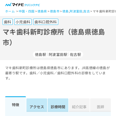
一
般
ホーム
中国・四国
徳島県
徳島市
徳島
,
阿波富田
,
佐古
マキ歯科新町診
ユ
歯科
小児歯科
歯科口腔外科
ー
ザ
マキ歯科新町診療所（徳島県徳島
ー
市）
の
方
は
徳島駅
阿波富田駅
佐古駅
こ
ち
マキ歯科新町診療所は徳島県徳島市にあります。JR高徳線の徳島が
ら
最寄り駅です。歯科／小児歯科／歯科口腔外科の診察をしていま
す。
医
マ
療
イ
関
ナ
係
ビ
者
ク
特徴
アクセス
診療時間
紹介記事
医師
の
リ
方
ニ