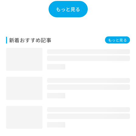
お
もっと見る
問
い
合
わ
せ
新着おすすめ記事
もっと見る
は
こ
ち
ら
loading...
loading...
loading...