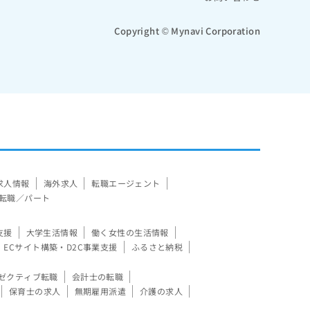
Copyright © Mynavi Corporation
求人情報
海外求人
転職エージェント
転職／パート
支援
大学生活情報
働く女性の生活情報
ECサイト構築・D2C事業支援
ふるさと納税
ゼクティブ転職
会計士の転職
保育士の求人
無期雇用派遣
介護の求人