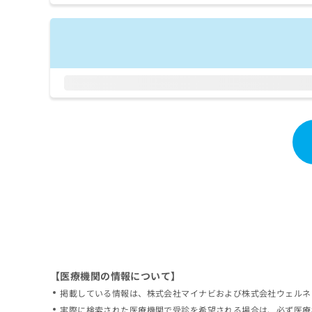
拡
資
きま
充
料
せん
の
ので
の
ご了
お
ご
承く
申
請
ださ
し
求
い。
込
は
み
こ
は
ち
こ
ら
ち
ら
無
料
掲
情
載
報
情
拡
報
充
の
の
修
お
【医療機関の情報について】
正
申
掲載している情報は、株式会社マイナビおよび株式会社ウェルネ
は
し
こ
実際に検索された医療機関で受診を希望される場合は、必ず医療
込