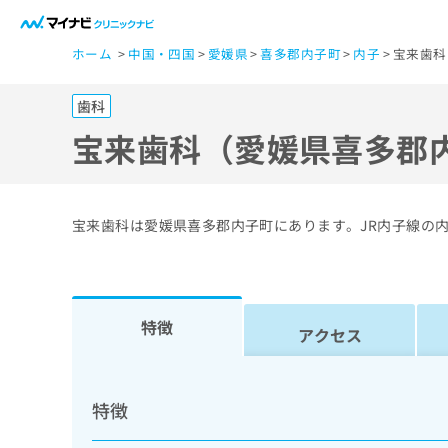
一
ホーム
中国・四国
愛媛県
喜多郡内子町
内子
宝来歯科
般
ユ
歯科
ー
ザ
宝来歯科（愛媛県喜多郡
ー
の
方
宝来歯科は愛媛県喜多郡内子町にあります。JR内子線の
は
こ
ち
ら
特徴
アクセス
医
マ
療
イ
特徴
ナ
関
ビ