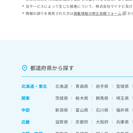
ち
み
当サービスによって生じた損害について、株式会社マイナビ及び
ら
は
情報の誤りを発見された方は
掲載情報の修正依頼フォーム
か
こ
ち
そ
ら
の
他
の
お
問
い
都道府県から探す
合
わ
せ
北海道
・
東北
北海道
青森県
岩手県
宮城県
は
こ
関東
茨城県
栃木県
群馬県
埼玉県
ち
ら
中部
新潟県
富山県
石川県
福井県
近畿
滋賀県
京都府
大阪府
兵庫県