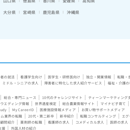
山口県
徳島県
香川県
愛媛県
高知県
大分県
宮崎県
鹿児島県
沖縄県
験者の就活
看護学生向け
医学生・研修医向け
独立・開業情報
転職・
ミドル・シニアの求人
障害者に特化した求人紹介サービス
福祉・介護の
総合・専門ニュース
10代のチャレンジサイト
ティーンマーケティング
ウエディング情報
世界遺産検定
総合農業情報サイト
マイナビ子育て
tudy
My CareerID
医療施設情報メディア
お買い物サポートメディア
ーム業界の転職
20代・第二新卒
新卒紹介
転職コンサルティング
エグ
顧問紹介
薬剤師の転職
看護師の求人
コメディカル求人
医師の求人
支援
外国人材の紹介