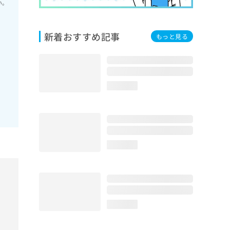
い。
新着おすすめ記事
もっと見る
loading...
loading...
loading...