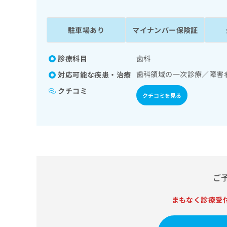
係
ク
者
リ
の
ニ
駐車場あり
マイナンバー保険証
ッ
方
ク
は
ナ
診療科目
歯科
こ
ビ
歯科領域の一次診療／障害
対応可能な疾患・治療
ち
に
関
ら
クチコミ
クチコミを見る
す
る
お
広
広
問
告
告
い
出
代
合
稿
わ
理
の
せ
店
ご
お
は
の
問
こ
い
まもなく診療受
方
ち
合
ら
は
わ
こ