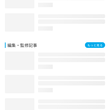
お
loading...
問
い
合
わ
せ
loading...
は
こ
ち
編集・監修記事
もっと見る
ら
loading...
loading...