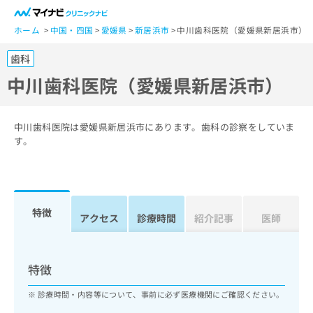
一
般
ホーム
中国・四国
愛媛県
新居浜市
中川歯科医院（愛媛県新居浜市）
ユ
歯科
ー
ザ
中川歯科医院（愛媛県新居浜市）
ー
の
方
中川歯科医院は愛媛県新居浜市にあります。歯科の診察をしていま
は
す。
こ
ち
ら
特徴
医
アクセス
診療時間
紹介記事
医師
マ
療
イ
関
ナ
係
ビ
特徴
者
ク
の
リ
診療時間・内容等について、事前に必ず医療機関にご確認ください。
方
ニ