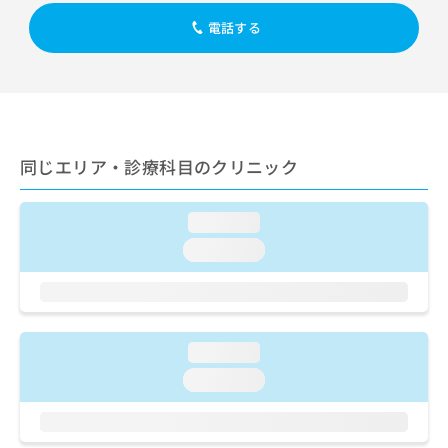
出
稿
クリ
資
稿
ニッ
電話する
の
料
クナ
の
お
の
ビサ
お
問
ご
イト
問
い
請
への
い
合
お問
求
合
合せ
わ
は
フォ
わ
せ
こ
ーム
同じエリア・診療科目のクリニック
せ
は
ち
とな
は
こ
ら
りま
こ
ち
す。
loading...
ち
ら
クリ
無
ら
ニッ
loading...
料
クの
資
情
予
料
報
約・
の
症状
拡
のご
ご
充
相談
loading...
請
の
など
求
お
loading...
はで
は
申
きま
こ
せん
し
ので
ち
込