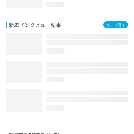
loading...
新着インタビュー記事
もっと見る
loading...
loading...
loading...