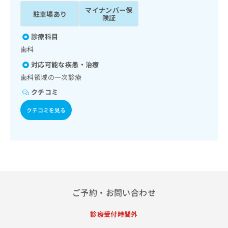
ッ
は
マイナンバー保
駐車場あり
ク
こ
険証
ナ
ち
ビ
診療科目
ら
に
歯科
関
広
対応可能な疾患・治療
す
広
告
る
歯科領域の一次診療
告
代
お
出
クチコミ
理
問
稿
店
い
の
クチコミを見る
合
の
お
わ
方
問
せ
い
は
は
合
こ
こ
わ
ち
ち
せ
ら
ら
は
こ
ご予約・お問い合わせ
こち
ち
広
らは
広
ら
告
診療受付時間外
マイ
告
出
ナビ