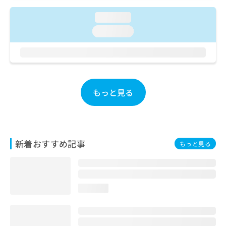
ご了
ら
み
承く
は
loading...
ださ
こ
無
い。
loading...
ち
料
ら
情
報
拡
掲
充
載
の
情
もっと見る
お
報
申
の
し
修
込
正
み
は
新着おすすめ記事
もっと見る
は
こ
こ
ち
ち
ら
ら
loading...
そ
の
他
の