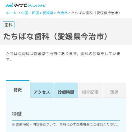
一
般
ホーム
中国・四国
愛媛県
今治市
たちばな歯科（愛媛県今治市）
ユ
歯科
ー
ザ
たちばな歯科（愛媛県今治市）
ー
の
方
たちばな歯科は愛媛県今治市にあります。歯科の診察をしていま
は
す。
こ
ち
ら
特徴
医
アクセス
診療時間
紹介記事
医師
マ
療
イ
関
ナ
係
ビ
特徴
者
ク
の
リ
診療時間・内容等について、事前に必ず医療機関にご確認ください。
方
ニ