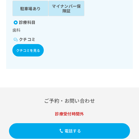
ッ
は
マイナンバー保
駐車場あり
ク
こ
険証
ナ
ち
ビ
診療科目
ら
に
歯科
関
広
クチコミ
す
広
告
る
告
クチコミを見る
代
お
出
理
問
稿
店
い
の
合
の
お
わ
方
問
せ
い
は
は
合
こ
こ
わ
ち
ご予約・お問い合わせ
ち
せ
ら
ら
は
診療受付時間外
こ
こち
ち
広
らは
広
ら
告
電話する
マイ
告
出
ナビ