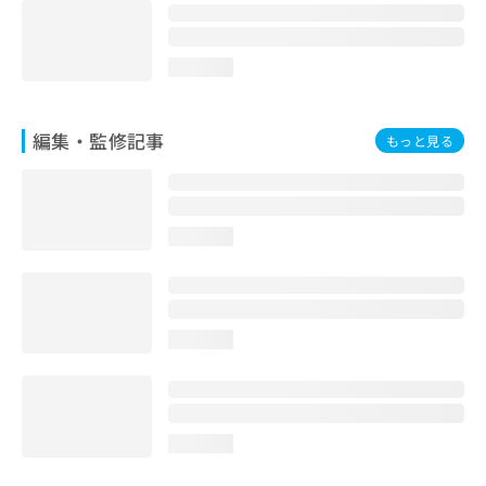
お
問
い
loading...
合
わ
せ
編集・監修記事
もっと見る
は
こ
ち
ら
loading...
loading...
loading...