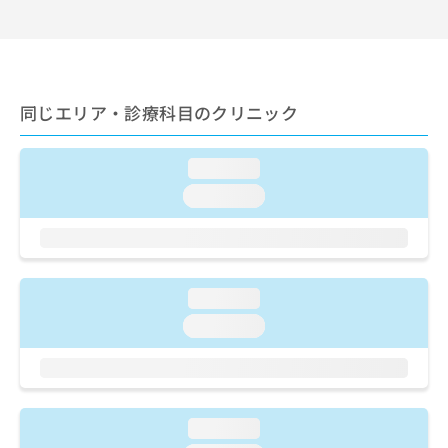
出
稿
クリ
資
稿
ニッ
の
料
クナ
の
お
の
ビサ
お
問
ご
イト
問
い
請
への
い
合
同じエリア・診療科目のクリニック
お問
求
合
合せ
わ
は
フォ
わ
せ
こ
ーム
せ
loading...
は
ち
とな
は
こ
ら
りま
loading...
こ
ち
す。
ち
ら
クリ
無
ら
ニッ
料
クの
資
情
予
料
報
約・
loading...
の
症状
拡
loading...
のご
ご
充
相談
請
の
など
求
お
はで
は
申
きま
こ
せん
し
loading...
ので
ち
込