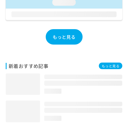
ご了
ら
loading...
み
承く
は
ださ
こ
無
い。
ち
料
ら
情
報
もっと見る
拡
掲
充
載
の
情
お
報
申
の
新着おすすめ記事
もっと見る
し
修
込
正
み
は
は
こ
こ
ち
loading...
ち
ら
ら
そ
の
loading...
他
の