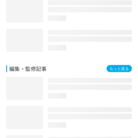
お
問
い
loading...
合
わ
せ
は
こ
loading...
ち
ら
編集・監修記事
もっと見る
loading...
loading...