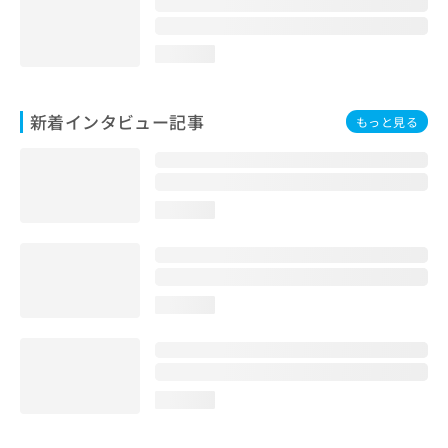
loading...
新着インタビュー記事
もっと見る
loading...
loading...
loading...