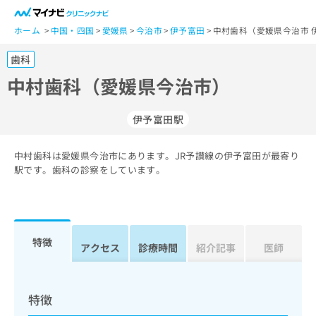
一
般
ホーム
中国・四国
愛媛県
今治市
伊予富田
中村歯科（愛媛県今治市 
ユ
歯科
ー
ザ
中村歯科（愛媛県今治市）
ー
の
伊予富田駅
方
は
こ
中村歯科は愛媛県今治市にあります。JR予讃線の伊予富田が最寄り
駅です。歯科の診察をしています。
ち
ら
医
マ
療
イ
特徴
アクセス
診療時間
紹介記事
医師
関
ナ
係
ビ
者
ク
の
リ
特徴
方
ニ