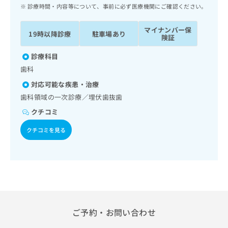
ッ
は
診療時間・内容等について、事前に必ず医療機関にご確認ください。
ク
こ
ナ
ち
マイナンバー保
19時以降診療
駐車場あり
ビ
険証
ら
に
関
診療科目
広
す
広
歯科
告
る
告
代
対応可能な疾患・治療
お
出
理
問
歯科領域の一次診療／埋伏歯抜歯
稿
店
い
の
クチコミ
合
の
お
わ
方
問
クチコミを見る
せ
い
は
は
合
こ
こ
わ
ち
ち
せ
ら
ら
は
こ
こち
ち
広
らは
広
ら
ご予約・お問い合わせ
告
マイ
告
出
ナビ