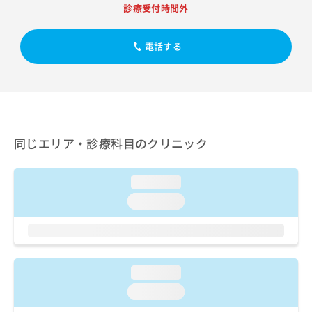
出
稿
クリ
資
診療受付時間外
稿
ニッ
の
料
クナ
の
お
の
ビサ
お
電話する
問
ご
イト
問
い
請
への
い
合
お問
求
合
合せ
わ
は
フォ
わ
せ
こ
ーム
せ
は
ち
とな
は
こ
ら
りま
同じエリア・診療科目のクリニック
こ
ち
す。
ち
ら
クリ
無
ら
ニッ
料
loading...
クの
資
情
予
loading...
料
報
約・
の
症状
拡
のご
ご
充
相談
請
の
など
求
お
はで
loading...
は
申
きま
こ
せん
し
loading...
ので
ち
込