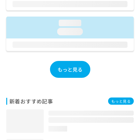
ご了
ら
み
承く
は
ださ
こ
無
い。
ち
料
loading...
ら
情
loading...
報
拡
掲
充
載
の
情
お
報
申
の
もっと見る
し
修
込
正
み
は
は
こ
こ
ち
新着おすすめ記事
もっと見る
ち
ら
ら
そ
の
loading...
他
の