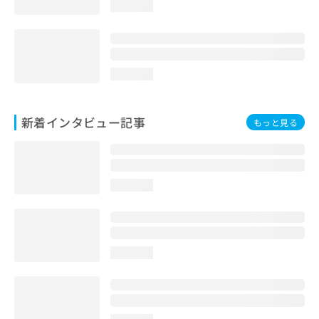
loading...
loading...
新着インタビュー記事
もっと見る
loading...
loading...