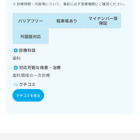
ッ
は
診療時間・内容等について、事前に必ず医療機関にご確認ください。
ク
こ
ナ
ち
マイナンバー保
バリアフリー
駐車場あり
ビ
険証
ら
に
関
外国語対応
広
す
広
告
る
告
診療科目
代
お
出
歯科
理
問
稿
店
い
の
対応可能な疾患・治療
合
の
お
歯科領域の一次診療
わ
方
問
クチコミ
せ
い
は
は
合
こ
クチコミを見る
こ
わ
ち
ち
せ
ら
ら
は
こ
こち
ち
広
らは
広
ら
告
マイ
告
出
ナビ