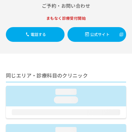
出
稿
クリ
資
ご予約・お問い合わせ
稿
ニッ
の
料
クナ
の
お
の
ビサ
まもなく診療受付開始
お
問
ご
イト
問
い
請
への
い
合
お問
求
電話する
公式サイト
合
合せ
わ
は
フォ
わ
せ
こ
ーム
せ
は
ち
とな
は
こ
ら
りま
こ
ち
す。
ち
ら
クリ
無
ら
ニッ
同じエリア・診療科目のクリニック
料
クの
資
情
予
料
報
約・
loading...
の
症状
拡
のご
ご
充
loading...
相談
請
の
など
求
お
はで
は
申
きま
こ
せん
し
ので
ち
込
loading...