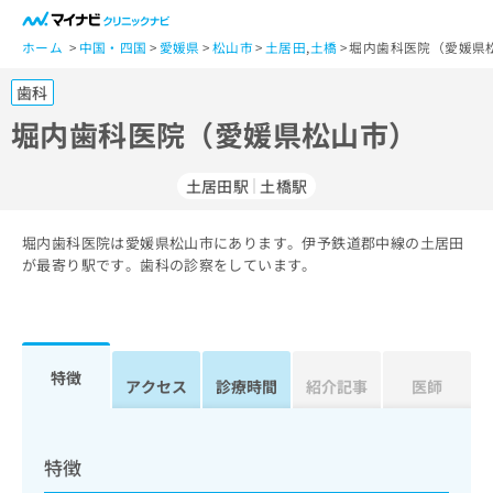
一
般
ホーム
中国・四国
愛媛県
松山市
土居田
,
土橋
堀内歯科医院（愛媛県
ユ
歯科
ー
ザ
堀内歯科医院（愛媛県松山市）
ー
の
土居田駅
土橋駅
方
は
こ
堀内歯科医院は愛媛県松山市にあります。伊予鉄道郡中線の土居田
が最寄り駅です。歯科の診察をしています。
ち
ら
医
マ
療
イ
特徴
アクセス
診療時間
紹介記事
医師
関
ナ
係
ビ
者
ク
の
リ
特徴
方
ニ