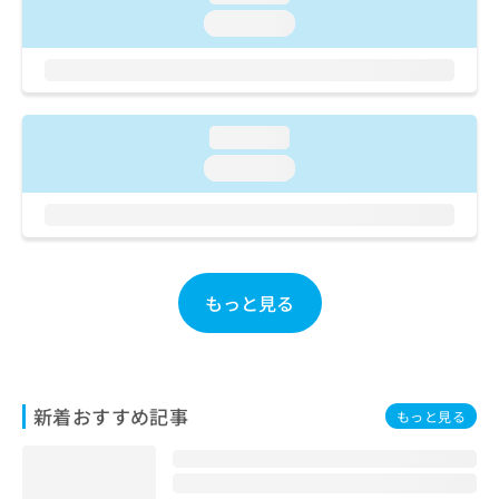
ご了
ら
み
承く
loading...
は
ださ
こ
無
い。
ち
料
ら
情
報
loading...
拡
掲
loading...
充
載
の
情
お
報
申
の
し
修
込
正
もっと見る
み
は
は
こ
こ
ち
ち
ら
ら
新着おすすめ記事
もっと見る
そ
の
他
の