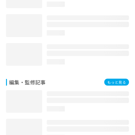
お
loading...
問
い
合
わ
loading...
せ
は
こ
ち
ら
loading...
編集・監修記事
もっと見る
loading...