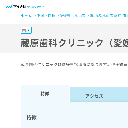
一
ホーム
中国・四国
愛媛県
松山市
南堀端
,
松山市駅前
,
市
般
ユ
歯科
ー
ザ
蔵原歯科クリニック（愛
ー
の
方
蔵原歯科クリニックは愛媛県松山市にあります。伊予鉄道
は
こ
ち
ら
特徴
アクセス
医
マ
療
イ
特徴
ナ
関
ビ