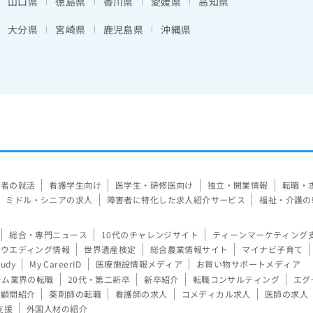
山口県
徳島県
香川県
愛媛県
高知県
大分県
宮崎県
鹿児島県
沖縄県
験者の就活
看護学生向け
医学生・研修医向け
独立・開業情報
転職・
ミドル・シニアの求人
障害者に特化した求人紹介サービス
福祉・介護の
総合・専門ニュース
10代のチャレンジサイト
ティーンマーケティング
ウエディング情報
世界遺産検定
総合農業情報サイト
マイナビ子育て
tudy
My CareerID
医療施設情報メディア
お買い物サポートメディア
ーム業界の転職
20代・第二新卒
新卒紹介
転職コンサルティング
エグ
顧問紹介
薬剤師の転職
看護師の求人
コメディカル求人
医師の求人
支援
外国人材の紹介