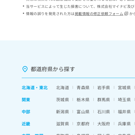
ち
み
当サービスによって生じた損害について、株式会社マイナビ及び
ら
は
情報の誤りを発見された方は
掲載情報の修正依頼フォーム
か
こ
ち
そ
ら
の
他
の
お
問
い
都道府県から探す
合
わ
せ
北海道
・
東北
北海道
青森県
岩手県
宮城県
は
こ
関東
茨城県
栃木県
群馬県
埼玉県
ち
ら
中部
新潟県
富山県
石川県
福井県
近畿
滋賀県
京都府
大阪府
兵庫県