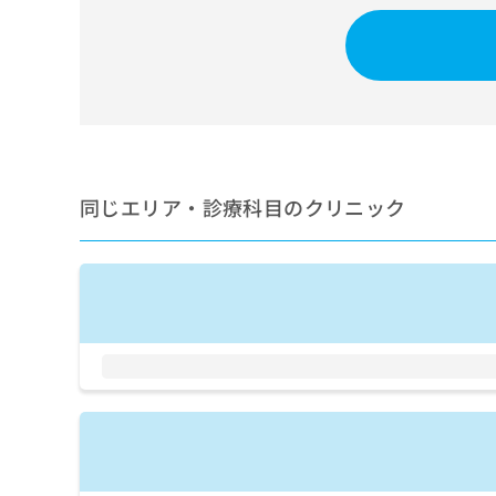
せ
こち
ち
らは
は
マイ
こ
ら
ナビ
ち
クリ
ら
ニッ
クナ
広
ビサ
広
資
イト
告
告
への
料
出
出
お問
の
稿
同じエリア・診療科目のクリニック
合せ
稿
ご
の
フォ
の
請
お
ーム
お
求
問
とな
問
りま
は
い
い
す。
こ
合
合
クリ
ち
わ
ニッ
わ
ら
せ
クの
せ
は
予
は
約・
こ
こ
無
症状
ち
ち
のご
料
ら
相談
ら
情
など
報
はで