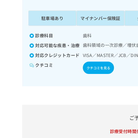
係
ク
者
リ
の
ニ
駐車場あり
マイナンバー保険証
ッ
方
ク
は
ナ
診療科目
歯科
こ
ビ
歯科領域の一次診療／埋伏
対応可能な疾患・治療
ち
に
関
ら
対応クレジットカード
VISA／MASTER／JCB／DIN
す
クチコミ
る
クチコミを見る
お
広
広
問
告
告
い
出
代
合
稿
わ
理
の
せ
店
お
は
の
問
こ
ご
い
方
ち
合
ら
は
診療受付時間
わ
こ