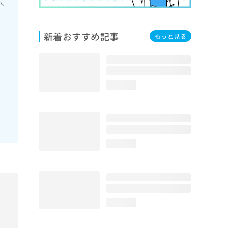
い。
新着おすすめ記事
もっと見る
loading...
loading...
loading...