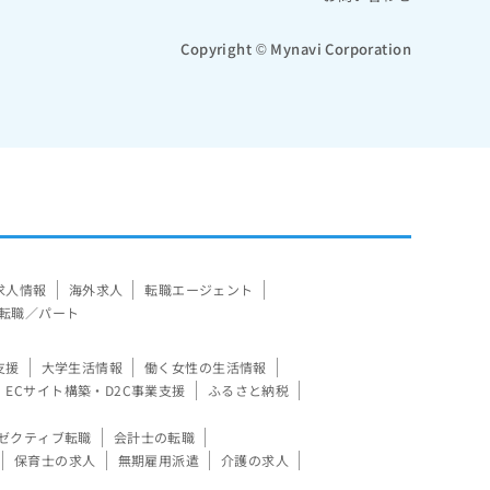
Copyright © Mynavi Corporation
求人情報
海外求人
転職エージェント
転職／パート
支援
大学生活情報
働く女性の生活情報
ECサイト構築・D2C事業支援
ふるさと納税
ゼクティブ転職
会計士の転職
保育士の求人
無期雇用派遣
介護の求人