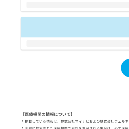
拡
資
きま
充
料
せん
の
ので
の
ご了
お
ご
承く
申
請
ださ
し
求
い。
込
は
み
こ
は
ち
こ
ら
ち
ら
無
料
掲
情
載
報
情
拡
報
充
の
の
修
お
【医療機関の情報について】
正
申
掲載している情報は、株式会社マイナビおよび株式会社ウェルネ
は
し
こ
実際に検索された医療機関で受診を希望される場合は、必ず医療
込