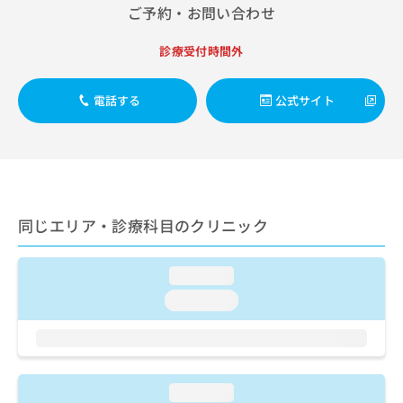
出
稿
クリ
資
ご予約・お問い合わせ
稿
ニッ
の
料
クナ
の
お
の
診療受付時間外
ビサ
お
問
ご
イト
問
い
請
への
い
合
お問
求
電話する
公式サイト
合
合せ
わ
は
フォ
わ
せ
こ
ーム
せ
は
ち
とな
は
こ
ら
りま
こ
ち
す。
ち
ら
クリ
無
ら
ニッ
同じエリア・診療科目のクリニック
料
クの
資
情
予
料
報
約・
loading...
の
症状
拡
のご
loading...
ご
充
相談
請
の
など
求
お
はで
は
申
きま
こ
せん
し
ので
ち
loading...
込