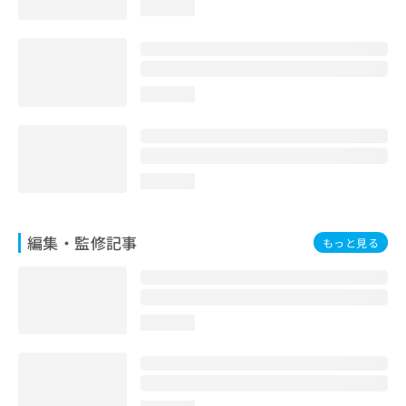
loading...
お
問
い
合
わ
loading...
せ
は
こ
ち
ら
loading...
編集・監修記事
もっと見る
loading...