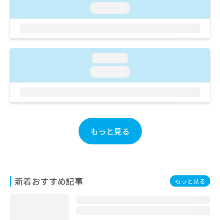
ご了
ら
み
loading...
承く
は
ださ
こ
無
い。
ち
料
ら
情
報
loading...
拡
掲
loading...
充
載
の
情
お
報
申
の
し
修
込
正
もっと見る
み
は
は
こ
こ
ち
ち
ら
ら
新着おすすめ記事
もっと見る
そ
の
他
の