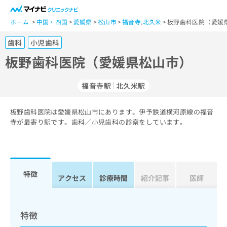
一
般
ホーム
中国・四国
愛媛県
松山市
福音寺
,
北久米
板野歯科医院（愛媛
ユ
歯科
小児歯科
ー
ザ
板野歯科医院（愛媛県松山市）
ー
の
福音寺駅
北久米駅
方
は
こ
板野歯科医院は愛媛県松山市にあります。伊予鉄道横河原線の福音
寺が最寄り駅です。歯科／小児歯科の診察をしています。
ち
ら
医
マ
療
イ
特徴
アクセス
診療時間
紹介記事
医師
関
ナ
係
ビ
者
ク
の
リ
特徴
方
ニ