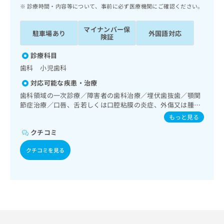
ッ
は
診療時間・内容等について、事前に必ず医療機関にご確認ください。
ク
こ
ナ
ち
マイナンバー保
駐車場あり
外国語対応
ビ
険証
ら
に
関
診療科目
広
す
広
歯科 小児歯科
告
る
告
代
対応可能な疾患・治療
お
出
理
問
歯科領域の一次診療／障害者の歯科治療／埋伏歯抜歯／顎関
稿
店
節症治療／口唇、舌若しくは口腔粘膜の炎症、外傷又は腫瘍
い
の
の治療
合
の
お
もっと見る
わ
方
問
クチコミ
せ
い
は
は
合
こ
クチコミを見る
こ
わ
ち
ち
せ
ら
ら
は
こ
こち
ち
広
らは
広
ら
告
マイ
告
出
ナビ