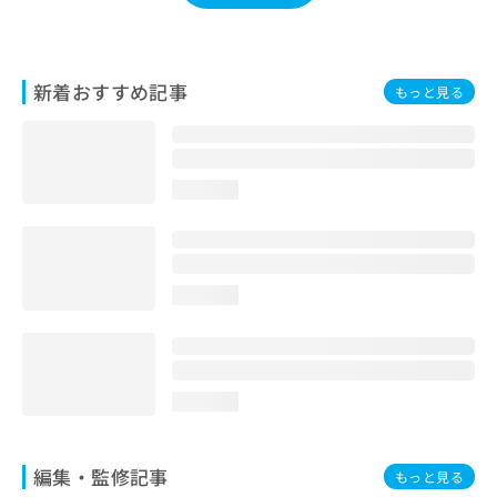
お
問
い
合
新着おすすめ記事
もっと見る
わ
せ
は
こ
loading...
ち
ら
loading...
loading...
編集・監修記事
もっと見る