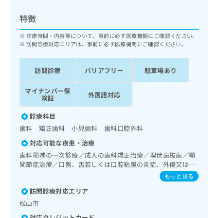
ッ
は
ク
こ
特徴
ナ
ち
ビ
診療時間・内容等について、事前に必ず医療機関にご確認ください。
ら
に
訪問診療対応エリアは、事前に必ず医療機関にご確認ください。
関
広
す
広
告
訪問診療
バリアフリー
駐車場あり
る
告
代
お
出
マイナンバー保
理
問
稿
外国語対応
険証
店
い
の
合
の
お
診療科目
わ
方
問
歯科 矯正歯科 小児歯科 歯科口腔外科
せ
い
は
は
合
対応可能な疾患・治療
こ
こ
わ
歯科領域の一次診療／成人の歯科矯正治療／埋伏歯抜歯／顎
ち
ち
せ
関節症治療／口唇、舌若しくは口腔粘膜の炎症、外傷又は腫
ら
ら
は
瘍の治療
もっと見る
こ
こち
訪問診療対応エリア
ち
広
らは
広
ら
告
松山市
マイ
告
出
ナビ
対応クレジットカード