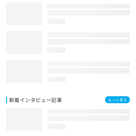
loading...
loading...
loading...
新着インタビュー記事
もっと見る
loading...