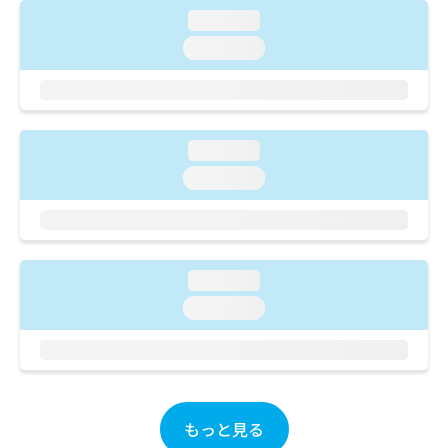
ご了
ら
み
承く
loading...
は
ださ
loading...
こ
無
い。
ち
料
ら
情
報
拡
掲
loading...
充
載
の
情
loading...
お
報
申
の
し
修
込
正
み
は
loading...
は
こ
loading...
こ
ち
ち
ら
ら
そ
の
他
もっと見る
の