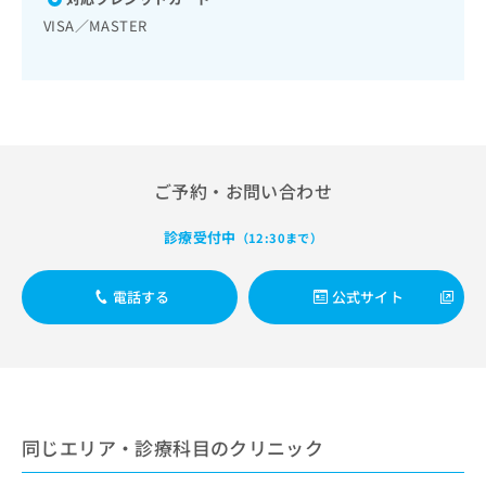
出
稿
クリ
資
VISA／MASTER
稿
ニッ
の
料
クナ
の
お
の
ビサ
お
問
ご
イト
問
い
請
への
い
合
お問
求
合
合せ
わ
は
フォ
わ
せ
こ
ーム
せ
は
ち
ご予約・お問い合わせ
とな
は
こ
ら
りま
こ
ち
す。
診療受付中
（12:30まで）
ち
ら
クリ
無
ら
ニッ
料
クの
電話する
公式サイト
資
情
予
料
報
約・
の
症状
拡
のご
ご
充
相談
請
の
など
求
お
はで
は
申
きま
同じエリア・診療科目のクリニック
こ
せん
し
ので
ち
込