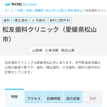
一
般
ホーム
中国・四国
愛媛県
松山市
山西
,
三津浜
,
西衣山
松友歯科クリニ
ユ
歯科
矯正歯科
小児歯科
歯科口腔外科
ー
ザ
松友歯科クリニック（愛媛県松山
ー
市）
の
方
は
山西駅
三津浜駅
西衣山駅
こ
ち
松友歯科クリニックは愛媛県松山市にあります。伊予鉄道高浜線の
ら
山西が最寄り駅です。歯科／矯正歯科／小児歯科／歯科口腔外科の
診察をしています。
医
マ
療
イ
関
ナ
係
ビ
者
ク
特徴
アクセス
診療時間
紹介記事
医師
の
リ
方
ニ