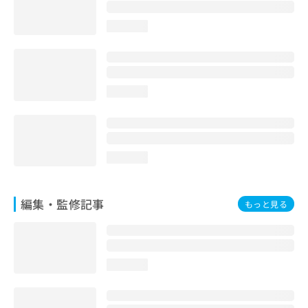
お
問
loading...
い
合
わ
せ
は
loading...
こ
ち
ら
loading...
編集・監修記事
もっと見る
loading...