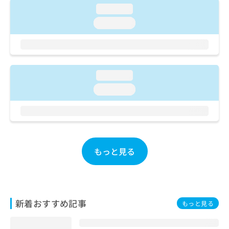
ご了
ら
み
loading...
承く
は
ださ
loading...
こ
無
い。
ち
料
ら
情
報
拡
掲
loading...
充
載
の
loading...
情
お
報
申
の
し
修
込
正
み
は
は
もっと見る
こ
こ
ち
ち
ら
ら
そ
新着おすすめ記事
もっと見る
の
他
の