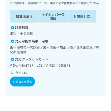
ッ
は
診療時間・内容等について、事前に必ず医療機関にご確認ください。
ク
こ
ナ
ち
マイナンバー保
駐車場あり
外国語対応
ビ
険証
ら
に
関
診療科目
広
す
広
歯科 小児歯科
告
る
告
代
対応可能な疾患・治療
お
出
理
問
歯科領域の一次診療／成人の歯科矯正治療／埋伏歯抜歯／顎
稿
店
関節症治療
い
の
合
の
お
対応クレジットカード
わ
方
問
VISA／MASTER／JCB／AMEX／DINERS
せ
い
は
は
合
クチコミ
こ
こ
わ
ち
クチコミを見る
ち
せ
ら
ら
は
こ
こち
ち
広
らは
広
ら
告
マイ
告
出
ナビ