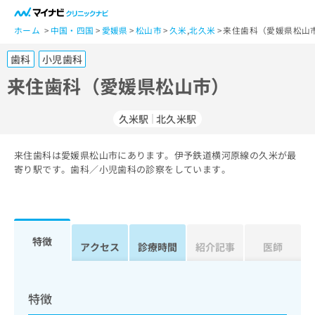
一
般
ホーム
中国・四国
愛媛県
松山市
久米
,
北久米
来住歯科（愛媛県松山市
ユ
歯科
小児歯科
ー
ザ
来住歯科（愛媛県松山市）
ー
の
久米駅
北久米駅
方
は
こ
来住歯科は愛媛県松山市にあります。伊予鉄道横河原線の久米が最
寄り駅です。歯科／小児歯科の診察をしています。
ち
ら
医
マ
療
イ
特徴
アクセス
診療時間
紹介記事
医師
関
ナ
係
ビ
者
ク
の
リ
特徴
方
ニ