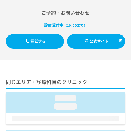
出
稿
クリ
資
稿
ニッ
の
料
ご予約・お問い合わせ
クナ
の
お
の
ビサ
お
問
ご
イト
問
診療受付中
（19:00まで）
い
請
への
い
合
お問
求
合
合せ
わ
は
電話する
公式サイト
フォ
わ
せ
こ
ーム
せ
は
ち
とな
は
こ
ら
りま
こ
ち
す。
ち
ら
クリ
無
ら
ニッ
料
クの
資
同じエリア・診療科目のクリニック
情
予
料
報
約・
の
症状
拡
のご
ご
loading...
充
相談
請
の
loading...
など
求
お
はで
は
申
きま
こ
せん
し
ので
ち
込