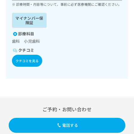
ッ
は
診療時間・内容等について、事前に必ず医療機関にご確認ください。
ク
こ
ナ
ち
マイナンバー保
ビ
険証
ら
に
関
診療科目
広
す
広
歯科 小児歯科
告
る
告
代
クチコミ
お
出
理
問
稿
クチコミを見る
店
い
の
合
の
お
わ
方
問
せ
い
は
は
合
こ
こ
わ
ち
ち
せ
ら
ら
は
ご予約・お問い合わせ
こ
こち
ち
広
らは
広
ら
告
電話する
マイ
告
出
ナビ