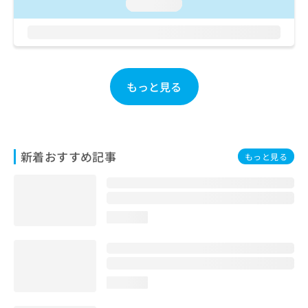
ご了
loading...
ら
み
承く
は
ださ
こ
無
い。
ち
料
ら
情
報
もっと見る
拡
掲
充
載
の
情
お
報
申
の
新着おすすめ記事
もっと見る
し
修
込
正
み
は
は
こ
こ
ち
loading...
ち
ら
ら
そ
の
loading...
他
の