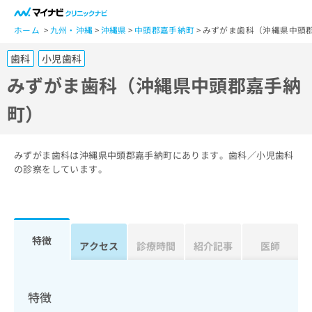
一
般
ホーム
九州・沖縄
沖縄県
中頭郡嘉手納町
みずがま歯科（沖縄県中頭
ユ
歯科
小児歯科
ー
ザ
みずがま歯科（沖縄県中頭郡嘉手納
ー
町）
の
方
は
こ
みずがま歯科は沖縄県中頭郡嘉手納町にあります。歯科／小児歯科
ち
の診察をしています。
ら
医
マ
療
イ
特徴
関
アクセス
診療時間
紹介記事
医師
ナ
係
ビ
者
ク
の
リ
特徴
方
ニ