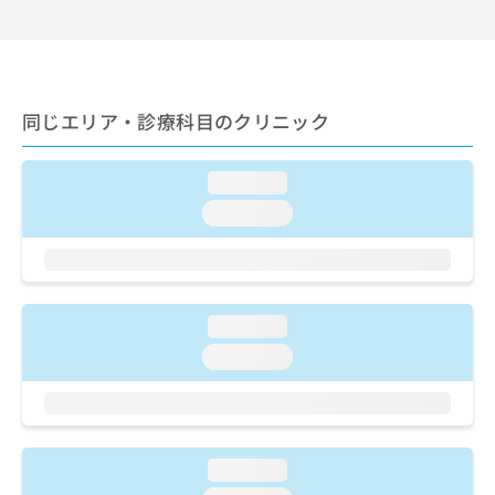
出
稿
クリ
資
稿
ニッ
の
料
クナ
の
お
の
ビサ
お
問
ご
イト
問
い
請
への
い
同じエリア・診療科目のクリニック
合
お問
求
合
合せ
わ
は
フォ
わ
せ
こ
ーム
loading...
せ
は
ち
とな
は
こ
ら
loading...
りま
こ
ち
す。
ち
ら
クリ
無
ら
ニッ
料
クの
資
情
予
料
loading...
報
約・
の
症状
拡
loading...
のご
ご
充
相談
請
の
など
求
お
はで
は
申
きま
こ
せん
し
loading...
ので
ち
込