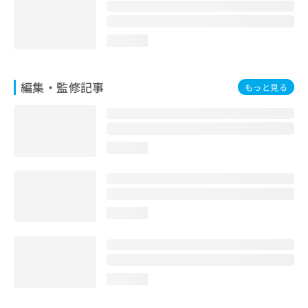
お
問
い
loading...
合
わ
せ
編集・監修記事
もっと見る
は
こ
ち
ら
loading...
loading...
loading...