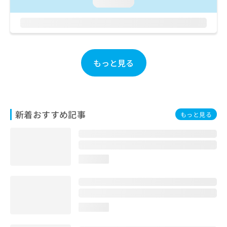
ご了
loading...
ら
み
承く
は
ださ
こ
無
い。
ち
料
ら
情
報
もっと見る
拡
掲
充
載
の
情
お
報
申
の
新着おすすめ記事
もっと見る
し
修
込
正
み
は
は
こ
こ
ち
loading...
ち
ら
ら
そ
の
loading...
他
の