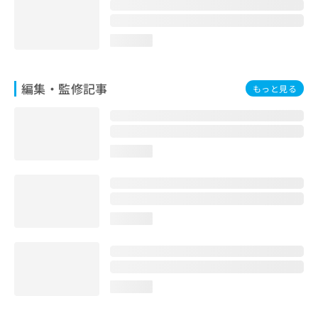
お
問
い
loading...
合
わ
せ
編集・監修記事
もっと見る
は
こ
ち
ら
loading...
loading...
loading...