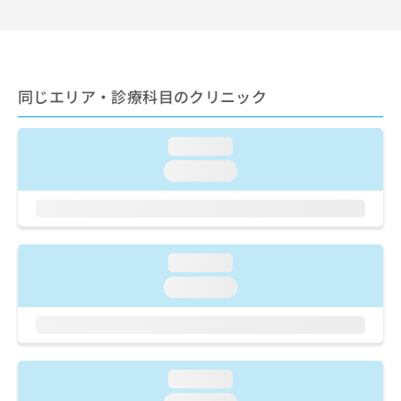
出
稿
クリ
資
稿
ニッ
の
料
クナ
の
お
の
ビサ
お
問
ご
イト
問
い
請
への
同じエリア・診療科目のクリニック
い
合
お問
求
合
合せ
わ
は
フォ
わ
せ
こ
ーム
loading...
せ
は
ち
とな
は
こ
loading...
ら
りま
こ
ち
す。
ち
ら
クリ
無
ら
ニッ
料
クの
資
情
予
loading...
料
報
約・
の
症状
拡
loading...
のご
ご
充
相談
請
の
など
求
お
はで
は
申
きま
こ
せん
し
loading...
ので
ち
込