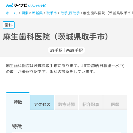
一
般
ホーム
関東
茨城県
取手市
取手
,
西取手
麻生歯科医院（茨城県取手市 
ユ
歯科
ー
ザ
麻生歯科医院（茨城県取手市）
ー
の
取手駅
西取手駅
方
は
こ
麻生歯科医院は茨城県取手市にあります。JR常磐線(日暮里～水戸)
の取手が最寄り駅です。歯科の診察をしています。
ち
ら
医
マ
療
イ
特徴
アクセス
診療時間
紹介記事
医師
関
ナ
係
ビ
者
ク
の
リ
特徴
方
ニ