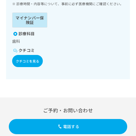
ッ
は
診療時間・内容等について、事前に必ず医療機関にご確認ください。
ク
こ
ナ
ち
マイナンバー保
ビ
険証
ら
に
関
診療科目
広
す
広
歯科
告
る
告
代
クチコミ
お
出
理
問
稿
クチコミを見る
店
い
の
合
の
お
わ
方
問
せ
い
は
は
合
こ
こ
わ
ち
ち
せ
ら
ら
は
ご予約・お問い合わせ
こ
こち
ち
広
らは
広
ら
告
電話する
マイ
告
出
ナビ