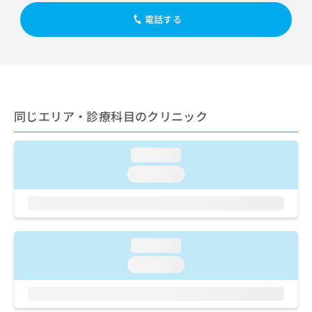
出
稿
クリ
資
稿
ニッ
電話する
の
料
クナ
の
お
の
ビサ
お
問
ご
イト
問
い
請
への
い
合
お問
求
合
合せ
わ
は
フォ
わ
せ
こ
ーム
同じエリア・診療科目のクリニック
せ
は
ち
とな
は
こ
ら
りま
こ
ち
す。
loading...
ち
ら
クリ
無
ら
ニッ
loading...
料
クの
資
情
予
料
報
約・
の
症状
拡
のご
ご
充
相談
loading...
請
の
など
求
お
loading...
はで
は
申
きま
こ
せん
し
ので
ち
込