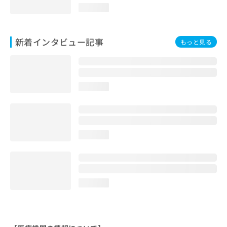
loading...
新着インタビュー記事
もっと見る
loading...
loading...
loading...