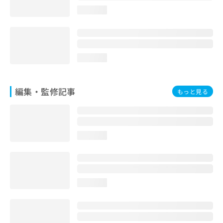
お
loading...
問
い
合
わ
せ
loading...
は
こ
ち
編集・監修記事
もっと見る
ら
loading...
loading...