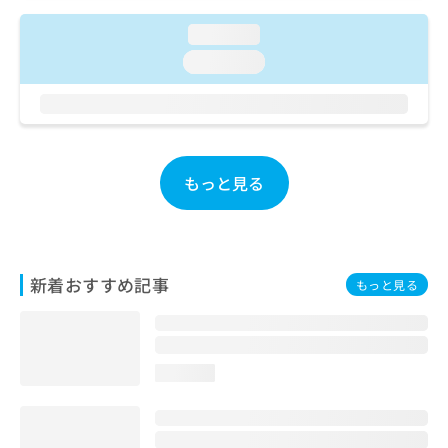
ご了
ら
み
承く
は
loading...
ださ
こ
無
い。
loading...
ち
料
ら
情
報
拡
掲
充
載
の
情
もっと見る
お
報
申
の
し
修
込
正
み
は
新着おすすめ記事
もっと見る
は
こ
こ
ち
ち
ら
ら
loading...
そ
の
他
の