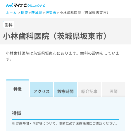
一
般
ホーム
関東
茨城県
坂東市
小林歯科医院（茨城県坂東市）
ユ
歯科
ー
ザ
小林歯科医院（茨城県坂東市）
ー
の
方
小林歯科医院は茨城県坂東市にあります。歯科の診察をしていま
は
す。
こ
ち
ら
特徴
医
アクセス
診療時間
紹介記事
医師
マ
療
イ
関
ナ
係
ビ
特徴
者
ク
の
リ
診療時間・内容等について、事前に必ず医療機関にご確認ください。
方
ニ