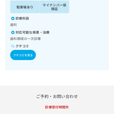
ッ
は
マイナンバー保
駐車場あり
ク
こ
険証
ナ
ち
ビ
診療科目
ら
に
歯科
関
広
対応可能な疾患・治療
す
広
告
る
歯科領域の一次診療
告
代
お
出
クチコミ
理
問
稿
店
い
の
クチコミを見る
合
の
お
わ
方
問
せ
い
は
は
合
こ
こ
わ
ち
ち
せ
ら
ら
は
こ
ご予約・お問い合わせ
こち
ち
広
らは
広
ら
告
診療受付時間外
マイ
告
出
ナビ