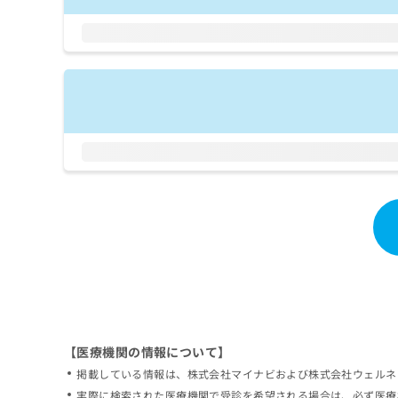
拡
資
きま
充
料
せん
の
ので
の
ご了
お
ご
承く
申
請
ださ
し
求
い。
込
は
み
こ
は
ち
こ
ら
ち
ら
無
料
掲
情
載
報
情
拡
報
充
の
の
修
お
【医療機関の情報について】
正
申
掲載している情報は、株式会社マイナビおよび株式会社ウェルネ
は
し
こ
実際に検索された医療機関で受診を希望される場合は、必ず医療
込