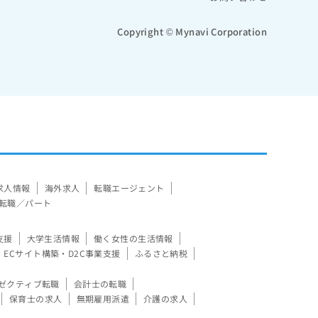
Copyright © Mynavi Corporation
求人情報
海外求人
転職エージェント
転職／パート
支援
大学生活情報
働く女性の生活情報
ECサイト構築・D2C事業支援
ふるさと納税
ゼクティブ転職
会計士の転職
保育士の求人
無期雇用派遣
介護の求人