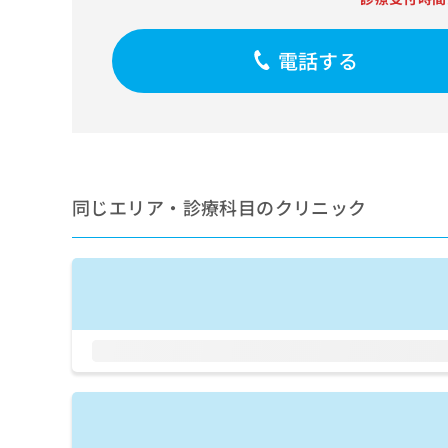
せ
こち
ち
らは
は
マイ
こ
ら
ナビ
電話する
ち
クリ
ら
ニッ
クナ
広
ビサ
広
資
イト
告
告
への
料
出
出
お問
の
稿
合せ
稿
ご
の
同じエリア・診療科目のクリニック
フォ
の
請
お
ーム
お
求
問
とな
問
りま
は
い
い
す。
こ
合
合
クリ
ち
わ
ニッ
わ
ら
せ
クの
せ
は
予
は
約・
こ
こ
無
症状
ち
ち
のご
料
ら
相談
ら
情
など
報
はで