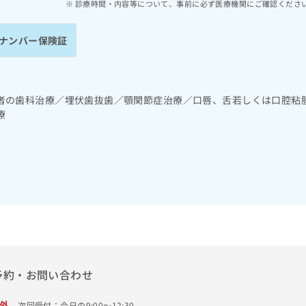
診療時間・内容等について、事前に必ず医療機関にご確認くださ
ナンバー保険証
者の歯科治療／埋伏歯抜歯／顎関節症治療／口唇、舌若しくは口腔粘
療
予約・お問い合わせ
外
次回受付：今日の9:00～12:30