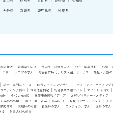
山口県
徳島県
香川県
愛媛県
高知県
大分県
宮崎県
鹿児島県
沖縄県
験者の就活
看護学生向け
医学生・研修医向け
独立・開業情報
転職・
ミドル・シニアの求人
障害者に特化した求人紹介サービス
福祉・介護の
総合・専門ニュース
10代のチャレンジサイト
ティーンマーケティング
ウエディング情報
世界遺産検定
総合農業情報サイト
マイナビ子育て
tudy
My CareerID
医療施設情報メディア
お買い物サポートメディア
ーム業界の転職
20代・第二新卒
新卒紹介
転職コンサルティング
エグ
顧問紹介
薬剤師の転職
看護師の求人
コメディカル求人
医師の求人
支援
外国人材の紹介