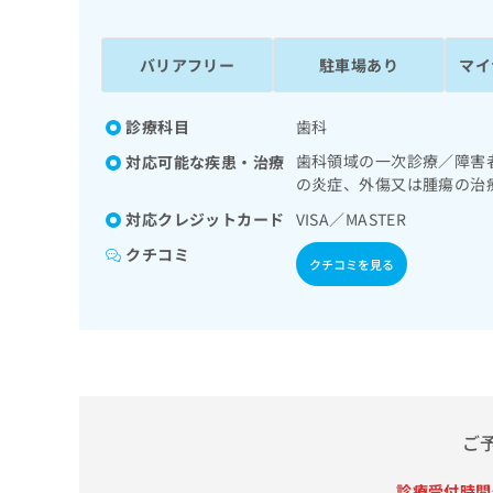
係
ク
者
リ
の
ニ
バリアフリー
駐車場あり
マイ
ッ
方
ク
は
ナ
診療科目
歯科
こ
ビ
歯科領域の一次診療／障害
対応可能な疾患・治療
ち
に
の炎症、外傷又は腫瘍の治
関
ら
す
対応クレジットカード
VISA／MASTER
る
クチコミ
お
クチコミを見る
広
広
問
告
告
い
出
代
合
稿
わ
理
の
せ
店
お
は
の
問
こ
い
方
ち
ご
合
ら
は
わ
こ
診療受付時間