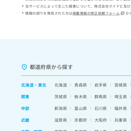
ち
み
当サービスによって生じた損害について、株式会社マイナビ及び
ら
は
情報の誤りを発見された方は
掲載情報の修正依頼フォーム
か
こ
ち
そ
ら
の
他
の
お
問
い
都道府県から探す
合
わ
せ
北海道
・
東北
北海道
青森県
岩手県
宮城県
は
こ
関東
茨城県
栃木県
群馬県
埼玉県
ち
ら
中部
新潟県
富山県
石川県
福井県
近畿
滋賀県
京都府
大阪府
兵庫県