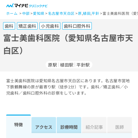
一
般
ホーム
中部
愛知県
名古屋市天白区
原
,
植田
,
平針
富士美歯科医院（愛
ユ
歯科
矯正歯科
小児歯科
歯科口腔外科
ー
ザ
富士美歯科医院（愛知県名古屋市天
ー
白区）
の
方
は
原駅
植田駅
平針駅
こ
ち
富士美歯科医院は愛知県名古屋市天白区にあります。名古屋市営地
ら
下鉄鶴舞線の原が最寄り駅（徒歩1分）です。歯科／矯正歯科／小
児歯科／歯科口腔外科の診察をしています。
医
マ
療
イ
関
ナ
係
ビ
者
ク
特徴
アクセス
診療時間
紹介記事
医師
の
リ
方
ニ