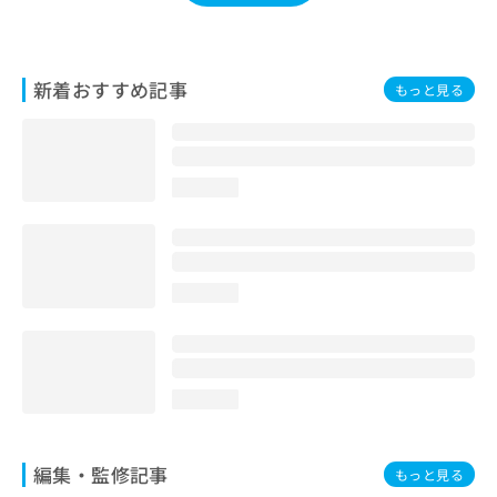
お
問
い
合
新着おすすめ記事
もっと見る
わ
せ
は
こ
loading...
ち
ら
loading...
loading...
編集・監修記事
もっと見る