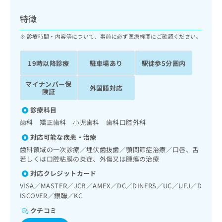
ッ
は
ク
こ
特徴
ナ
ち
ビ
診療時間・内容等について、事前に必ず医療機関にご確認ください。
ら
に
関
広
19時以降診療
駐車場あり
駅徒歩5分圏内
す
広
告
る
告
代
マイナンバー保
お
出
外国語対応
険証
理
問
稿
店
い
の
診療科目
合
の
お
歯科 矯正歯科 小児歯科 歯科口腔外科
わ
方
問
せ
い
は
対応可能な疾患・治療
は
合
こ
歯科領域の一次診療／埋伏歯抜歯／顎関節症治療／口唇、舌
こ
わ
ち
若しくは口腔粘膜の炎症、外傷又は腫瘍の治療
ち
せ
ら
対応クレジットカード
ら
は
こ
VISA／MASTER／JCB／AMEX／DC／DINERS／UC／UFJ／D
こち
ち
ISCOVER／銀聯／KC
広
らは
広
ら
告
マイ
クチコミ
告
出
ナビ