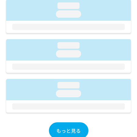
ご了
ら
み
loading...
承く
は
ださ
loading...
こ
無
い。
ち
料
ら
情
報
拡
掲
loading...
充
載
の
情
loading...
お
報
申
の
し
修
込
正
み
は
loading...
は
こ
loading...
こ
ち
ち
ら
ら
そ
の
他
もっと見る
の