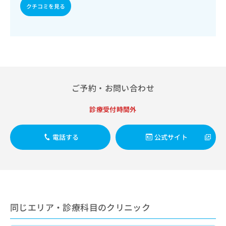
出
稿
クリ
資
クチコミを見る
稿
ニッ
の
料
クナ
の
お
の
ビサ
お
問
ご
イト
問
い
請
への
い
合
お問
求
合
合せ
わ
は
フォ
わ
せ
こ
ーム
せ
は
ち
ご予約・お問い合わせ
とな
は
こ
ら
りま
こ
ち
す。
診療受付時間外
ち
ら
クリ
無
ら
ニッ
料
クの
電話する
公式サイト
資
情
予
料
報
約・
の
症状
拡
のご
ご
充
相談
請
の
など
求
お
はで
は
申
きま
同じエリア・診療科目のクリニック
こ
せん
し
ので
ち
込