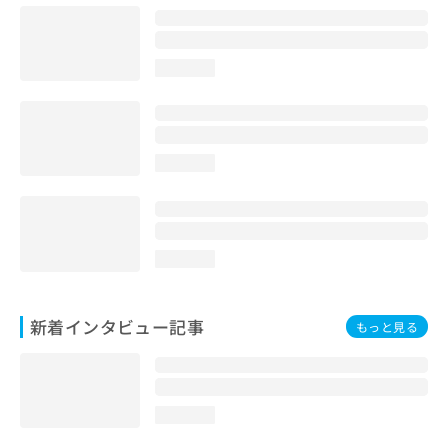
loading...
loading...
loading...
新着インタビュー記事
もっと見る
loading...